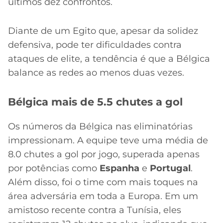
últimos dez confrontos.
Diante de um Egito que, apesar da solidez
defensiva, pode ter dificuldades contra
ataques de elite, a tendência é que a Bélgica
balance as redes ao menos duas vezes.
Bélgica mais de 5.5 chutes a gol
Os números da Bélgica nas eliminatórias
impressionam. A equipe teve uma média de
8.0 chutes a gol por jogo, superada apenas
por potências como
Espanha
e
Portugal
.
Além disso, foi o time com mais toques na
área adversária em toda a Europa. Em um
amistoso recente contra a Tunísia, eles