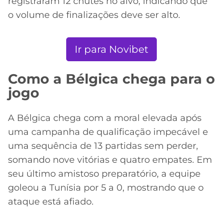
registraram 12 chutes no alvo, indicando que
o volume de finalizações deve ser alto.
Ir para Novibet
Como a Bélgica chega para o
jogo
A Bélgica chega com a moral elevada após
uma campanha de qualificação impecável e
uma sequência de 13 partidas sem perder,
somando nove vitórias e quatro empates. Em
seu último amistoso preparatório, a equipe
goleou a Tunísia por 5 a 0, mostrando que o
ataque está afiado.