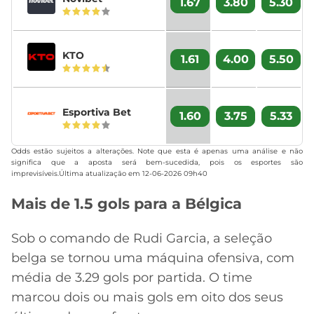
1.67
3.80
5.30
KTO
1.61
4.00
5.50
Esportiva Bet
1.60
3.75
5.33
Odds estão sujeitos a alterações. Note que esta é apenas uma análise e não
significa que a aposta será bem-sucedida, pois os esportes são
imprevisíveis.Última atualização em
12-06-2026 09h40
Mais de 1.5 gols para a Bélgica
Sob o comando de Rudi Garcia, a seleção
belga se tornou uma máquina ofensiva, com
média de 3.29 gols por partida. O time
marcou dois ou mais gols em oito dos seus