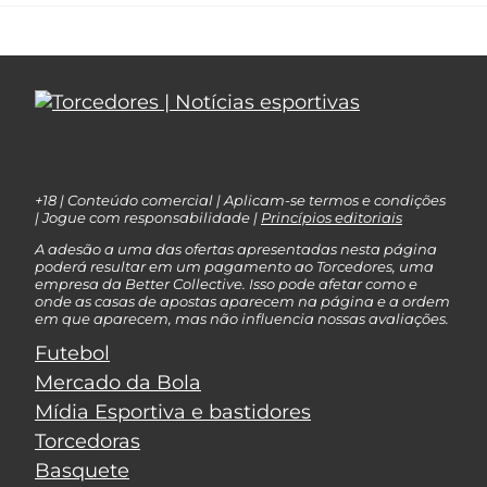
+18 | Conteúdo comercial | Aplicam-se termos e condições
| Jogue com responsabilidade |
Princípios editoriais
A adesão a uma das ofertas apresentadas nesta página
poderá resultar em um pagamento ao Torcedores, uma
empresa da Better Collective. Isso pode afetar como e
onde as casas de apostas aparecem na página e a ordem
em que aparecem, mas não influencia nossas avaliações.
Futebol
Mercado da Bola
Mídia Esportiva e bastidores
Torcedoras
Basquete