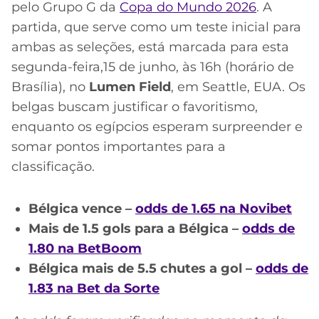
CASSINOS
pelo Grupo G da
Copa do Mundo 2026
. A
ONLINE
LALIGA
partida, que serve como um teste inicial para
2026
GRÊMIO
ambas as seleções, está marcada para esta
segunda-feira,15 de junho, às 16h (horário de
ATLÉTICO
Brasília), no
Lumen Field
, em Seattle, EUA. Os
MG
belgas buscam justificar o favoritismo,
CRUZEIRO
enquanto os egípcios esperam surpreender e
somar pontos importantes para a
classificação.
Bélgica vence –
odds de 1.65 na Novibet
Mais de 1.5 gols para a Bélgica –
odds de
1.80 na BetBoom
Bélgica mais de 5.5 chutes a gol –
odds de
1.83 na Bet da Sorte