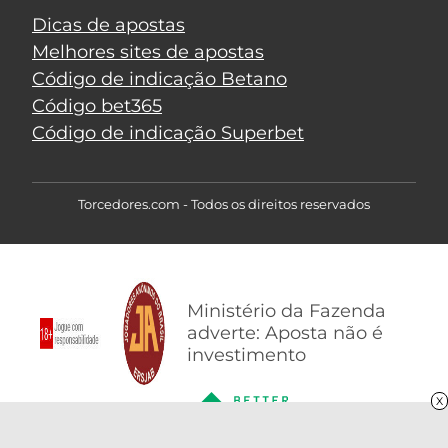
Dicas de apostas
Melhores sites de apostas
Código de indicação Betano
Código bet365
Código de indicação Superbet
Torcedores.com - Todos os direitos reservados
Ministério da Fazenda
adverte: Aposta não é
investimento
X