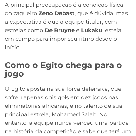
A principal preocupação é a condição física
do zagueiro
Zeno Debast
, que é dúvida, mas
a expectativa é que a equipe titular, com
estrelas como
De Bruyne
e
Lukaku
, esteja
em campo para impor seu ritmo desde o
início.
Como o Egito chega para o
jogo
O Egito aposta na sua força defensiva, que
sofreu apenas dois gols em dez jogos nas
eliminatórias africanas, e no talento de sua
principal estrela, Mohamed Salah. No
entanto, a equipe nunca venceu uma partida
na história da competição e sabe que terá um