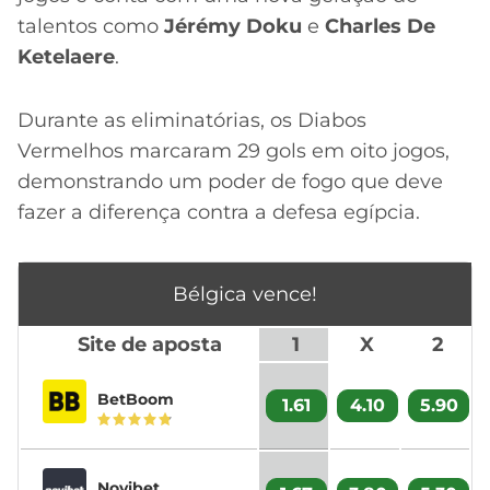
talentos como
Jérémy Doku
e
Charles De
Ketelaere
.
Durante as eliminatórias, os Diabos
Vermelhos marcaram 29 gols em oito jogos,
demonstrando um poder de fogo que deve
fazer a diferença contra a defesa egípcia.
Bélgica vence!
Site de aposta
1
X
2
BetBoom
1.61
4.10
5.90
Novibet