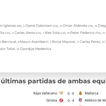
 últimas partidas de ambas equ
Rayo Vallecano
Mallorca
0
-
0
Girona
Atlético de M
0
-
4