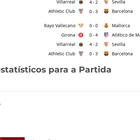
Villarreal
Sevilla
4
-
2
Athletic Club
Barcelona
0
-
3
Rayo Vallecano
Mallorca
0
-
0
Girona
Atlético de M
0
-
4
Villarreal
Sevilla
4
-
2
Athletic Club
Barcelona
0
-
3
statísticos para a Partida
4