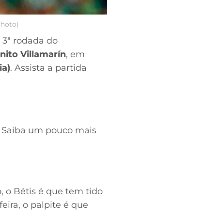
Photo)
a 3ª rodada do
nito Villamarín
, em
ia)
. Assista a partida
o. Saiba um pouco mais
, o Bétis é que tem tido
ira, o palpite é que