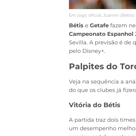
Em jogo oficial, Juanmi (Bétis
Bétis
e
Getafe
fazem nes
Campeonato Espanhol
Sevilla. A previsão é de
pelo Disney+.
Palpites do Tor
Veja na sequência a aná
do que os clubes já fize
Vitória do Bétis
A partida traz dois time
um desempenho melhor. C