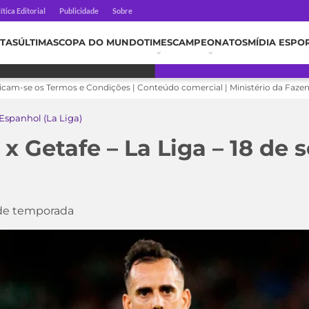
ítica Editorial
Publicidade
Sobre
TAS
ÚLTIMAS
COPA DO MUNDO
TIMES
CAMPEONATOS
MÍDIA ESPO
licam-se os Termos e Condições | Conteúdo comercial | Ministério da Faze
spanhol (La Liga)
s x Getafe – La Liga – 18 de
de temporada