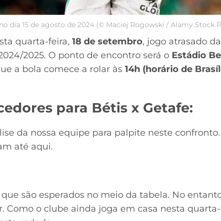
) no dia 15 de agosto de 2024 (© Maciej Rogowski / Alamy Stock 
ta quarta-feira,
18 de setembro
, jogo atrasado d
2024/2025. O ponto de encontro será o
Estádio Be
 que a bola comece a rolar às
14h (horário de Brasíl
cedores para Bétis x Getafe:
lise da nossa equipe para palpite neste confront
ram até aqui.
s que são esperados no meio da tabela. No entanto
omo o clube ainda joga em casa nesta quarta-fe