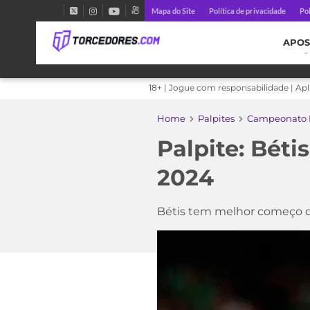
Mapa do Site
Política de privacidade
Pol
APOS
18+ | Jogue com responsabilidade | Ap
Home
Palpites
Campeonato E
Palpite: Béti
2024
Bétis tem melhor começo 