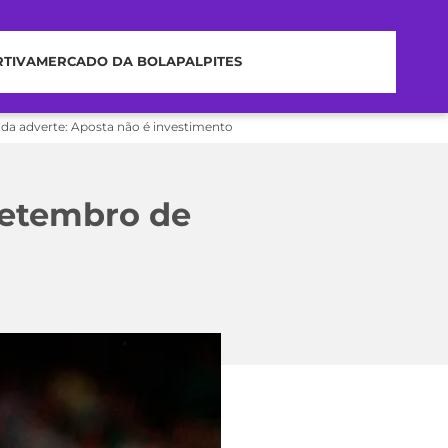
RTIVA
MERCADO DA BOLA
PALPITES
nda adverte: Aposta não é investimento
 setembro de