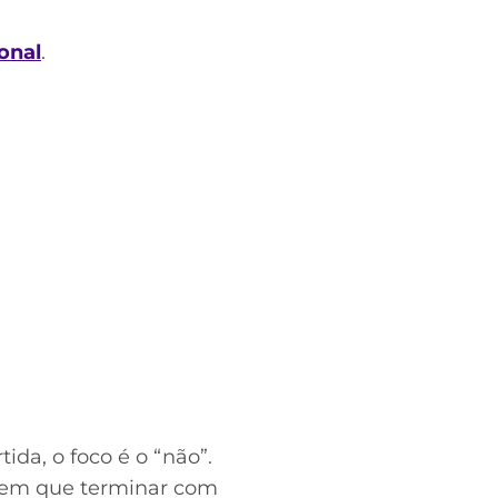
onal
.
da, o foco é o “não”.
o tem que terminar com