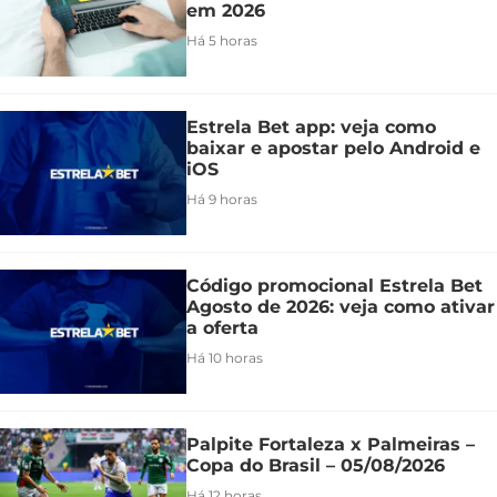
em 2026
Há 5 horas
Estrela Bet app: veja como
baixar e apostar pelo Android e
iOS
Há 9 horas
Código promocional Estrela Bet
Agosto de 2026: veja como ativar
a oferta
Há 10 horas
Palpite Fortaleza x Palmeiras –
Copa do Brasil – 05/08/2026
Há 12 horas