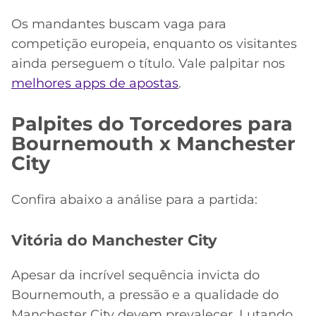
Os mandantes buscam vaga para
competição europeia, enquanto os visitantes
ainda perseguem o título. Vale palpitar nos
melhores apps de apostas
.
Palpites do Torcedores para
Bournemouth x Manchester
City
Confira abaixo a análise para a partida:
Vitória do Manchester City
Apesar da incrível sequência invicta do
Bournemouth, a pressão e a qualidade do
Manchester City devem prevalecer. Lutando