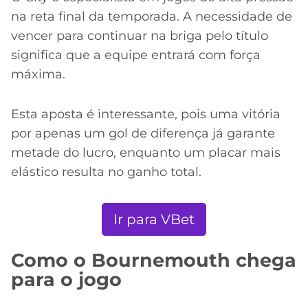
na reta final da temporada. A necessidade de
vencer para continuar na briga pelo título
significa que a equipe entrará com força
máxima.
Esta aposta é interessante, pois uma vitória
por apenas um gol de diferença já garante
metade do lucro, enquanto um placar mais
elástico resulta no ganho total.
Ir para VBet
Como o Bournemouth chega
para o jogo