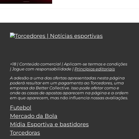
+18 | Conteúdo comercial | Aplicam-se termos e condições
| Jogue com responsabilidade |
Princípios editoriais
A adesão a uma das ofertas apresentadas nesta página
poderá resultar em um pagamento ao Torcedores, uma
empresa da Better Collective. Isso pode afetar como e
onde as casas de apostas aparecem na página e a ordem
em que aparecem, mas não influencia nossas avaliações.
Futebol
Mercado da Bola
Mídia Esportiva e bastidores
Torcedoras