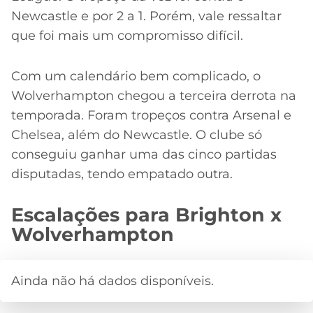
Newcastle e por 2 a 1. Porém, vale ressaltar
que foi mais um compromisso difícil.
Com um calendário bem complicado, o
Wolverhampton chegou a terceira derrota na
temporada. Foram tropeços contra Arsenal e
Chelsea, além do Newcastle. O clube só
conseguiu ganhar uma das cinco partidas
disputadas, tendo empatado outra.
Escalações para Brighton x
Wolverhampton