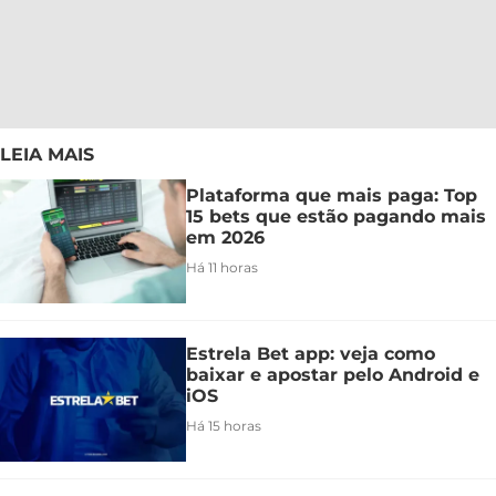
LEIA MAIS
Plataforma que mais paga: Top
15 bets que estão pagando mais
em 2026
Há 11 horas
Estrela Bet app: veja como
baixar e apostar pelo Android e
iOS
Há 15 horas