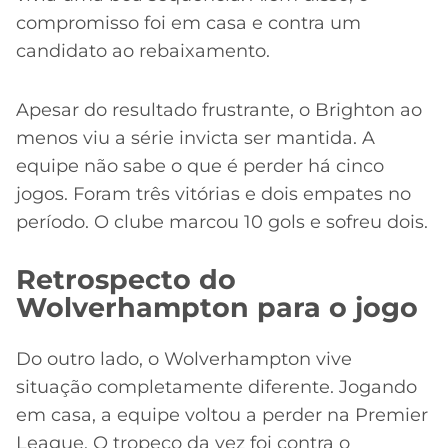
compromisso foi em casa e contra um
candidato ao rebaixamento.
Apesar do resultado frustrante, o Brighton ao
menos viu a série invicta ser mantida. A
equipe não sabe o que é perder há cinco
jogos. Foram três vitórias e dois empates no
período. O clube marcou 10 gols e sofreu dois.
Retrospecto do
Wolverhampton para o jogo
Do outro lado, o Wolverhampton vive
situação completamente diferente. Jogando
em casa, a equipe voltou a perder na Premier
League. O tropeço da vez foi contra o