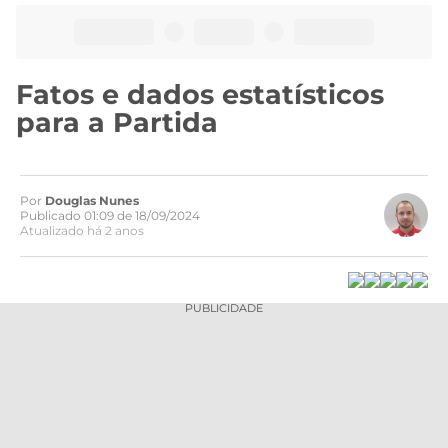
Fatos e dados estatísticos
para a Partida
Por
Douglas Nunes
Publicado 01:09 de 18/09/2024
Atualizado há 2 anos
PUBLICIDADE