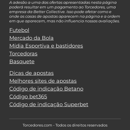
A adesão a uma das ofertas apresentadas nesta página
poderá resultar em um pagamento ao Torcedores, uma
empresa da Better Collective. Isso pode afetar como e
onde as casas de apostas aparecem na página e a ordem
em que aparecem, mas não influencia nossas avaliações.
Futebol
Mercado da Bola
Mídia Esportiva e bastidores
Torcedoras
Basquete
Dicas de apostas
Melhores sites de apostas
Código de indicação Betano
Código bet365
Código de indicação Superbet
Torcedores.com - Todos os direitos reservados