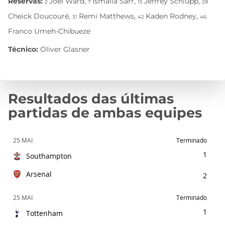
Resultados das últimas
partidas de ambas equipes
25 MAI
Terminado
1
Southampton
Arsenal
2
25 MAI
Terminado
1
Tottenham