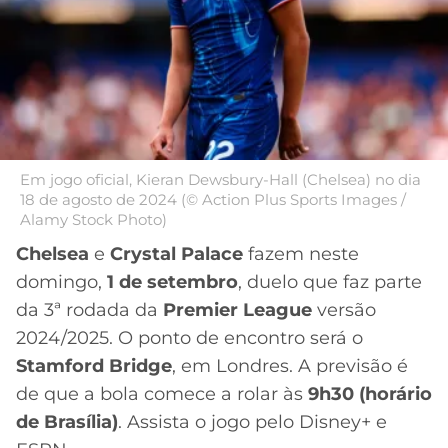
MERCADO
CÓDIGO
CORINTHIANS
DA
DE
LIBERTADORES
BOLA
INDICAÇÃO
SÃO
BET365
PAULO
COPA
PALPITES
DO
CÓDIGO
BRASIL
SANTOS
BETANO
Em jogo oficial, Kieran Dewsbury-Hall (Chelsea) no dia
18 de agosto de 2024 (© Action Plus Sports Images /
PREMIER
FLAMENGO
Alamy Stock Photo)
MELHORES
LEAGUE
APPS
Chelsea
e
Crystal Palace
fazem neste
DE
FLUMINENSE
domingo,
1 de setembro
, duelo que faz parte
COPA
APOSTAS
SUL-
da 3ª rodada da
Premier League
versão
BOTAFOGO
AMERICANA
2024/2025. O ponto de encontro será o
CASSINOS
Stamford Bridge
, em Londres. A previsão é
ONLINE
VASCO
LIGA
de que a bola comece a rolar às
9h30 (horário
DOS
de Brasília)
. Assista o jogo pelo Disney+ e
MELHORES
CAMPEÕES
INTERNACIONAL