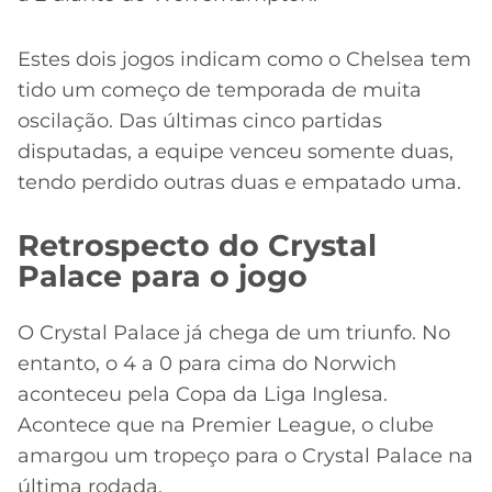
Estes dois jogos indicam como o Chelsea tem
tido um começo de temporada de muita
oscilação. Das últimas cinco partidas
disputadas, a equipe venceu somente duas,
tendo perdido outras duas e empatado uma.
Retrospecto do Crystal
Palace para o jogo
O Crystal Palace já chega de um triunfo. No
entanto, o 4 a 0 para cima do Norwich
aconteceu pela Copa da Liga Inglesa.
Acontece que na Premier League, o clube
amargou um tropeço para o Crystal Palace na
última rodada.