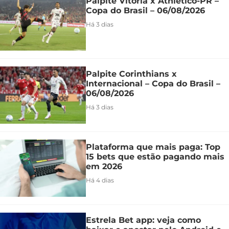
Palpite Vitória x Athletico-PR –
Copa do Brasil – 06/08/2026
Há 3 dias
Palpite Corinthians x
Internacional – Copa do Brasil –
06/08/2026
Há 3 dias
Plataforma que mais paga: Top
15 bets que estão pagando mais
em 2026
Há 4 dias
Estrela Bet app: veja como