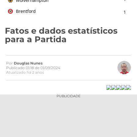
Wolverhampton
Brentford
1
Fatos e dados estatísticos
para a Partida
Por
Douglas Nunes
Publicado 01:18 de 01/09/2024
Atualizado há 2 anos
PUBLICIDADE