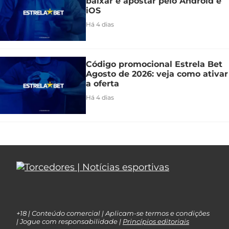
baixar e apostar pelo Android e
iOS
Há 4 dias
Código promocional Estrela Bet
Agosto de 2026: veja como ativar
a oferta
Há 4 dias
+18 | Conteúdo comercial | Aplicam-se termos e condições
| Jogue com responsabilidade |
Princípios editoriais