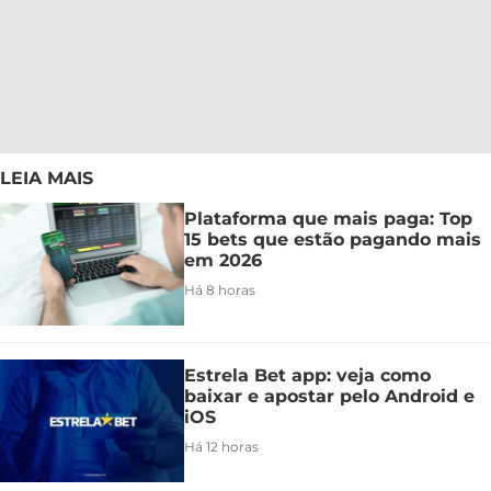
LEIA MAIS
Plataforma que mais paga: Top
15 bets que estão pagando mais
em 2026
Há 8 horas
Estrela Bet app: veja como
baixar e apostar pelo Android e
iOS
Há 12 horas