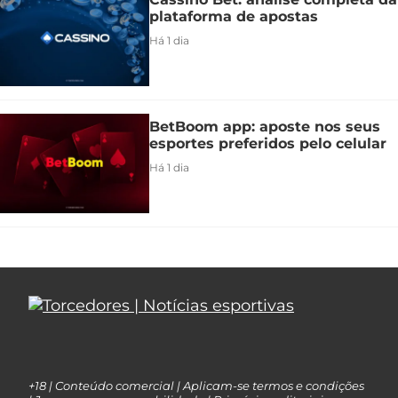
plataforma de apostas
Há 1 dia
BetBoom app: aposte nos seus
esportes preferidos pelo celular
Há 1 dia
+18 | Conteúdo comercial | Aplicam-se termos e condições