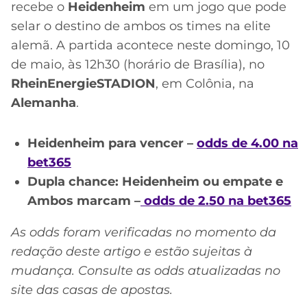
CASSINOS
recebe o
Heidenheim
em um jogo que pode
ONLINE
LALIGA
selar o destino de ambos os times na elite
2026
GRÊMIO
alemã. A partida acontece neste domingo, 10
de maio, às 12h30 (horário de Brasília), no
ATLÉTICO
RheinEnergieSTADION
, em Colônia, na
MG
Alemanha
.
CRUZEIRO
Heidenheim para vencer –
odds de 4.00 na
bet365
Dupla chance: Heidenheim ou empate e
Ambos marcam –
odds de 2.50 na bet365
As odds foram verificadas no momento da
redação deste artigo e estão sujeitas à
mudança. Consulte as odds atualizadas no
site das casas de apostas.