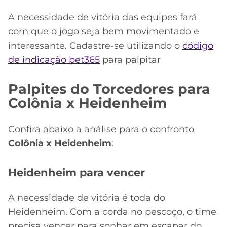
A necessidade de vitória das equipes fará
com que o jogo seja bem movimentado e
interessante. Cadastre-se utilizando o
código
de indicação bet365
para palpitar
Palpites do Torcedores para
Colônia x Heidenheim
Confira abaixo a análise para o confronto
Colônia x Heidenheim
:
Heidenheim para vencer
A necessidade de vitória é toda do
Heidenheim. Com a corda no pescoço, o time
precisa vencer para sonhar em escapar do