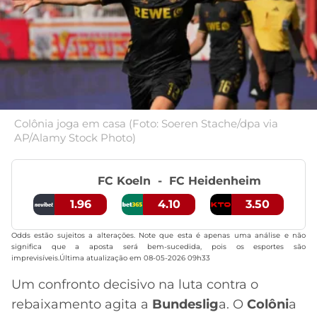
MERCADO
CÓDIGO
CORINTHIANS
DA
DE
LIBERTADORES
BOLA
INDICAÇÃO
SÃO
BET365
PAULO
COPA
PALPITES
DO
CÓDIGO
BRASIL
SANTOS
BETANO
Colônia joga em casa (Foto: Soeren Stache/dpa via
AP/Alamy Stock Photo)
PREMIER
FLAMENGO
MELHORES
LEAGUE
APPS
FC Koeln
FC Heidenheim
DE
FLUMINENSE
COPA
1.96
4.10
3.50
APOSTAS
SUL-
BOTAFOGO
AMERICANA
Odds estão sujeitos a alterações. Note que esta é apenas uma análise e não
CASSINOS
significa que a aposta será bem-sucedida, pois os esportes são
imprevisíveis.Última atualização em
08-05-2026 09h33
ONLINE
VASCO
LIGA
Um confronto decisivo na luta contra o
DOS
MELHORES
CAMPEÕES
rebaixamento agita a
Bundeslig
a. O
Colôni
a
INTERNACIONAL