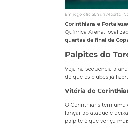
Em jogo oficial, Yuri Alberto (
Corinthians e Fortaleza
Química Arena, localiza
quartas de final da Co
Palpites do Tor
Veja na sequência a aná
do que os clubes já fize
Vitória do Corinthia
O Corinthians tem uma g
lançar ao ataque e deixa
palpite é que vença mai