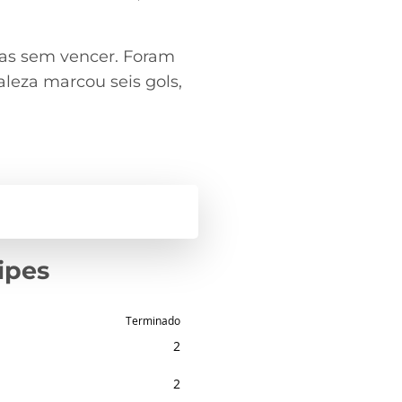
das sem vencer. Foram
aleza marcou seis gols,
ipes
Terminado
2
2