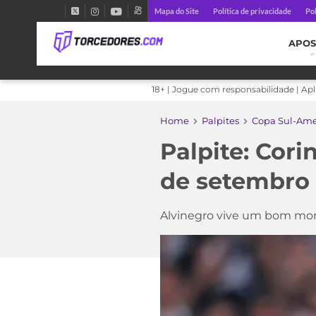
Mapa do Site
Política de privacidade
Pol
APOS
18+ | Jogue com responsabilidade | Ap
Home
Palpites
Copa Sul-Ame
Palpite: Cori
de setembro
Alvinegro vive um bom m