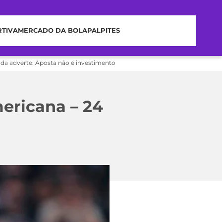
RTIVA
MERCADO DA BOLA
PALPITES
nda adverte: Aposta não é investimento
mericana – 24