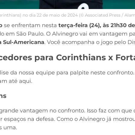
Corinthians) no dia 22 de maio de 2024 (© Associated Press / Al
o
se enfrentam nesta
terça-feira (24), às 21h30 de
do em São Paulo. O Alvinegro vai em vantagem par
pa Sul-Americana
. Você acompanha o jogo pelo Di
cedores para Corinthians x Fort
lise da nossa equipe para palpite neste confront
ram até aqui.
ns
rande vantagem no confronto. Isso faz com que o
r espaços na defesa. Como o Alvinegro já mostrou
s uma.