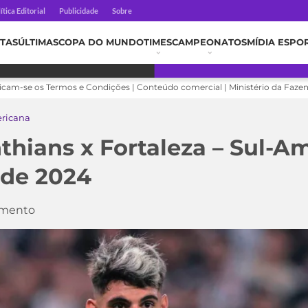
ítica Editorial
Publicidade
Sobre
TAS
ÚLTIMAS
COPA DO MUNDO
TIMES
CAMPEONATOS
MÍDIA ESPO
licam-se os Termos e Condições | Conteúdo comercial | Ministério da Faze
ricana
nthians x Fortaleza – Sul-A
 de 2024
omento