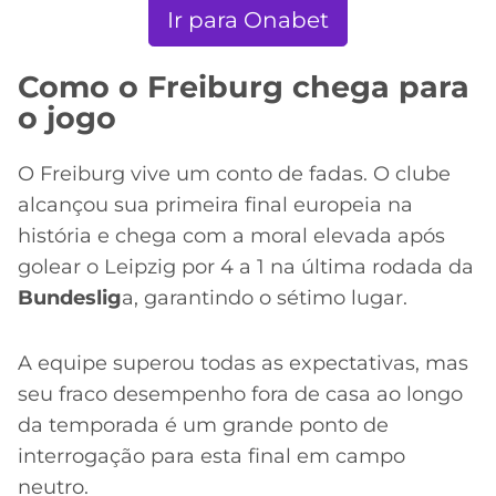
Ir para Onabet
Como o Freiburg chega para
o jogo
O Freiburg vive um conto de fadas. O clube
alcançou sua primeira final europeia na
história e chega com a moral elevada após
golear o Leipzig por 4 a 1 na última rodada da
Bundeslig
a, garantindo o sétimo lugar.
A equipe superou todas as expectativas, mas
seu fraco desempenho fora de casa ao longo
da temporada é um grande ponto de
interrogação para esta final em campo
neutro.