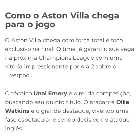
Como o Aston Villa chega
para o jogo
O Aston Villa chega com força total e foco
exclusivo na final. O time já garantiu sua vaga
na próxima Champions League com uma
vitória impressionante por 4 a 2 sobre o
Liverpool.
O técnico
Unai Emery
é o rei da competição,
buscando seu quinto título. O atacante
Ollie
Watkins
é o grande destaque, vivendo uma
fase espetacular e sendo decisivo no ataque
inglês.