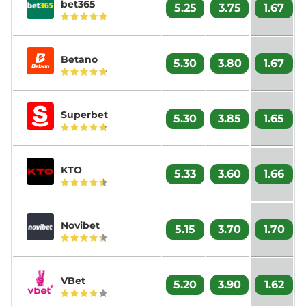
bet365
5.25
3.75
1.67
Betano
5.30
3.80
1.67
Superbet
5.30
3.85
1.65
KTO
5.33
3.60
1.66
Novibet
5.15
3.70
1.70
VBet
5.20
3.90
1.62