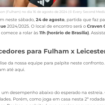
son (Fulham) no dia 16 de agosto de 2024 (© Every Second Medi
m neste sábado,
24 de agosto
, partida que faz p
gue
2024/2025. O local de encontro será o
Craven 
a comece a rolar às
11h (horário de Brasília)
. Assis
cedores para Fulham x Leicester
lise da nossa equipe para palpite neste confront
ram até aqui.
m um desempenho abaixo do esperado na estreia. 
dades. Porém, como joga em casa nesta 2ª rodada