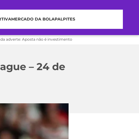
RTIVA
MERCADO DA BOLA
PALPITES
nda adverte: Aposta não é investimento
eague – 24 de