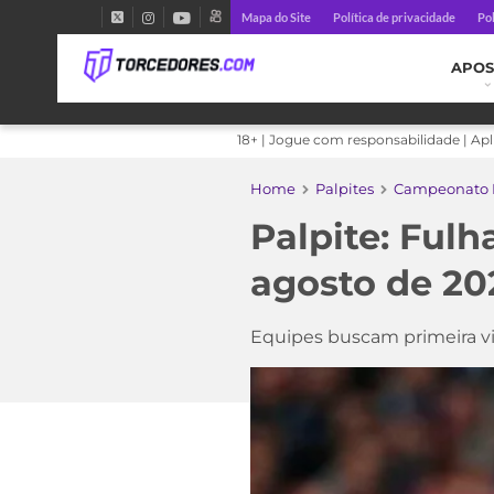
Mapa do Site
Política de privacidade
Pol
APOS
18+ | Jogue com responsabilidade | Ap
Home
Palpites
Campeonato I
Palpite: Fulh
agosto de 20
Equipes buscam primeira vi