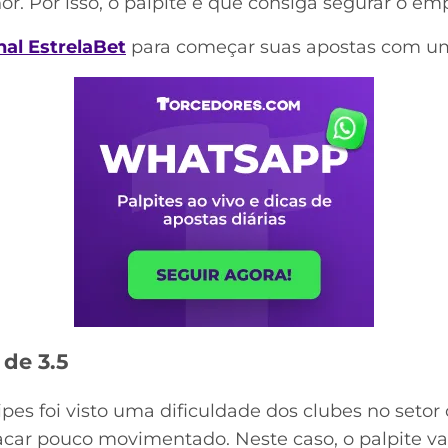
. Por isso, o palpite é que consiga segurar o em
al EstrelaBet
para começar suas apostas com um
 de 3.5
pes foi visto uma dificuldade dos clubes no setor o
acar pouco movimentado. Neste caso, o palpite vai