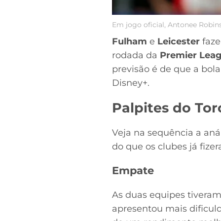
Em jogo oficial, Antonee Robin
Fulham
e
Leicester
faze
rodada da
Premier Lea
previsão é de que a bol
Disney+.
Palpites do Tor
Veja na sequência a aná
do que os clubes já fize
Empate
As duas equipes tivera
apresentou mais dificul