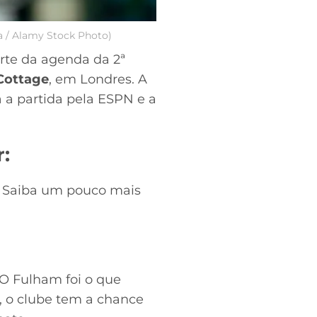
a / Alamy Stock Photo)
arte da agenda da 2ª
Cottage
, em Londres. A
ta a partida pela ESPN e a
:
o. Saiba um pouco mais
O Fulham foi o que
, o clube tem a chance