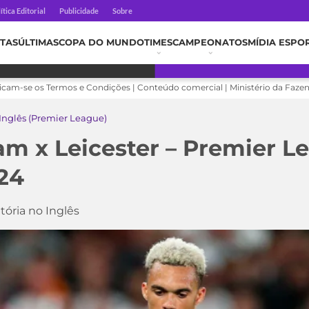
ítica Editorial
Publicidade
Sobre
TAS
ÚLTIMAS
COPA DO MUNDO
TIMES
CAMPEONATOS
MÍDIA ESPO
licam-se os Termos e Condições | Conteúdo comercial | Ministério da Faze
nglês (Premier League)
am x Leicester – Premier L
24
tória no Inglês