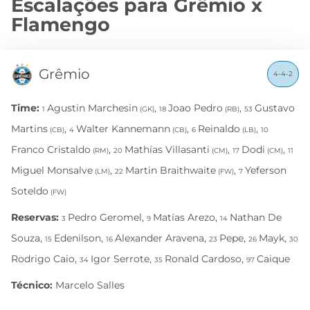
Escalações para Grêmio x
Flamengo