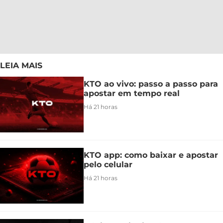
LEIA MAIS
KTO ao vivo: passo a passo para
apostar em tempo real
Há 21 horas
KTO app: como baixar e apostar
pelo celular
Há 21 horas