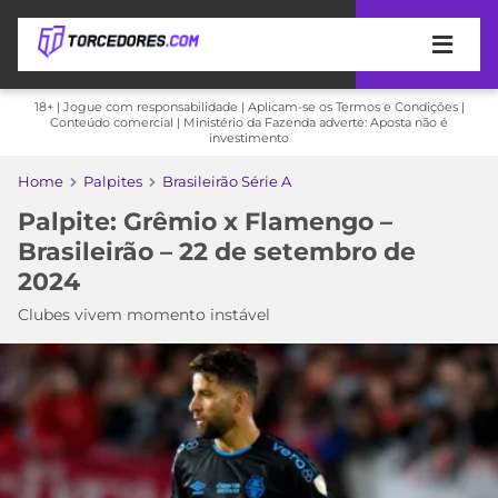
APOSTAS
18+ | Jogue com responsabilidade | Aplicam-se os Termos e Condições |
Conteúdo comercial | Ministério da Fazenda adverte: Aposta não é
investimento
ÚLTIMAS
DICAS
DE
Home
Palpites
Brasileirão Série A
APOSTA
COPA
Palpite: Grêmio x Flamengo –
DO
Brasileirão – 22 de setembro de
MUNDO
MELHORES
2024
SITES
DE
Clubes vivem momento instável
TIMES
APOSTAS
2026
CAMPEONATOS
MEU
TIME
CÓDIGO
MÍDIA
PROMOCIONAL
BRASILEIRÃO
ESPORTIVA
BETBOOM
PALMEIRAS
SÉRIE
A