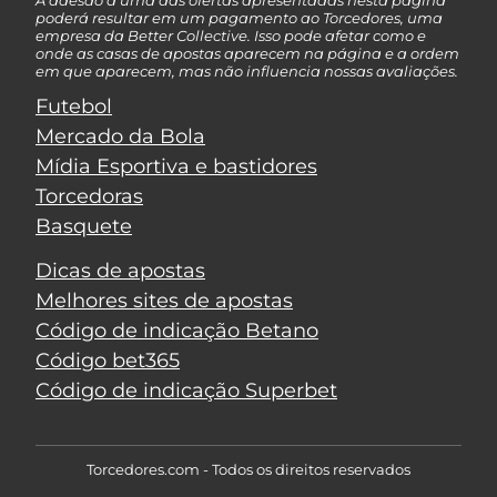
poderá resultar em um pagamento ao Torcedores, uma
empresa da Better Collective. Isso pode afetar como e
onde as casas de apostas aparecem na página e a ordem
em que aparecem, mas não influencia nossas avaliações.
Futebol
Mercado da Bola
Mídia Esportiva e bastidores
Torcedoras
Basquete
Dicas de apostas
Melhores sites de apostas
Código de indicação Betano
Código bet365
Código de indicação Superbet
Torcedores.com - Todos os direitos reservados