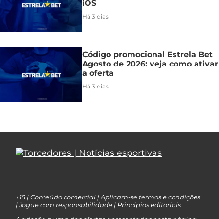
iOS
Há 3 dias
Código promocional Estrela Bet
Agosto de 2026: veja como ativar
a oferta
Há 3 dias
+18 | Conteúdo comercial | Aplicam-se termos e condições
| Jogue com responsabilidade |
Princípios editoriais
A adesão a uma das ofertas apresentadas nesta página