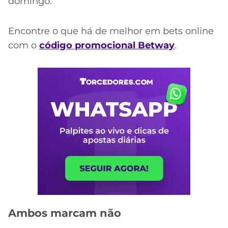
domingo.
Encontre o que há de melhor em bets online
com o
código promocional Betway
.
Ambos marcam não