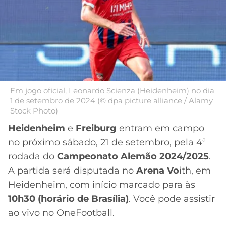
MERCADO
CÓDIGO
CORINTHIANS
DA
DE
LIBERTADORES
BOLA
INDICAÇÃO
SÃO
BET365
PAULO
COPA
PALPITES
DO
CÓDIGO
BRASIL
SANTOS
BETANO
Em jogo oficial, Leonardo Scienza (Heidenheim) no dia
1 de setembro de 2024 (© dpa picture alliance / Alamy
PREMIER
FLAMENGO
Stock Photo)
MELHORES
LEAGUE
APPS
Heidenheim
e
Freiburg
entram em campo
DE
FLUMINENSE
no próximo sábado, 21 de setembro, pela 4ª
COPA
APOSTAS
SUL-
rodada do
Campeonato Alemão 2024/2025
.
BOTAFOGO
AMERICANA
A partida será disputada no
Arena Vo
ith, em
CASSINOS
Heidenheim, com início marcado para às
ONLINE
VASCO
LIGA
10h30 (horário de Brasília)
. Você pode assistir
DOS
ao vivo no OneFootball.
MELHORES
CAMPEÕES
INTERNACIONAL