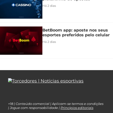
Há 2 dias
BetBoom app: aposte nos seus
esportes preferidos pelo celular
Há 2 dias
+18 | Conteúdo comercial | Aplicam-se termos e condições
| Jogue com responsabilidade |
Princípios editoriais