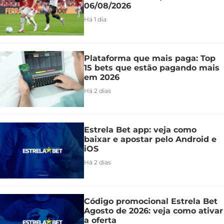
06/08/2026
Há 1 dia
Plataforma que mais paga: Top
15 bets que estão pagando mais
em 2026
Há 2 dias
Estrela Bet app: veja como
baixar e apostar pelo Android e
iOS
Há 2 dias
Código promocional Estrela Bet
Agosto de 2026: veja como ativar
a oferta