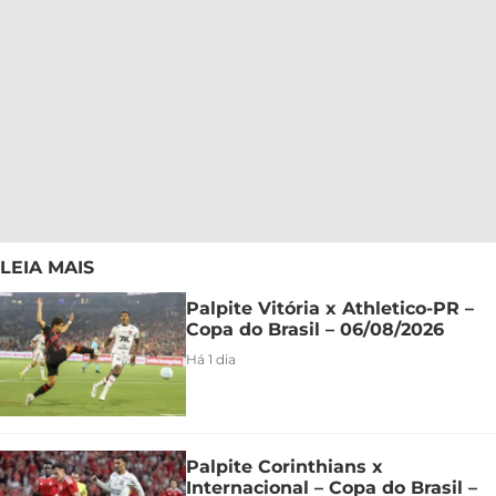
LEIA MAIS
Palpite Vitória x Athletico-PR –
Copa do Brasil – 06/08/2026
Há 1 dia
Palpite Corinthians x
Internacional – Copa do Brasil –