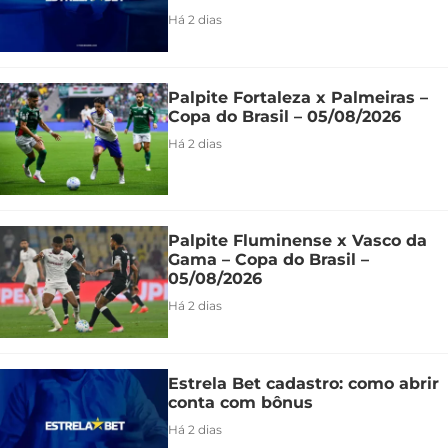
Há 2 dias
Palpite Fortaleza x Palmeiras –
Copa do Brasil – 05/08/2026
Há 2 dias
Palpite Fluminense x Vasco da
Gama – Copa do Brasil –
05/08/2026
Há 2 dias
Estrela Bet cadastro: como abrir
conta com bônus
Há 2 dias