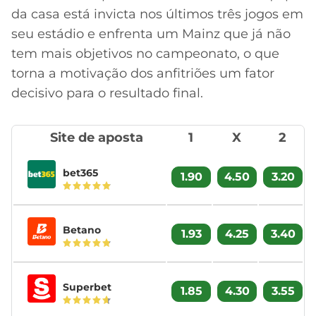
da casa está invicta nos últimos três jogos em
seu estádio e enfrenta um Mainz que já não
tem mais objetivos no campeonato, o que
torna a motivação dos anfitriões um fator
decisivo para o resultado final.
Site de aposta
1
X
2
bet365
1.90
4.50
3.20
Betano
1.93
4.25
3.40
Superbet
1.85
4.30
3.55