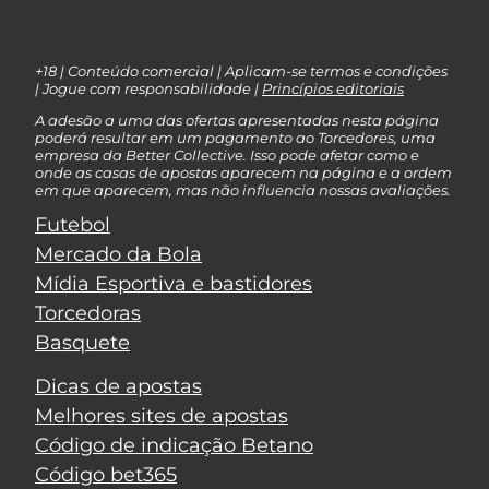
+18 | Conteúdo comercial | Aplicam-se termos e condições
| Jogue com responsabilidade |
Princípios editoriais
A adesão a uma das ofertas apresentadas nesta página
poderá resultar em um pagamento ao Torcedores, uma
empresa da Better Collective. Isso pode afetar como e
onde as casas de apostas aparecem na página e a ordem
em que aparecem, mas não influencia nossas avaliações.
Futebol
Mercado da Bola
Mídia Esportiva e bastidores
Torcedoras
Basquete
Dicas de apostas
Melhores sites de apostas
Código de indicação Betano
Código bet365