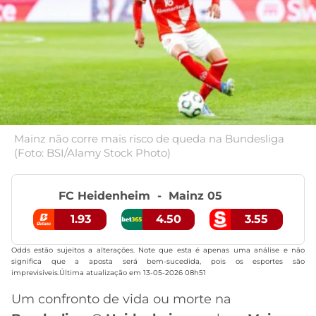
MERCADO
CÓDIGO
CORINTHIANS
DA
DE
LIBERTADORES
BOLA
INDICAÇÃO
SÃO
BET365
PAULO
COPA
PALPITES
DO
CÓDIGO
BRASIL
SANTOS
BETANO
Mainz não corre mais risco de queda na Bundesliga
PREMIER
(Foto: BSI/Alamy Stock Photo)
FLAMENGO
MELHORES
LEAGUE
APPS
DE
FLUMINENSE
FC Heidenheim
Mainz 05
COPA
APOSTAS
SUL-
1.93
4.50
3.55
BOTAFOGO
AMERICANA
CASSINOS
Odds estão sujeitos a alterações. Note que esta é apenas uma análise e não
ONLINE
significa que a aposta será bem-sucedida, pois os esportes são
VASCO
LIGA
imprevisíveis.Última atualização em
13-05-2026 08h51
DOS
Um confronto de vida ou morte na
MELHORES
CAMPEÕES
INTERNACIONAL