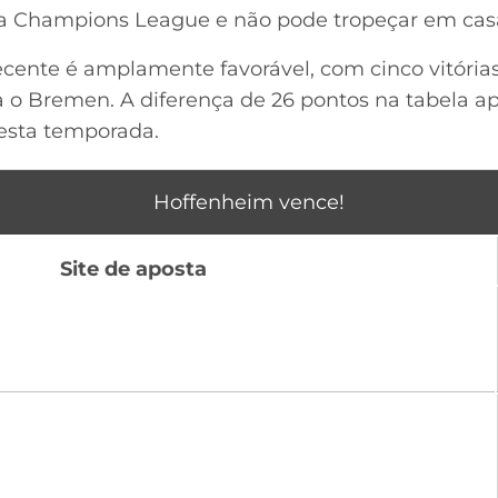
a Champions League e não pode tropeçar em cas
recente é amplamente favorável, com cinco vitórias
ra o Bremen. A diferença de 26 pontos na tabela a
nesta temporada.
Hoffenheim vence!
Site de aposta