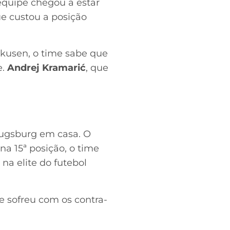
equipe chegou a estar
e custou a posição
kusen, o time sabe que
e.
Andrej Kramarić
, que
Augsburg em casa. O
a 15ª posição, o time
a elite do futebol
 e sofreu com os contra-