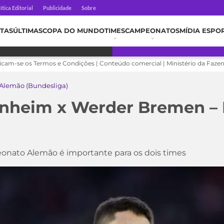
ítica Editorial
Publicidade
Sobre
TAS
ÚLTIMAS
COPA DO MUNDO
TIMES
CAMPEONATOS
MÍDIA ESPO
licam-se os Termos e Condições | Conteúdo comercial | Ministério da Faze
lemão (Bundesliga)
enheim x Werder Bremen – 
eonato Alemão é importante para os dois times