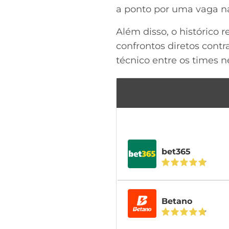
a ponto por uma vaga n
Além disso, o histórico 
confrontos diretos cont
técnico entre os times 
bet365
Betano