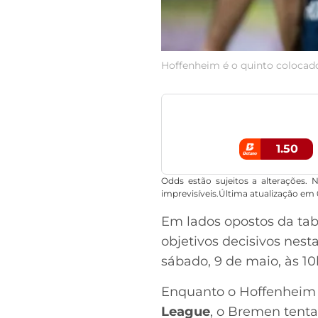
Hoffenheim é o quinto colocad
1.50
Odds estão sujeitos a alterações. 
imprevisíveis.Última atualização em
Em lados opostos da tab
objetivos decisivos nesta
sábado, 9 de maio, às 10h
Enquanto o Hoffenheim 
League
, o Bremen tent