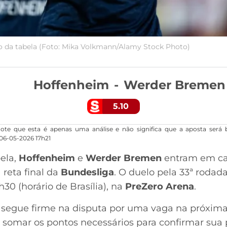
o da tabela (Foto: Mika Volkmann/Alamy Stock Photo)
Hoffenheim
Werder Bremen
5.10
Note que esta é apenas uma análise e não significa que a aposta será
06-05-2026 17h21
ela,
Hoffenheim
e
Werder Bremen
entram em ca
 reta final da
Bundesliga
. O duelo pela 33ª rodad
30 (horário de Brasília), na
PreZero Arena
.
segue firme na disputa por uma vaga na próxim
a somar os pontos necessários para confirmar su