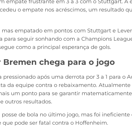
empate frustrante em 3 a 3 com o Stuttgart. A 
 cedeu o empate nos acréscimos, um resultado qu
, mas empatado em pontos com Stuttgart e Lever
essa para seguir sonhando com a Champions Leagu
segue como a principal esperança de gols.
 Bremen chega para o jogo
pressionado após uma derrota por 3 a 1 para o 
uta da equipe contra o rebaixamento. Atualmente n
ais um ponto para se garantir matematicamente n
 outros resultados.
 posse de bola no último jogo, mas foi ineficiente
 que pode ser fatal contra o Hoffenheim.