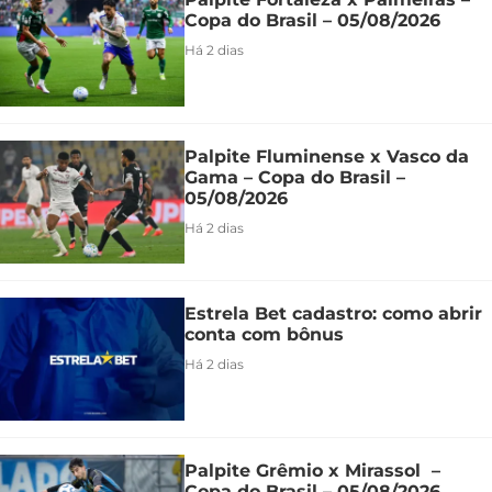
Copa do Brasil – 05/08/2026
Há 2 dias
Palpite Fluminense x Vasco da
Gama – Copa do Brasil –
05/08/2026
Há 2 dias
Estrela Bet cadastro: como abrir
conta com bônus
Há 2 dias
Palpite Grêmio x Mirassol –
Copa do Brasil – 05/08/2026