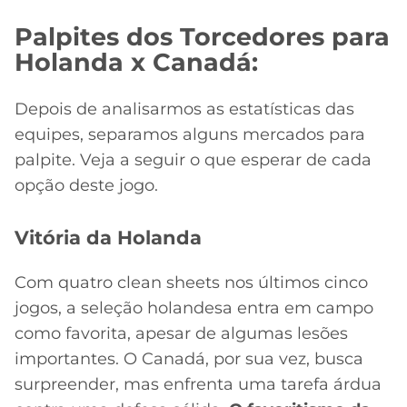
CASSINOS
ONLINE
LALIGA
Palpites dos Torcedores para
2026
GRÊMIO
Holanda x Canadá:
ATLÉTICO
Depois de analisarmos as estatísticas das
MG
equipes, separamos alguns mercados para
palpite. Veja a seguir o que esperar de cada
CRUZEIRO
opção deste jogo.
Vitória da Holanda
Com quatro clean sheets nos últimos cinco
jogos, a seleção holandesa entra em campo
como favorita, apesar de algumas lesões
importantes. O Canadá, por sua vez, busca
surpreender, mas enfrenta uma tarefa árdua