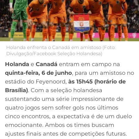
MERCADO
CÓDIGO
CORINTHIANS
DA
DE
LIBERTADORES
BOLA
INDICAÇÃO
SÃO
BET365
PAULO
COPA
PALPITES
DO
CÓDIGO
BRASIL
Holanda enfrenta o Canadá em amistoso (Foto:
SANTOS
Divulgação/Facebook Seleção Holandesa)
BETANO
Holanda
e
Canadá
entram em campo na
PREMIER
FLAMENGO
MELHORES
LEAGUE
quinta-feira, 6 de junho
, para um amistoso no
APPS
estádio do Feyenoord,
às 15h45 (horário de
DE
FLUMINENSE
COPA
Brasília)
. Com a seleção holandesa
APOSTAS
SUL-
sustentando uma série impressionante de
BOTAFOGO
AMERICANA
quatro jogos sem sofrer gols nos últimos
CASSINOS
ONLINE
cinco encontros, a expectativa é de um duelo
VASCO
LIGA
emocionante. Ambos os times buscam
DOS
MELHORES
CAMPEÕES
ajustes finais antes de competições futuras.
INTERNACIONAL