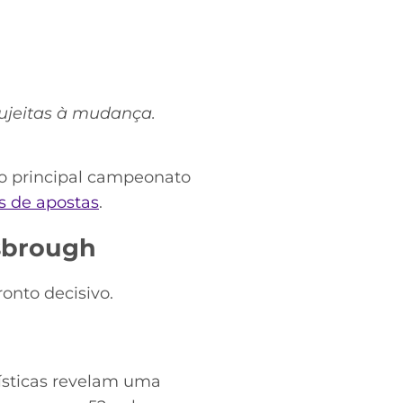
sujeitas à mudança.
no principal campeonato
s de apostas
.
esbrough
onto decisivo.
tísticas revelam uma