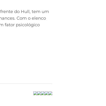
frente do Hull, tem um
chances. Com o elenco
 fator psicológico