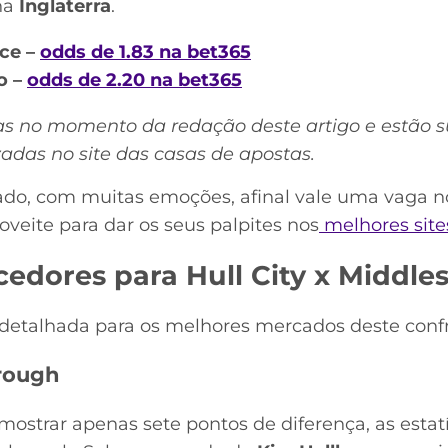
na
Inglaterra
.
ce –
odds de 1.83 na bet365
o –
odds de 2.20 na bet365
as no momento da redação deste artigo e estão 
zadas no site das casas de apostas.
ado, com muitas emoções, afinal vale uma vaga 
oveite para dar os seus palpites nos
melhores site
cedores para Hull City x Middl
e detalhada para os melhores mercados deste confr
brough
 mostrar apenas sete pontos de diferença, as esta