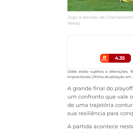
Jogo é decisão da Championshi
News)
4.35
Odds estão sujeitos a alterações. 
imprevisíveis.Última atualização em
A grande final do playof
um confronto que vale 
de uma trajetória contu
sua resiliência para conq
A partida acontece neste