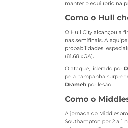
manter o equilíbrio na p
Como o Hull ch
O Hull City alcançou a f
nas semifinais. A equip
probabilidades, especi
(81.68 xGA).
O ataque, liderado por
O
pela campanha surpreend
Drameh
por lesão.
Como o Middles
A jornada do Middlesbro
Southampton por 2 a 1 n