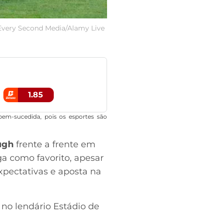
/Every Second Media/Alamy Live
1.85
 bem-sucedida, pois os esportes são
ugh
frente a frente em
a como favorito, apesar
xpectativas e aposta na
 no lendário Estádio de