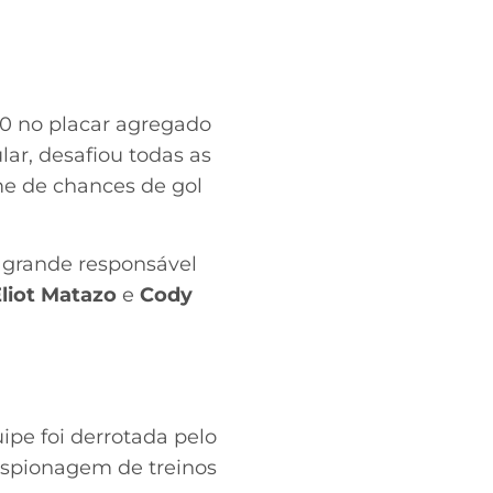
a 0 no placar agregado
ar, desafiou todas as
e de chances de gol
 o grande responsável
liot Matazo
e
Cody
ipe foi derrotada pelo
espionagem de treinos