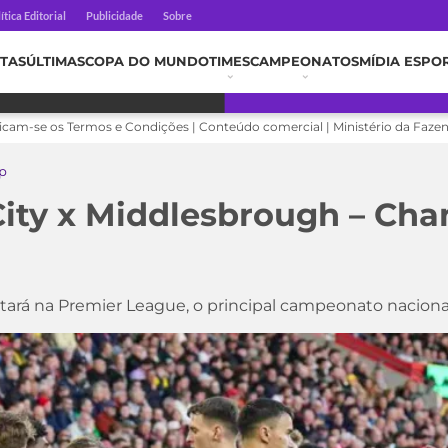
ítica Editorial
Publicidade
Sobre
TAS
ÚLTIMAS
COPA DO MUNDO
TIMES
CAMPEONATOS
MÍDIA ESPO
licam-se os Termos e Condições | Conteúdo comercial | Ministério da Faze
p
 City x Middlesbrough – Ch
ará na Premier League, o principal campeonato naciona