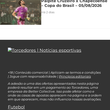
Palpite Cruzeiro x Chapecoense
– Copa do Brasil – 05/08/2026
Há 2 dias
+18 | Conteúdo comercial | Aplicam-se termos e condições
| Jogue com responsabilidade |
Princípios editoriais
A adesão a uma das ofertas apresentadas nesta página
poderá resultar em um pagamento ao Torcedores, uma
empresa da Better Collective. Isso pode afetar como e
onde as casas de apostas aparecem na página e a ordem
em que aparecem, mas não influencia nossas avaliações.
Futebol