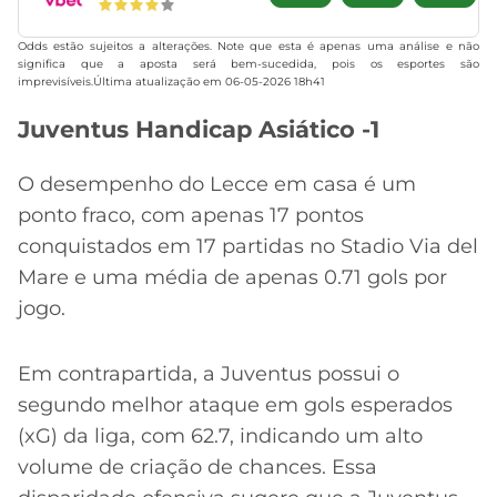
Odds estão sujeitos a alterações. Note que esta é apenas uma análise e não
significa que a aposta será bem-sucedida, pois os esportes são
imprevisíveis.Última atualização em
06-05-2026 18h41
Juventus Handicap Asiático -1
O desempenho do Lecce em casa é um
ponto fraco, com apenas 17 pontos
conquistados em 17 partidas no Stadio Via del
Mare e uma média de apenas 0.71 gols por
jogo.
Em contrapartida, a Juventus possui o
segundo melhor ataque em gols esperados
(xG) da liga, com 62.7, indicando um alto
volume de criação de chances. Essa