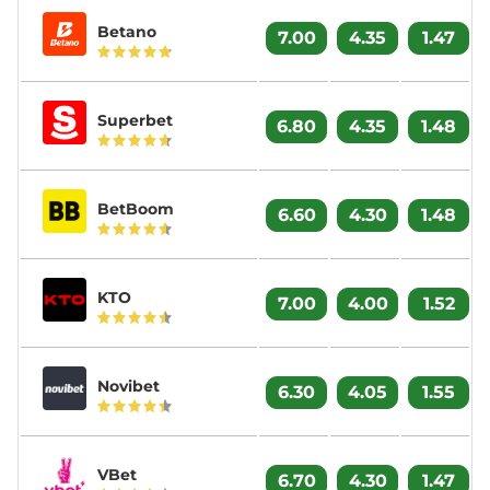
Betano
7.00
4.35
1.47
Superbet
6.80
4.35
1.48
BetBoom
6.60
4.30
1.48
KTO
7.00
4.00
1.52
Novibet
6.30
4.05
1.55
VBet
6.70
4.30
1.47