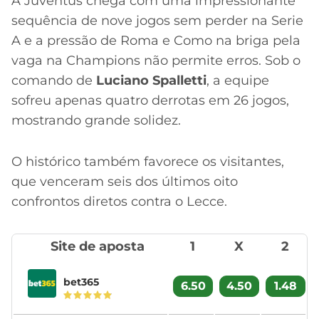
A Juventus chega com uma impressionante
sequência de nove jogos sem perder na Serie
A e a pressão de Roma e Como na briga pela
vaga na Champions não permite erros. Sob o
comando de
Luciano Spalletti
, a equipe
sofreu apenas quatro derrotas em 26 jogos,
mostrando grande solidez.
O histórico também favorece os visitantes,
que venceram seis dos últimos oito
confrontos diretos contra o Lecce.
Site de aposta
1
X
2
bet365
6.50
4.50
1.48