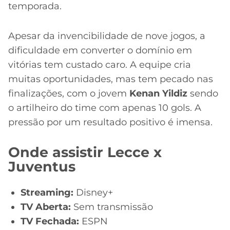
temporada.
Apesar da invencibilidade de nove jogos, a
dificuldade em converter o domínio em
vitórias tem custado caro. A equipe cria
muitas oportunidades, mas tem pecado nas
finalizações, com o jovem
Kenan Yildiz
sendo
o artilheiro do time com apenas 10 gols. A
pressão por um resultado positivo é imensa.
Onde assistir Lecce x
Juventus
Streaming:
Disney+
TV Aberta:
Sem transmissão
TV Fechada:
ESPN