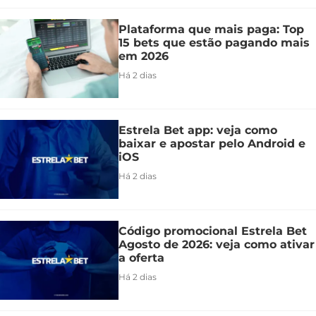
Plataforma que mais paga: Top
15 bets que estão pagando mais
em 2026
Há 2 dias
Estrela Bet app: veja como
baixar e apostar pelo Android e
iOS
Há 2 dias
Código promocional Estrela Bet
Agosto de 2026: veja como ativar
a oferta
Há 2 dias