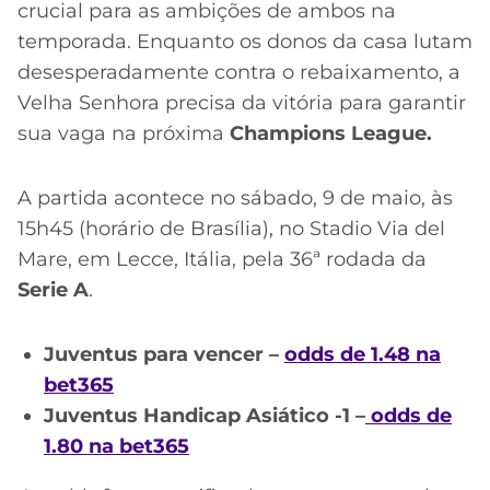
CASSINOS
crucial para as ambições de ambos na
ONLINE
LALIGA
temporada. Enquanto os donos da casa lutam
2026
GRÊMIO
desesperadamente contra o rebaixamento, a
Velha Senhora precisa da vitória para garantir
ATLÉTICO
sua vaga na próxima
Champions League.
MG
CRUZEIRO
A partida acontece no sábado, 9 de maio, às
15h45 (horário de Brasília), no Stadio Via del
Mare, em Lecce, Itália, pela 36ª rodada da
Serie A
.
Juventus para vencer –
odds de 1.48 na
bet365
Juventus Handicap Asiático -1 –
odds de
1.80 na bet365