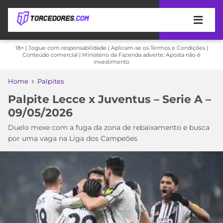
APOSTAS
18+ | Jogue com responsabilidade | Aplicam-se os Termos e Condições |
Conteúdo comercial | Ministério da Fazenda adverte: Aposta não é
investimento
ÚLTIMAS
DICAS
DE
Home
Palpites
APOSTA
COPA
Palpite Lecce x Juventus – Serie A –
DO
09/05/2026
MUNDO
MELHORES
Duelo mexe com a fuga da zona de rebaixamento e busca
SITES
por uma vaga na Liga dos Campeões
DE
TIMES
APOSTAS
2026
CAMPEONATOS
MEU
TIME
CÓDIGO
MÍDIA
PROMOCIONAL
BRASILEIRÃO
ESPORTIVA
BETBOOM
PALMEIRAS
SÉRIE
A