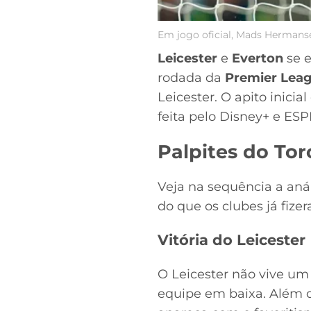
Em jogo oficial, Mads Hermanse
Leicester
e
Everton
se e
rodada da
Premier Lea
Leicester. O apito inicia
feita pelo Disney+ e ESP
Palpites do Tor
Veja na sequência a aná
do que os clubes já fize
Vitória do Leicester
O Leicester não vive u
equipe em baixa. Além d