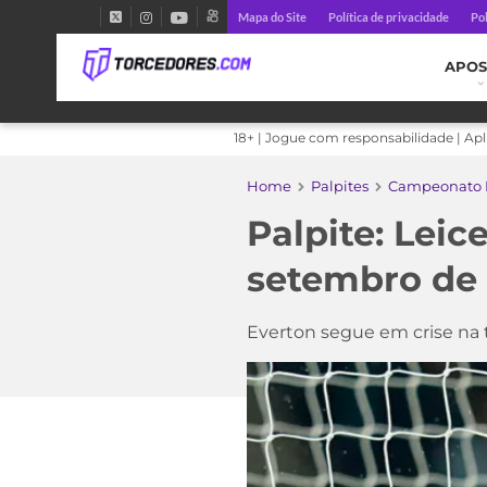
Mapa do Site
Política de privacidade
Pol
APOS
18+ | Jogue com responsabilidade | Ap
Home
Palpites
Campeonato I
Palpite: Leic
setembro de
Everton segue em crise na