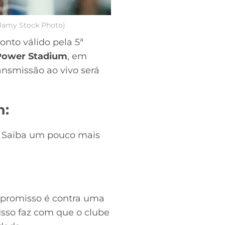
Alamy Stock Photo)
nto válido pela 5ª
Power Stadium
, em
ransmissão ao vivo será
n:
o. Saiba um pouco mais
promisso é contra uma
Isso faz com que o clube