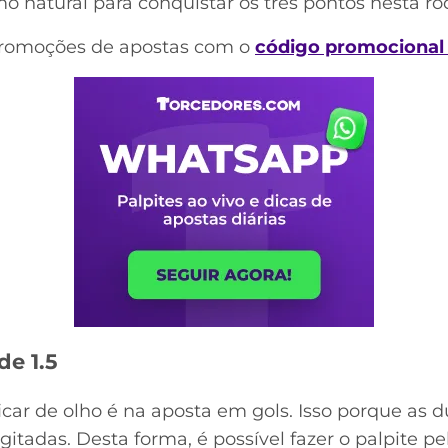
o natural para conquistar os três pontos nesta ro
promoções de apostas com o
código promocional
de 1.5
car de olho é na aposta em gols. Isso porque as 
itadas. Desta forma, é possível fazer o palpite p