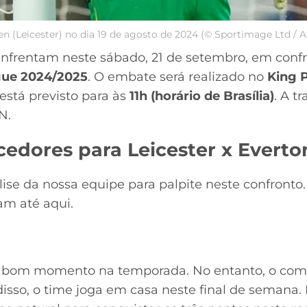
n (Leicester) no dia 19 de agosto de 2024 (© Sportimage Ltd / 
nfrentam neste sábado, 21 de setembro, em confro
gue 2024/2025
. O embate será realizado no
King 
l está previsto para às
11h (horário de Brasília)
. A t
N.
cedores para Leicester x Everto
lise da nossa equipe para palpite neste confront
ram até aqui.
m bom momento na temporada. No entanto, o com
isso, o time joga em casa neste final de semana. 