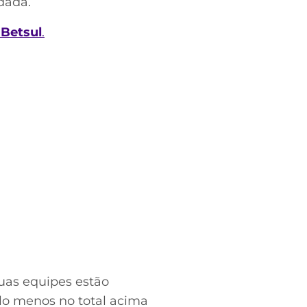
dada.
 Betsul
.
duas equipes estão
elo menos no total acima