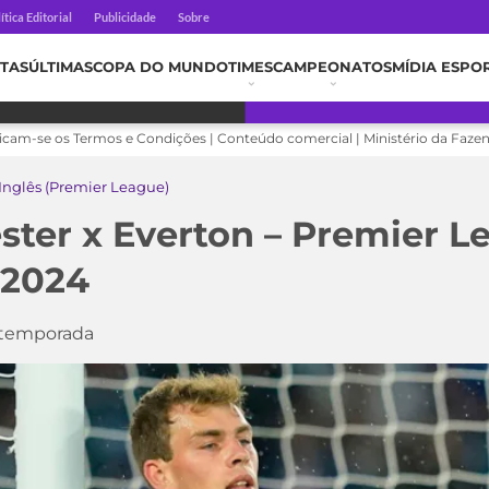
ítica Editorial
Publicidade
Sobre
TAS
ÚLTIMAS
COPA DO MUNDO
TIMES
CAMPEONATOS
MÍDIA ESPO
licam-se os Termos e Condições | Conteúdo comercial | Ministério da Faze
nglês (Premier League)
ester x Everton – Premier L
 2024
 temporada