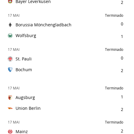
Bayer Leverkusen
2
17 MAI
Terminado
0
Borussia Mönchengladbach
Wolfsburg
1
17 MAI
Terminado
0
St. Pauli
Bochum
2
17 MAI
Terminado
1
Augsburg
Union Berlin
2
17 MAI
Terminado
2
Mainz