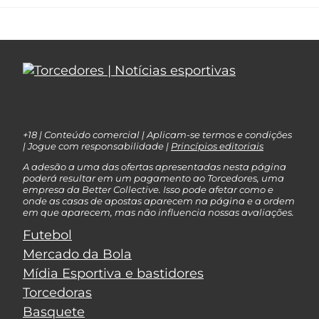
+18 | Conteúdo comercial | Aplicam-se termos e condições
| Jogue com responsabilidade |
Princípios editoriais
A adesão a uma das ofertas apresentadas nesta página
poderá resultar em um pagamento ao Torcedores, uma
empresa da Better Collective. Isso pode afetar como e
onde as casas de apostas aparecem na página e a ordem
em que aparecem, mas não influencia nossas avaliações.
Futebol
Mercado da Bola
Mídia Esportiva e bastidores
Torcedoras
Basquete