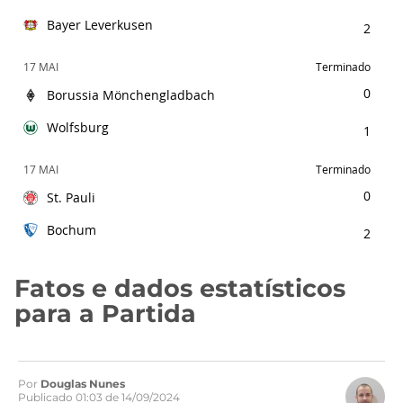
Bayer Leverkusen
2
17 MAI
Terminado
0
Borussia Mönchengladbach
Wolfsburg
1
17 MAI
Terminado
0
St. Pauli
Bochum
2
Fatos e dados estatísticos
para a Partida
Por
Douglas Nunes
Publicado 01:03 de 14/09/2024