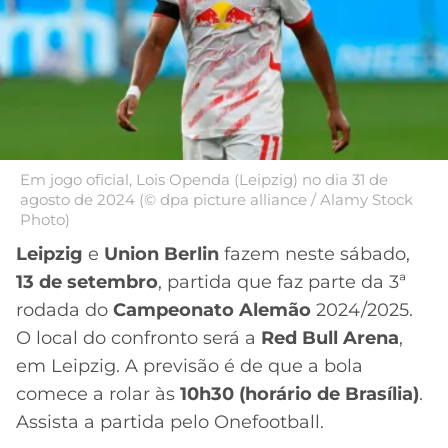
MERCADO
CÓDIGO
CORINTHIANS
DA
DE
LIBERTADORES
BOLA
INDICAÇÃO
SÃO
BET365
PAULO
COPA
PALPITES
DO
CÓDIGO
BRASIL
SANTOS
BETANO
Em jogo oficial, Lois Openda (Leipzig) no dia 31 de
agosto de 2024 (© dpa picture alliance / Alamy Stock
PREMIER
FLAMENGO
Photo)
MELHORES
LEAGUE
APPS
Leipzig
e
Union Berlin
fazem neste sábado,
DE
FLUMINENSE
13 de setembro
, partida que faz parte da 3ª
COPA
APOSTAS
SUL-
rodada do
Campeonato Alemão
2024/2025.
BOTAFOGO
AMERICANA
O local do confronto será a
Red Bull Arena
,
CASSINOS
em Leipzig. A previsão é de que a bola
ONLINE
VASCO
LIGA
comece a rolar às
10h30 (horário de Brasília)
.
DOS
Assista a partida pelo Onefootball.
MELHORES
CAMPEÕES
INTERNACIONAL