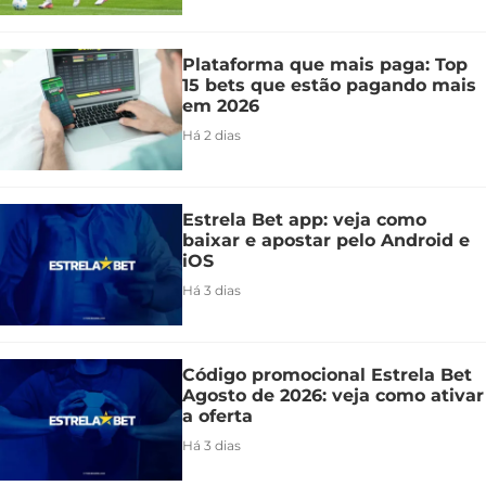
Plataforma que mais paga: Top
15 bets que estão pagando mais
em 2026
Há 2 dias
Estrela Bet app: veja como
baixar e apostar pelo Android e
iOS
Há 3 dias
Código promocional Estrela Bet
Agosto de 2026: veja como ativar
a oferta
Há 3 dias