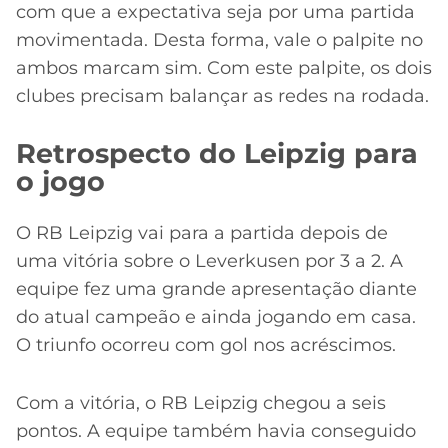
com que a expectativa seja por uma partida
movimentada. Desta forma, vale o palpite no
ambos marcam sim. Com este palpite, os dois
clubes precisam balançar as redes na rodada.
Retrospecto do Leipzig para
o jogo
O RB Leipzig vai para a partida depois de
uma vitória sobre o Leverkusen por 3 a 2. A
equipe fez uma grande apresentação diante
do atual campeão e ainda jogando em casa.
O triunfo ocorreu com gol nos acréscimos.
Com a vitória, o RB Leipzig chegou a seis
pontos. A equipe também havia conseguido