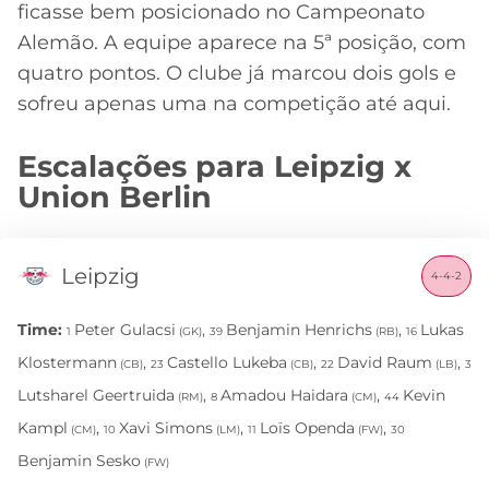
ficasse bem posicionado no Campeonato
Alemão. A equipe aparece na 5ª posição, com
quatro pontos. O clube já marcou dois gols e
sofreu apenas uma na competição até aqui.
Escalações para Leipzig x
Union Berlin