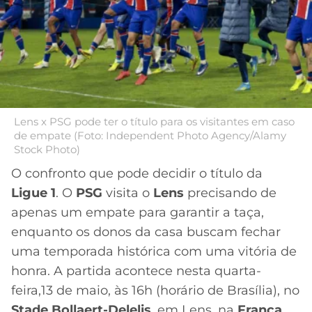
MERCADO
CÓDIGO
CORINTHIANS
DA
DE
LIBERTADORES
BOLA
INDICAÇÃO
SÃO
BET365
PAULO
COPA
PALPITES
DO
CÓDIGO
BRASIL
SANTOS
BETANO
Lens x PSG pode ter o título para os visitantes em caso
de empate (Foto: Independent Photo Agency/Alamy
PREMIER
Stock Photo)
FLAMENGO
MELHORES
LEAGUE
O confronto que pode decidir o título da
APPS
DE
FLUMINENSE
Ligue 1
. O
PSG
visita o
Lens
precisando de
COPA
APOSTAS
apenas um empate para garantir a taça,
SUL-
BOTAFOGO
AMERICANA
enquanto os donos da casa buscam fechar
CASSINOS
uma temporada histórica com uma vitória de
ONLINE
VASCO
LIGA
honra. A partida acontece nesta quarta-
DOS
feira,13 de maio, às 16h (horário de Brasília), no
MELHORES
CAMPEÕES
INTERNACIONAL
Stade Bollaert-Delelis
, em Lens, na
França
.