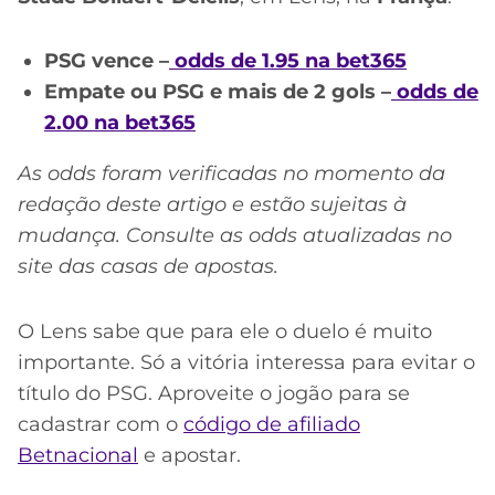
CASSINOS
ONLINE
LALIGA
2026
GRÊMIO
PSG vence –
odds de 1.95 na bet365
Empate ou PSG e mais de 2 gols –
odds de
ATLÉTICO
2.00 na bet365
MG
As odds foram verificadas no momento da
CRUZEIRO
redação deste artigo e estão sujeitas à
mudança. Consulte as odds atualizadas no
site das casas de apostas.
O Lens sabe que para ele o duelo é muito
importante. Só a vitória interessa para evitar o
título do PSG. Aproveite o jogão para se
cadastrar com o
código de afiliado
Betnacional
e apostar.