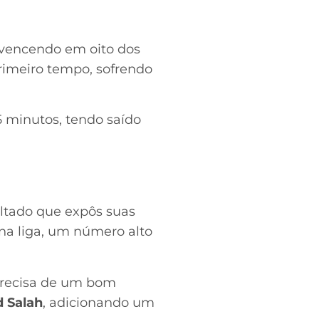
o vencendo em oito dos
primeiro tempo, sofrendo
5 minutos, tendo saído
ultado que expôs suas
 na liga, um número alto
precisa de um bom
 Salah
, adicionando um