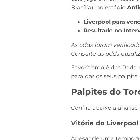
Brasília), no estádio
Anfi
Liverpool para ven
Resultado no Interv
As odds foram verificad
Consulte as odds atuali
Favoritismo é dos Reds, 
para dar os seus palpite
Palpites do Tor
Confira abaixo a análise
Vitória do Liverpool
Apesar de uma temporada