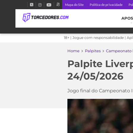
Mapa do Site
Política de privacidade
Pol
APOS
18+ | Jogue com responsabilidade | Ap
Home
Palpites
Campeonato I
Palpite Liver
24/05/2026
Jogo final do Campeonato