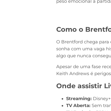
peso emocional à partid
Como o Brentfo
O Brentford chega para 
sonha com uma vaga hist
algo que nunca consegu
Apesar de uma fase rece
Keith Andrews é perigoso
Onde assistir L
Streaming:
Disney+
TV Aberta:
Sem tra