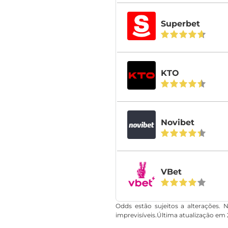
Superbet
KTO
Novibet
VBet
Odds estão sujeitos a alterações. 
imprevisíveis.Última atualização em