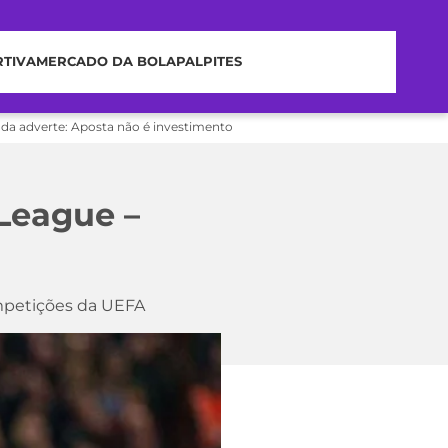
RTIVA
MERCADO DA BOLA
PALPITES
nda adverte: Aposta não é investimento
 League –
mpetições da UEFA