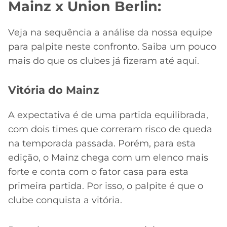
CASSINOS
Mainz x Union Berlin:
ONLINE
LALIGA
2026
GRÊMIO
Veja na sequência a análise da nossa equipe
para palpite neste confronto. Saiba um pouco
ATLÉTICO
mais do que os clubes já fizeram até aqui.
MG
Vitória do Mainz
CRUZEIRO
A expectativa é de uma partida equilibrada,
com dois times que correram risco de queda
na temporada passada. Porém, para esta
edição, o Mainz chega com um elenco mais
forte e conta com o fator casa para esta
primeira partida. Por isso, o palpite é que o
clube conquista a vitória.