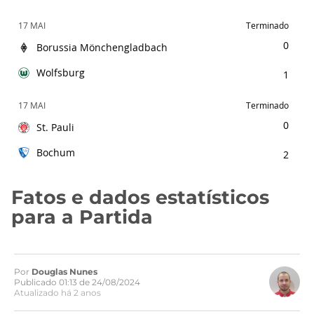
17 MAI
Terminado
0
Borussia Mönchengladbach
Wolfsburg
1
17 MAI
Terminado
0
St. Pauli
Bochum
2
Fatos e dados estatísticos
para a Partida
Por
Douglas Nunes
Publicado 01:13 de 24/08/2024
Atualizado há 2 anos