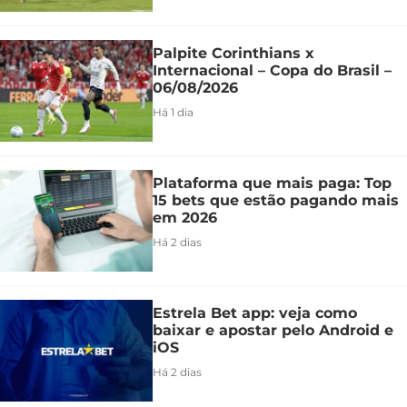
Palpite Corinthians x
Internacional – Copa do Brasil –
06/08/2026
Há 1 dia
Plataforma que mais paga: Top
15 bets que estão pagando mais
em 2026
Há 2 dias
Estrela Bet app: veja como
baixar e apostar pelo Android e
iOS
Há 2 dias