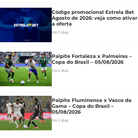
Código promocional Estrela Bet
Agosto de 2026: veja como ativar
a oferta
Há 2 dias
Palpite Fortaleza x Palmeiras –
Copa do Brasil – 05/08/2026
Há 2 dias
Palpite Fluminense x Vasco da
Gama – Copa do Brasil –
05/08/2026
Há 2 dias