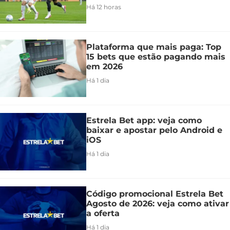
Há 12 horas
Plataforma que mais paga: Top
15 bets que estão pagando mais
em 2026
Há 1 dia
Estrela Bet app: veja como
baixar e apostar pelo Android e
iOS
Há 1 dia
Código promocional Estrela Bet
Agosto de 2026: veja como ativar
a oferta
Há 1 dia