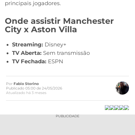
principais jogadores.
Onde assistir Manchester
City x Aston Villa
Streaming:
Disney+
TV Aberta:
Sem transmissão
TV Fechada:
ESPN
Por
Fabio Storino
Publicado 05:00 de 24/05/2026
Atualizado há 3 meses
PUBLICIDADE