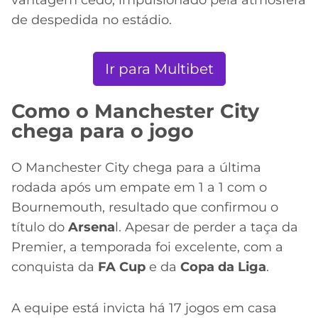
vantagem cedo, impulsionado pela atmosfera
de despedida no estádio.
Ir para Multibet
Como o Manchester City
chega para o jogo
O Manchester City chega para a última
rodada após um empate em 1 a 1 com o
Bournemouth, resultado que confirmou o
título do
Arsena
l. Apesar de perder a taça da
Premier, a temporada foi excelente, com a
conquista da
FA Cup
e da
Copa da Liga
.
A equipe está invicta há 17 jogos em casa