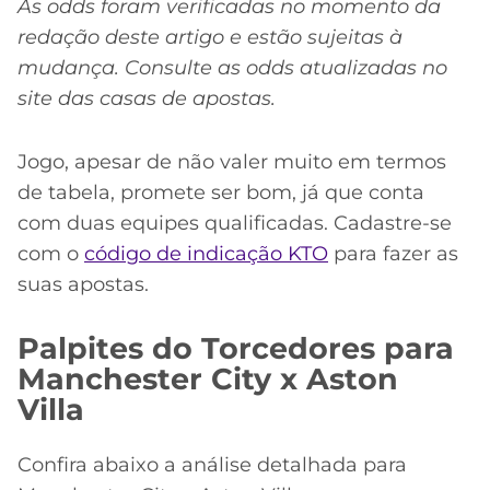
As odds foram verificadas no momento da
redação deste artigo e estão sujeitas à
mudança. Consulte as odds atualizadas no
site das casas de apostas.
Jogo, apesar de não valer muito em termos
de tabela, promete ser bom, já que conta
com duas equipes qualificadas. Cadastre-se
com o
código de indicação KTO
para fazer as
suas apostas.
Palpites do Torcedores para
Manchester City x Aston
Villa
Confira abaixo a análise detalhada para