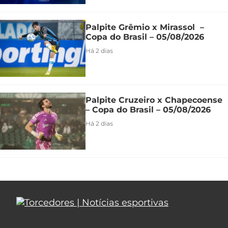
Palpite Grêmio x Mirassol –
Copa do Brasil – 05/08/2026
Há 2 dias
Palpite Cruzeiro x Chapecoense
– Copa do Brasil – 05/08/2026
Há 2 dias