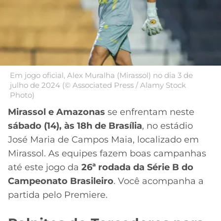
MERCADO
CÓDIGO
CORINTHIANS
DA
DE
LIBERTADORES
BOLA
INDICAÇÃO
SÃO
BET365
PAULO
COPA
PALPITES
DO
CÓDIGO
BRASIL
Em jogo oficial, Alex Muralha (Mirassol) no dia 3 de
SANTOS
julho de 2024 (© Associated Press / Alamy Stock
BETANO
Photo)
PREMIER
FLAMENGO
Mirassol e Amazonas
se enfrentam neste
MELHORES
LEAGUE
APPS
sábado (14), às 18h de Brasília
, no estádio
DE
FLUMINENSE
José Maria de Campos Maia, localizado em
COPA
APOSTAS
SUL-
Mirassol. As equipes fazem boas campanhas
BOTAFOGO
AMERICANA
até este jogo da
26ª rodada da Série B do
CASSINOS
Campeonato Brasileiro
. Você acompanha a
ONLINE
VASCO
LIGA
partida pelo Premiere.
DOS
MELHORES
CAMPEÕES
INTERNACIONAL