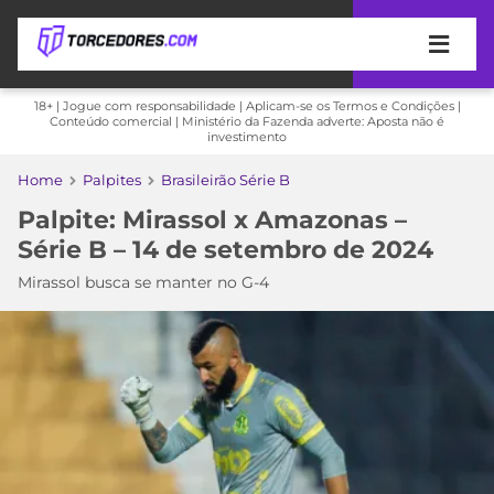
APOSTAS
18+ | Jogue com responsabilidade | Aplicam-se os Termos e Condições |
Conteúdo comercial | Ministério da Fazenda adverte: Aposta não é
investimento
ÚLTIMAS
DICAS
DE
Home
Palpites
Brasileirão Série B
APOSTA
COPA
Palpite: Mirassol x Amazonas –
DO
Série B – 14 de setembro de 2024
MUNDO
MELHORES
Mirassol busca se manter no G-4
SITES
DE
TIMES
APOSTAS
2026
CAMPEONATOS
MEU
TIME
CÓDIGO
MÍDIA
PROMOCIONAL
BRASILEIRÃO
ESPORTIVA
BETBOOM
PALMEIRAS
SÉRIE
A