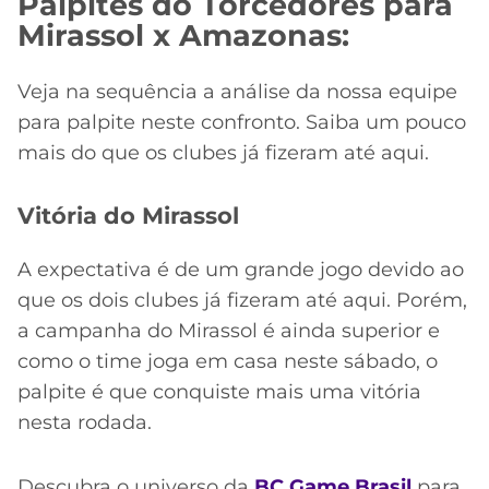
Palpites do Torcedores para
CASSINOS
ONLINE
Mirassol x Amazonas:
LALIGA
2026
GRÊMIO
Veja na sequência a análise da nossa equipe
ATLÉTICO
para palpite neste confronto. Saiba um pouco
MG
mais do que os clubes já fizeram até aqui.
CRUZEIRO
Vitória do Mirassol
A expectativa é de um grande jogo devido ao
que os dois clubes já fizeram até aqui. Porém,
a campanha do Mirassol é ainda superior e
como o time joga em casa neste sábado, o
palpite é que conquiste mais uma vitória
nesta rodada.
Descubra o universo da
BC.Game Brasil
para