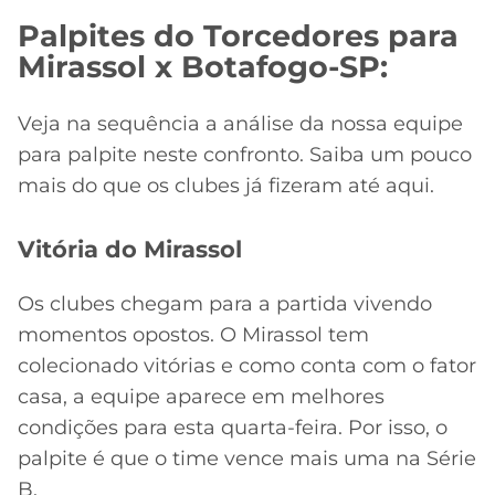
CASSINOS
ONLINE
Palpites do Torcedores para
LALIGA
2026
GRÊMIO
Mirassol x Botafogo-SP:
ATLÉTICO
Veja na sequência a análise da nossa equipe
MG
para palpite neste confronto. Saiba um pouco
mais do que os clubes já fizeram até aqui.
CRUZEIRO
Vitória do Mirassol
Os clubes chegam para a partida vivendo
momentos opostos. O Mirassol tem
colecionado vitórias e como conta com o fator
casa, a equipe aparece em melhores
condições para esta quarta-feira. Por isso, o
palpite é que o time vence mais uma na Série
B.