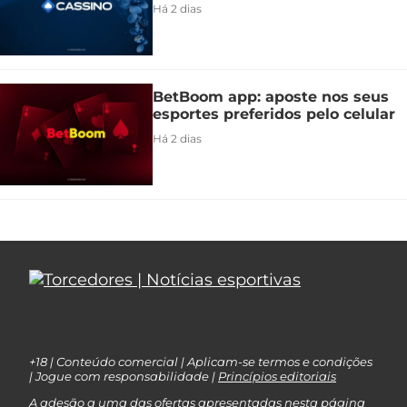
Há 2 dias
BetBoom app: aposte nos seus
esportes preferidos pelo celular
Há 2 dias
+18 | Conteúdo comercial | Aplicam-se termos e condições
| Jogue com responsabilidade |
Princípios editoriais
A adesão a uma das ofertas apresentadas nesta página