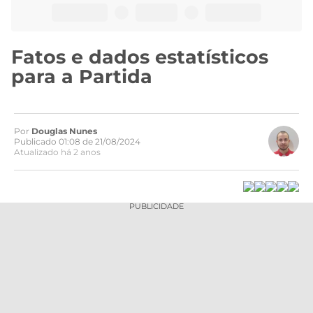
Fatos e dados estatísticos
para a Partida
Por
Douglas Nunes
Publicado 01:08 de 21/08/2024
Atualizado há 2 anos
PUBLICIDADE