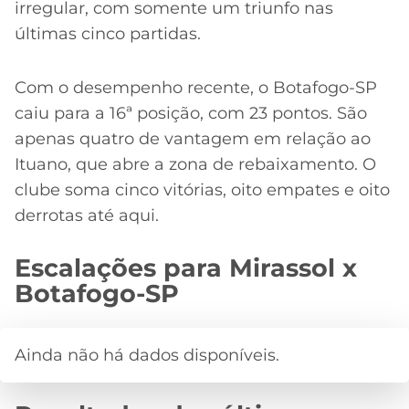
irregular, com somente um triunfo nas
últimas cinco partidas.
Com o desempenho recente, o Botafogo-SP
caiu para a 16ª posição, com 23 pontos. São
apenas quatro de vantagem em relação ao
Ituano, que abre a zona de rebaixamento. O
clube soma cinco vitórias, oito empates e oito
derrotas até aqui.
Escalações para Mirassol x
Botafogo-SP