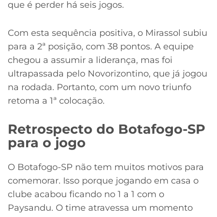
que é perder há seis jogos.
Com esta sequência positiva, o Mirassol subiu
para a 2ª posição, com 38 pontos. A equipe
chegou a assumir a liderança, mas foi
ultrapassada pelo Novorizontino, que já jogou
na rodada. Portanto, com um novo triunfo
retoma a 1ª colocação.
Retrospecto do Botafogo-SP
para o jogo
O Botafogo-SP não tem muitos motivos para
comemorar. Isso porque jogando em casa o
clube acabou ficando no 1 a 1 com o
Paysandu. O time atravessa um momento