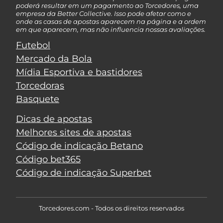
poderá resultar em um pagamento ao Torcedores, uma
empresa da Better Collective. Isso pode afetar como e
onde as casas de apostas aparecem na página e a ordem
em que aparecem, mas não influencia nossas avaliações.
Futebol
Mercado da Bola
Mídia Esportiva e bastidores
Torcedoras
Basquete
Dicas de apostas
Melhores sites de apostas
Código de indicação Betano
Código bet365
Código de indicação Superbet
Torcedores.com - Todos os direitos reservados