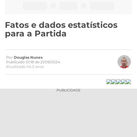
Fatos e dados estatísticos
para a Partida
Por
Douglas Nunes
Publicado 01:18 de 21/09/2024
Atualizado há 2 anos
PUBLICIDADE