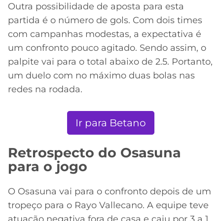
Outra possibilidade de aposta para esta
partida é o número de gols. Com dois times
com campanhas modestas, a expectativa é
um confronto pouco agitado. Sendo assim, o
palpite vai para o total abaixo de 2.5. Portanto,
um duelo com no máximo duas bolas nas
redes na rodada.
Ir para Betano
Retrospecto do Osasuna
para o jogo
O Osasuna vai para o confronto depois de um
tropeço para o Rayo Vallecano. A equipe teve
atuação negativa fora de casa e caiu por 3 a 1.