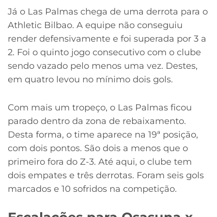
Já o Las Palmas chega de uma derrota para o
Athletic Bilbao. A equipe não conseguiu
render defensivamente e foi superada por 3 a
2. Foi o quinto jogo consecutivo com o clube
sendo vazado pelo menos uma vez. Destes,
em quatro levou no mínimo dois gols.
Com mais um tropeço, o Las Palmas ficou
parado dentro da zona de rebaixamento.
Desta forma, o time aparece na 19ª posição,
com dois pontos. São dois a menos que o
primeiro fora do Z-3. Até aqui, o clube tem
dois empates e três derrotas. Foram seis gols
marcados e 10 sofridos na competição.