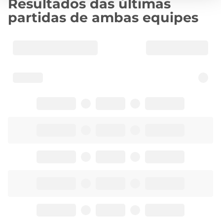
Resultados das últimas
partidas de ambas equipes