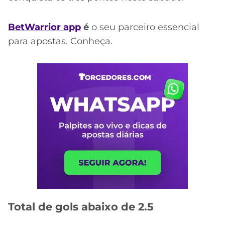
BetWarrior app
é
o seu parceiro essencial
para apostas. Conheça.
Total de gols abaixo de 2.5