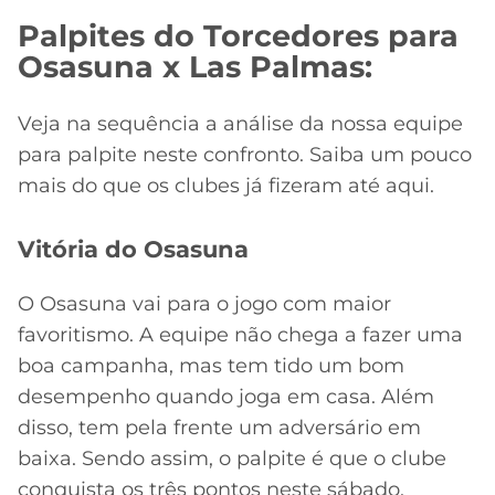
CASSINOS
ONLINE
Palpites do Torcedores para
LALIGA
2026
GRÊMIO
Osasuna x Las Palmas:
ATLÉTICO
Veja na sequência a análise da nossa equipe
MG
para palpite neste confronto. Saiba um pouco
mais do que os clubes já fizeram até aqui.
CRUZEIRO
Vitória do Osasuna
O Osasuna vai para o jogo com maior
favoritismo. A equipe não chega a fazer uma
boa campanha, mas tem tido um bom
desempenho quando joga em casa. Além
disso, tem pela frente um adversário em
baixa. Sendo assim, o palpite é que o clube
conquista os três pontos neste sábado.