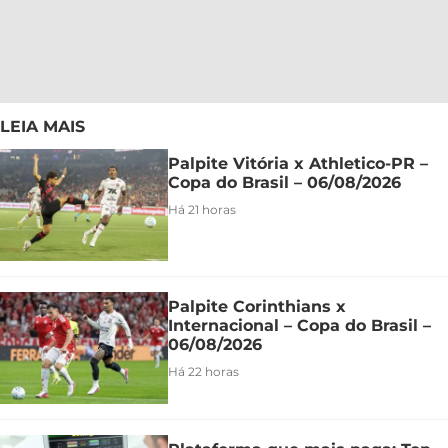
LEIA MAIS
Palpite Vitória x Athletico-PR –
Copa do Brasil – 06/08/2026
Há 21 horas
Palpite Corinthians x
Internacional – Copa do Brasil –
06/08/2026
Há 22 horas