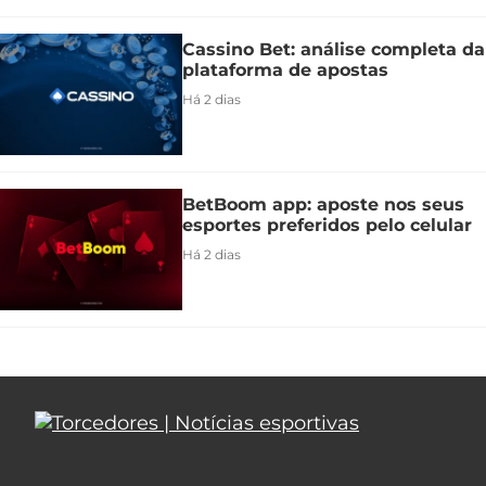
Cassino Bet: análise completa da
plataforma de apostas
Há 2 dias
BetBoom app: aposte nos seus
esportes preferidos pelo celular
Há 2 dias