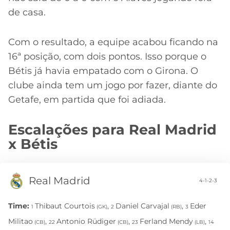
de casa.
Com o resultado, a equipe acabou ficando na
16ª posição, com dois pontos. Isso porque o
Bétis já havia empatado com o Girona. O
clube ainda tem um jogo por fazer, diante do
Getafe, em partida que foi adiada.
Escalações para Real Madrid
x Bétis