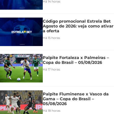
Há 14 horas
Código promocional Estrela Bet
Agosto de 2026: veja como ativar
a oferta
Há 15 horas
Palpite Fortaleza x Palmeiras –
Copa do Brasil – 05/08/2026
Há 17 horas
Palpite Fluminense x Vasco da
Gama – Copa do Brasil –
05/08/2026
Há 18 horas