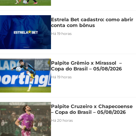
Estrela Bet cadastro: como abrir
conta com bônus
Há 19 horas
Palpite Grêmio x Mirassol –
Copa do Brasil – 05/08/2026
Há 19 horas
Palpite Cruzeiro x Chapecoense
– Copa do Brasil – 05/08/2026
Há 20 horas