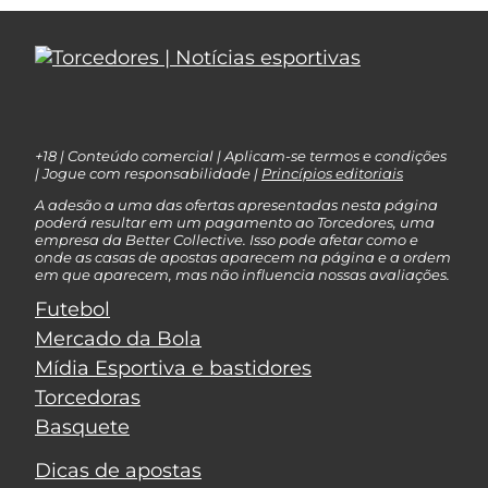
+18 | Conteúdo comercial | Aplicam-se termos e condições
| Jogue com responsabilidade |
Princípios editoriais
A adesão a uma das ofertas apresentadas nesta página
poderá resultar em um pagamento ao Torcedores, uma
empresa da Better Collective. Isso pode afetar como e
onde as casas de apostas aparecem na página e a ordem
em que aparecem, mas não influencia nossas avaliações.
Futebol
Mercado da Bola
Mídia Esportiva e bastidores
Torcedoras
Basquete
Dicas de apostas