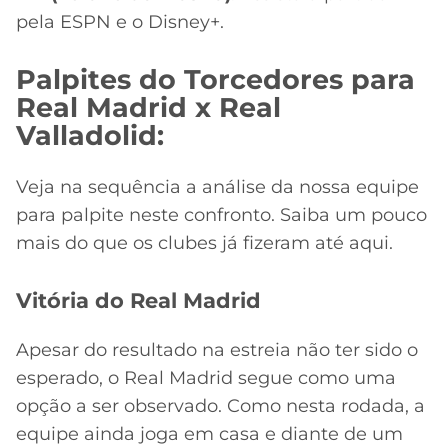
CASSINOS
pela ESPN e o Disney+.
ONLINE
LALIGA
2026
GRÊMIO
Palpites do Torcedores para
ATLÉTICO
Real Madrid x Real
MG
Valladolid:
CRUZEIRO
Veja na sequência a análise da nossa equipe
para palpite neste confronto. Saiba um pouco
mais do que os clubes já fizeram até aqui.
Vitória do Real Madrid
Apesar do resultado na estreia não ter sido o
esperado, o Real Madrid segue como uma
opção a ser observado. Como nesta rodada, a
equipe ainda joga em casa e diante de um