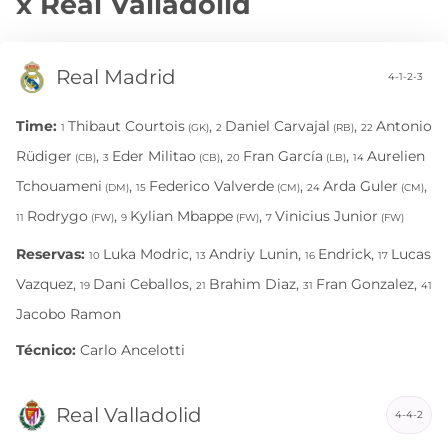
x Real Valladolid