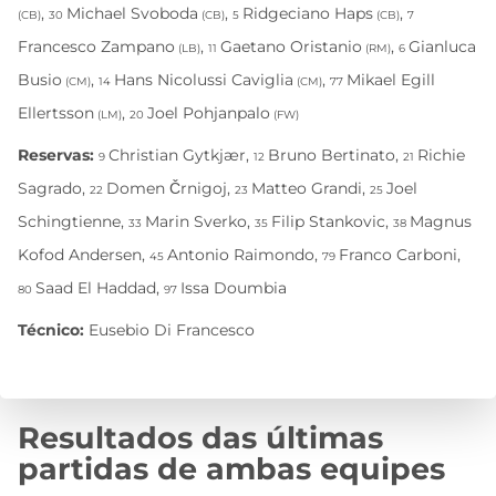
Resultados das últimas
partidas de ambas equipes