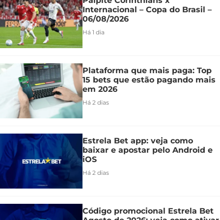
Palpite Corinthians x
Internacional – Copa do Brasil –
06/08/2026
Há 1 dia
Plataforma que mais paga: Top
15 bets que estão pagando mais
em 2026
Há 2 dias
Estrela Bet app: veja como
baixar e apostar pelo Android e
iOS
Há 2 dias
Código promocional Estrela Bet