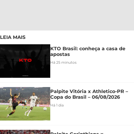
LEIA MAIS
KTO Brasil: conheça a casa de
apostas
Há 25 minutos
Palpite Vitória x Athletico-PR –
Copa do Brasil – 06/08/2026
Há 1 dia