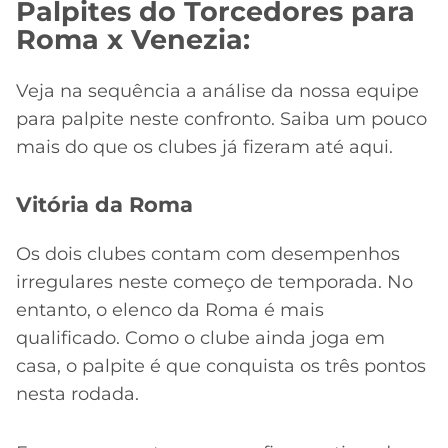
CASSINOS
Palpites do Torcedores para
ONLINE
Roma x Venezia:
LALIGA
2026
GRÊMIO
Veja na sequência a análise da nossa equipe
ATLÉTICO
para palpite neste confronto. Saiba um pouco
MG
mais do que os clubes já fizeram até aqui.
CRUZEIRO
Vitória da Roma
Os dois clubes contam com desempenhos
irregulares neste começo de temporada. No
entanto, o elenco da Roma é mais
qualificado. Como o clube ainda joga em
casa, o palpite é que conquista os três pontos
nesta rodada.