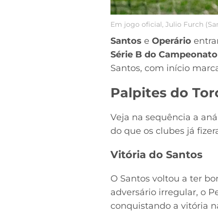
Em jogo oficial, Julio Furch (S
Santos
e
Operário
entra
Série B do Campeonato 
Santos, com início marc
Palpites do Tor
Veja na sequência a aná
do que os clubes já fize
Vitória do Santos
O Santos voltou a ter b
adversário irregular, o 
conquistando a vitória 