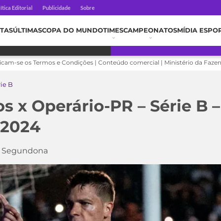
ítica Editorial
Publicidade
Sobre
TAS
ÚLTIMAS
COPA DO MUNDO
TIMES
CAMPEONATOS
MÍDIA ESPO
licam-se os Termos e Condições | Conteúdo comercial | Ministério da Faze
rie B
os x Operário-PR – Série B 
 2024
da Segundona