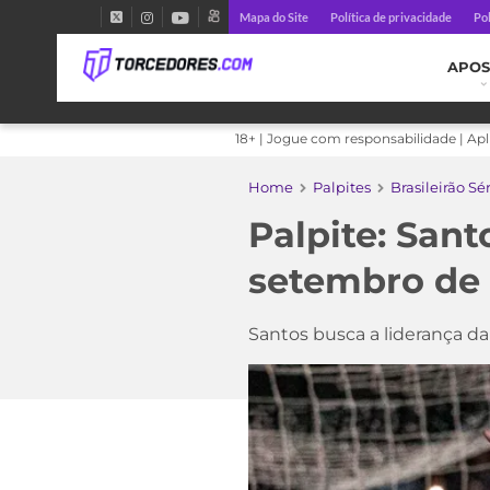
Mapa do Site
Política de privacidade
Pol
APOS
18+ | Jogue com responsabilidade | Ap
Home
Palpites
Brasileirão Sé
Palpite: Sant
setembro de
Santos busca a liderança 