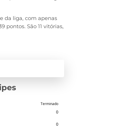
e da liga, com apenas
 pontos. São 11 vitórias,
ipes
Terminado
0
0