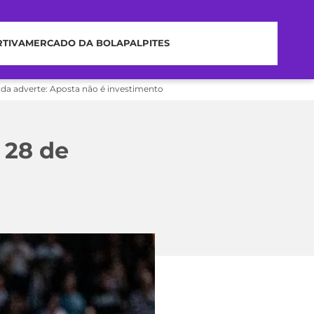
RTIVA
MERCADO DA BOLA
PALPITES
nda adverte: Aposta não é investimento
– 28 de