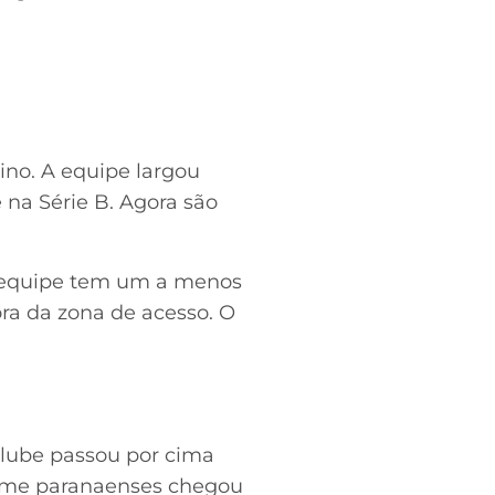
no. A equipe largou
 na Série B. Agora são
A equipe tem um a menos
ora da zona de acesso. O
 clube passou por cima
 time paranaenses chegou