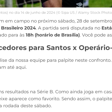
antos) no dia 14 de junho de 2024 (© Sipa US / Alamy Stock Photo
m em campo no próximo sábado, 28 de setembro,
Brasileiro 2024
. A partida será disputada no
Está
ado para às
18h (horário de Brasília)
. Você pode as
cedores para Santos x Operário
lise da nossa equipe para palpite neste confront
ram até aqui.
ons resultados na Série B. Como ainda joga em ca
Peixe aparece como favorito. Sendo assim, o palpite
na rodada deste sábado.