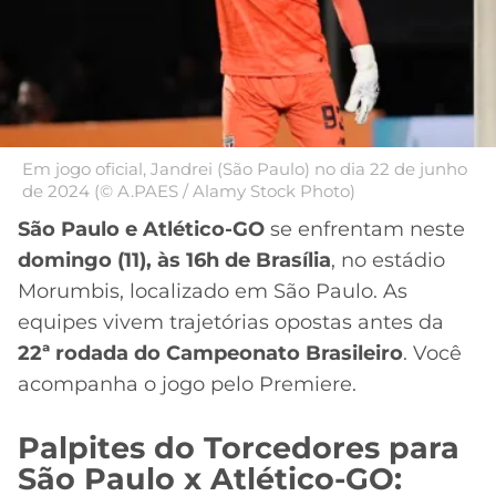
MERCADO
CÓDIGO
CORINTHIANS
DA
DE
LIBERTADORES
BOLA
INDICAÇÃO
SÃO
BET365
PAULO
COPA
PALPITES
DO
CÓDIGO
BRASIL
Em jogo oficial, Jandrei (São Paulo) no dia 22 de junho
SANTOS
de 2024 (© A.PAES / Alamy Stock Photo)
BETANO
São Paulo e Atlético-GO
se enfrentam neste
PREMIER
FLAMENGO
MELHORES
LEAGUE
domingo (11), às 16h de Brasília
, no estádio
APPS
Morumbis, localizado em São Paulo. As
DE
FLUMINENSE
COPA
equipes vivem trajetórias opostas antes da
APOSTAS
SUL-
22ª rodada do Campeonato Brasileiro
. Você
BOTAFOGO
AMERICANA
acompanha o jogo pelo Premiere.
CASSINOS
ONLINE
VASCO
LIGA
Palpites do Torcedores para
DOS
São Paulo x Atlético-GO:
MELHORES
CAMPEÕES
INTERNACIONAL