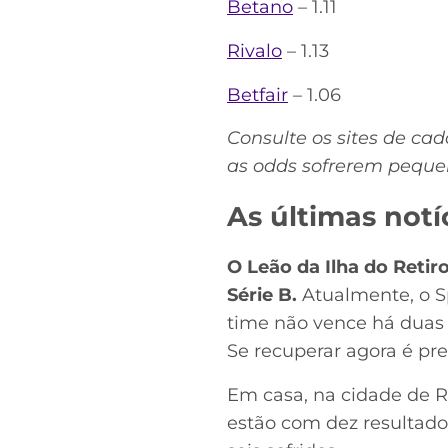
Betano
– 1.11
Rivalo
– 1.13
Betfair
– 1.06
Consulte os sites de ca
as odds sofrerem pequen
As últimas notí
O Leão da Ilha do Reti
Série B.
Atualmente, o Sp
time não vence há duas 
Se recuperar agora é pre
Em casa, na cidade de 
estão com dez resultado