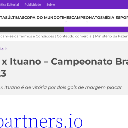
ítica Editorial
Publicidade
Sobre
TAS
ÚLTIMAS
COPA DO MUNDO
TIMES
CAMPEONATOS
MÍDIA ESPO
licam-se os Termos e Condições | Conteúdo comercial | Ministério da Faze
rie B
 x Ituano – Campeonato Bra
23
 x Ituano é de vitória por dois gols de margem placar