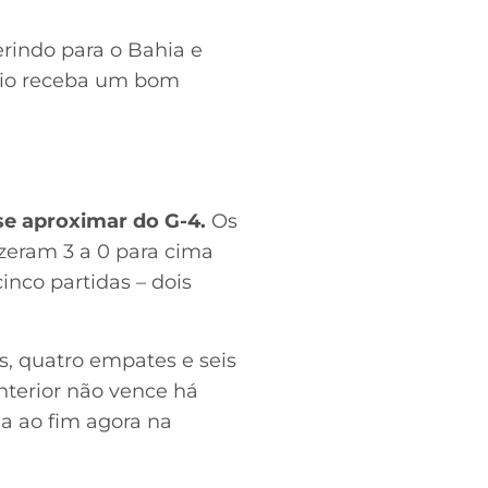
ferindo para o Bahia e
tádio receba um bom
 se aproximar do G-4.
Os
izeram 3 a 0 para cima
nco partidas – dois
s, quatro empates e seis
interior não vence há
a ao fim agora na