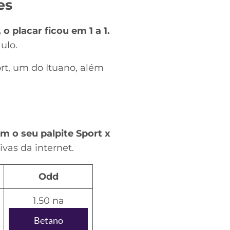
es
 placar ficou em 1 a 1.
ulo.
ort, um do Ituano, além
m o seu palpite Sport x
vas da internet.
Odd
1.50 na
Betano