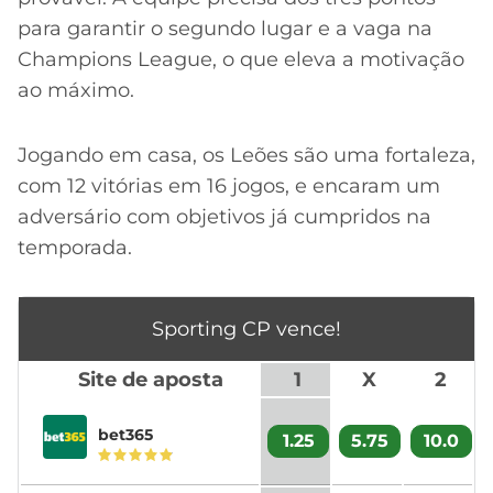
para garantir o segundo lugar e a vaga na
Champions League, o que eleva a motivação
ao máximo.
Jogando em casa, os Leões são uma fortaleza,
com 12 vitórias em 16 jogos, e encaram um
adversário com objetivos já cumpridos na
temporada.
Sporting CP vence!
Site de aposta
1
X
2
bet365
1.25
5.75
10.0