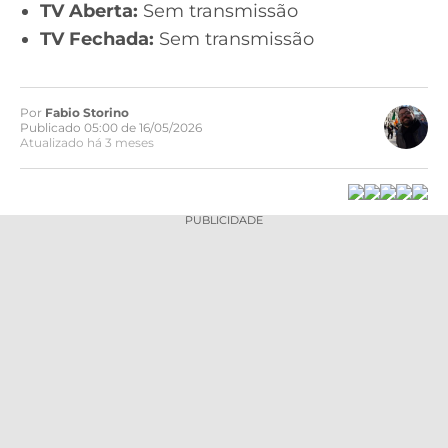
TV Aberta:
Sem transmissão
TV Fechada:
Sem transmissão
Por
Fabio Storino
Publicado 05:00 de 16/05/2026
Atualizado há 3 meses
PUBLICIDADE