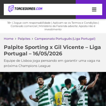
APOSTAS
18+ | Jogue com responsabilidade | Aplicam-se os Termos e Condições |
Conteúdo comercial | Ministério da Fazenda adverte: Aposta não é
investimento
ÚLTIMAS
DICAS
DE
Home
Palpites
Campeonato Português (Liga Portugal)
APOSTA
COPA
Palpite Sporting x Gil Vicente – Liga
DO
Portugal – 16/05/2026
MUNDO
MELHORES
Equipe de Lisboa joga pensando em garantir uma vaga na
SITES
próxima Champions League
DE
TIMES
APOSTAS
2026
CAMPEONATOS
MEU
TIME
CÓDIGO
MÍDIA
PROMOCIONAL
BRASILEIRÃO
ESPORTIVA
BETBOOM
PALMEIRAS
SÉRIE
A