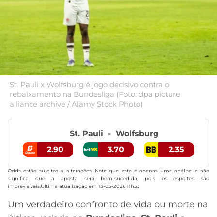
MERCADO
CÓDIGO
CORINTHIANS
DA
DE
LIBERTADORES
BOLA
INDICAÇÃO
SÃO
BET365
PAULO
COPA
PALPITES
DO
CÓDIGO
BRASIL
SANTOS
BETANO
St. Pauli x Wolfsburg é jogo decisivo contra o
rebaixamento na Bundesliga (Foto: dpa picture
PREMIER
alliance archive / Alamy Stock Photo)
FLAMENGO
MELHORES
LEAGUE
APPS
DE
FLUMINENSE
St. Pauli
Wolfsburg
COPA
APOSTAS
SUL-
2.90
3.70
2.35
BOTAFOGO
AMERICANA
CASSINOS
Odds estão sujeitos a alterações. Note que esta é apenas uma análise e não
significa que a aposta será bem-sucedida, pois os esportes são
ONLINE
VASCO
LIGA
imprevisíveis.Última atualização em
13-05-2026 11h53
DOS
Um verdadeiro confronto de vida ou morte na
MELHORES
CAMPEÕES
INTERNACIONAL