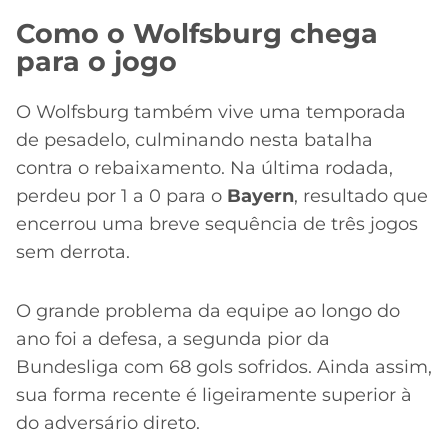
Como o Wolfsburg chega
para o jogo
O Wolfsburg também vive uma temporada
de pesadelo, culminando nesta batalha
contra o rebaixamento. Na última rodada,
perdeu por 1 a 0 para o
Bayern
, resultado que
encerrou uma breve sequência de três jogos
sem derrota.
O grande problema da equipe ao longo do
ano foi a defesa, a segunda pior da
Bundesliga com 68 gols sofridos. Ainda assim,
sua forma recente é ligeiramente superior à
do adversário direto.