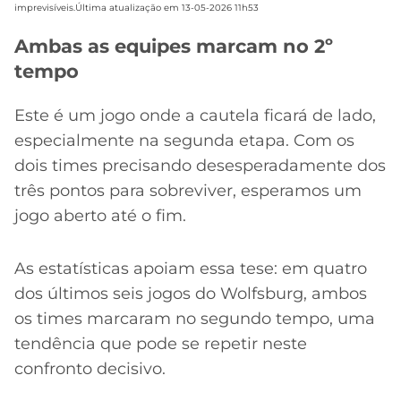
imprevisíveis.Última atualização em
13-05-2026 11h53
Ambas as equipes marcam no 2º
tempo
Este é um jogo onde a cautela ficará de lado,
especialmente na segunda etapa. Com os
dois times precisando desesperadamente dos
três pontos para sobreviver, esperamos um
jogo aberto até o fim.
As estatísticas apoiam essa tese: em quatro
dos últimos seis jogos do Wolfsburg, ambos
os times marcaram no segundo tempo, uma
tendência que pode se repetir neste
confronto decisivo.