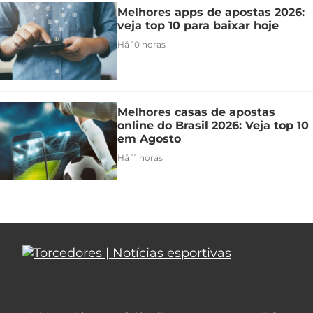
Melhores apps de apostas 2026:
veja top 10 para baixar hoje
Há 10 horas
Melhores casas de apostas
online do Brasil 2026: Veja top 10
em Agosto
Há 11 horas