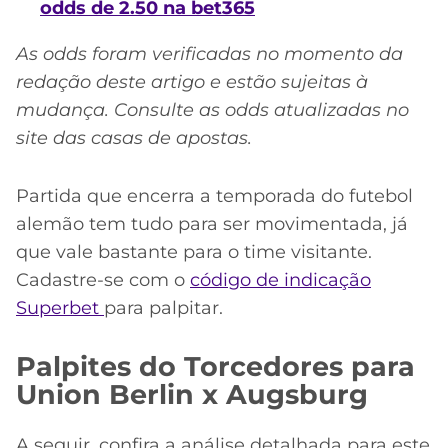
odds de 2.50 na bet365
As odds foram verificadas no momento da
redação deste artigo e estão sujeitas à
mudança. Consulte as odds atualizadas no
site das casas de apostas.
Partida que encerra a temporada do futebol
alemão tem tudo para ser movimentada, já
que vale bastante para o time visitante.
Cadastre-se com o
código de indicação
Superbet
para palpitar.
Palpites do Torcedores para
Union Berlin x Augsburg
A seguir, confira a análise detalhada para este