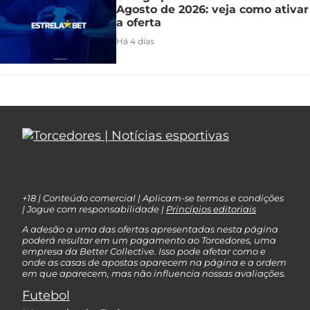
Agosto de 2026: veja como ativar
a oferta
Há 4 dias
+18 | Conteúdo comercial | Aplicam-se termos e condições
| Jogue com responsabilidade |
Princípios editoriais
A adesão a uma das ofertas apresentadas nesta página
poderá resultar em um pagamento ao Torcedores, uma
empresa da Better Collective. Isso pode afetar como e
onde as casas de apostas aparecem na página e a ordem
em que aparecem, mas não influencia nossas avaliações.
Futebol