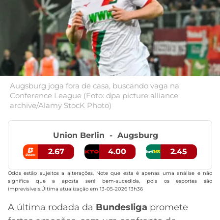
MERCADO
CÓDIGO
CORINTHIANS
DA
DE
LIBERTADORES
BOLA
INDICAÇÃO
SÃO
BET365
PAULO
COPA
PALPITES
DO
CÓDIGO
BRASIL
SANTOS
BETANO
Augsburg joga fora de casa, buscando vaga na
Conference League (Foto: dpa picture alliance
PREMIER
archive/Alamy StocK Photo)
FLAMENGO
MELHORES
LEAGUE
APPS
DE
FLUMINENSE
Union Berlin
Augsburg
COPA
APOSTAS
SUL-
2.67
4.00
2.45
BOTAFOGO
AMERICANA
CASSINOS
Odds estão sujeitos a alterações. Note que esta é apenas uma análise e não
significa que a aposta será bem-sucedida, pois os esportes são
ONLINE
VASCO
LIGA
imprevisíveis.Última atualização em
13-05-2026 13h36
DOS
A última rodada da
Bundesliga
promete
MELHORES
CAMPEÕES
INTERNACIONAL