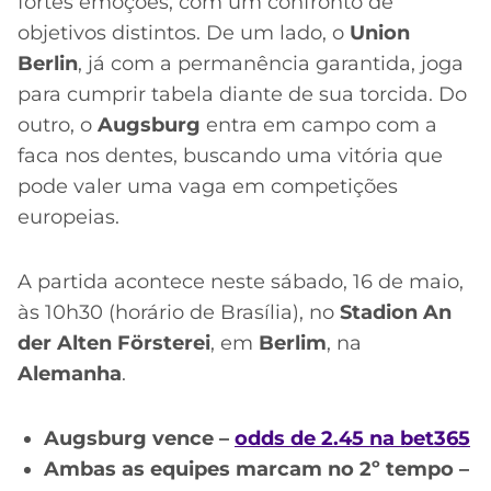
CASSINOS
fortes emoções, com um confronto de
ONLINE
objetivos distintos. De um lado, o
Union
LALIGA
2026
GRÊMIO
Berlin
, já com a permanência garantida, joga
para cumprir tabela diante de sua torcida. Do
ATLÉTICO
outro, o
Augsburg
entra em campo com a
MG
faca nos dentes, buscando uma vitória que
pode valer uma vaga em competições
CRUZEIRO
europeias.
A partida acontece neste sábado, 16 de maio,
às 10h30 (horário de Brasília), no
Stadion An
der Alten Försterei
, em
Berlim
, na
Alemanha
.
Augsburg vence –
odds de 2.45 na bet365
Ambas as equipes marcam no 2º tempo –