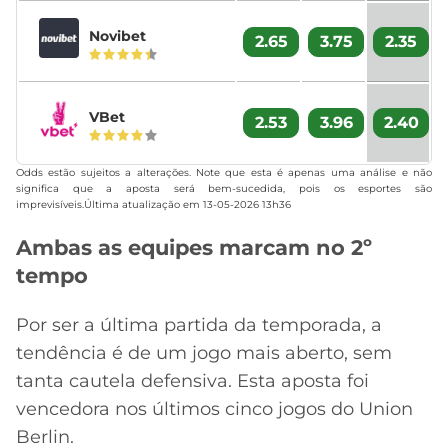
Novibet
2.65
3.75
2.35
VBet
2.53
3.96
2.40
Odds estão sujeitos a alterações. Note que esta é apenas uma análise e não
significa que a aposta será bem-sucedida, pois os esportes são
imprevisíveis.Última atualização em
13-05-2026 13h36
Ambas as equipes marcam no 2º
tempo
Por ser a última partida da temporada, a
tendência é de um jogo mais aberto, sem
tanta cautela defensiva. Esta aposta foi
vencedora nos últimos cinco jogos do Union
Berlin.