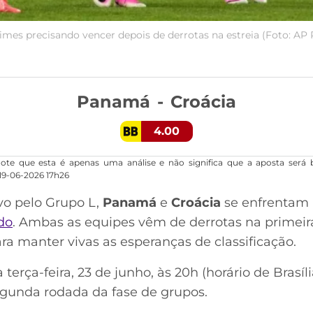
times precisando vencer depois de derrotas na estreia (Foto: A
Panamá
Croácia
4.00
Note que esta é apenas uma análise e não significa que a aposta será
19-06-2026 17h26
o pelo Grupo L,
Panamá
e
Croácia
se enfrentam 
do
. Ambas as equipes vêm de derrotas na primeir
ra manter vivas as esperanças de classificação.
terça-feira, 23 de junho, às 20h (horário de Brasíli
egunda rodada da fase de grupos.