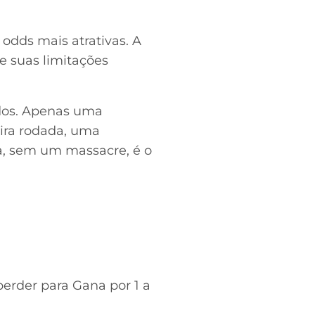
odds mais atrativas. A
e suas limitações
dos. Apenas uma
ira rodada, uma
ia, sem um massacre, é o
erder para Gana por 1 a