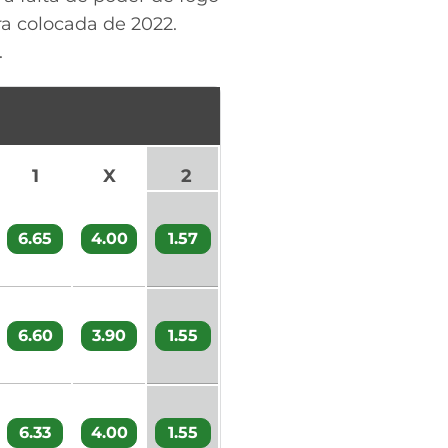
a colocada de 2022.
.
1
X
2
6.65
4.00
1.57
6.60
3.90
1.55
6.33
4.00
1.55