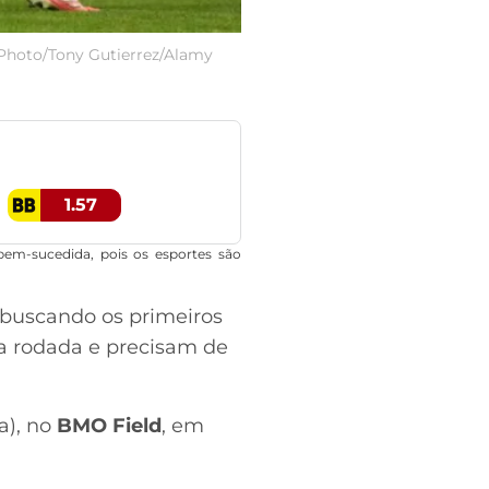
P Photo/Tony Gutierrez/Alamy
1.57
 bem-sucedida, pois os esportes são
buscando os primeiros
a rodada e precisam de
a), no
BMO Field
, em