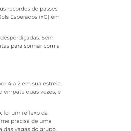
us recordes de passes
Gols Esperados (xG) em
s desperdiçadas. Sem
oatas para sonhar com a
r 4 a 2 em sua estreia.
o empate duas vezes, e
, foi um reflexo da
 time precisa de uma
uma das vagas do grupo.