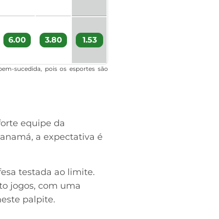
6.00
3.80
1.53
 bem-sucedida, pois os esportes são
forte equipe da
anamá, a expectativa é
esa testada ao limite.
oito jogos, com uma
este palpite.