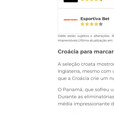
Esportiva Bet
Odds estão sujeitos a alterações. 
imprevisíveis.Última atualização em
Croácia para marcar 
A seleção croata mostrou
Inglaterra, mesmo com u
que a Croácia crie um 
O Panamá, que sofreu um 
Durante as eliminatórias
média impressionante de 