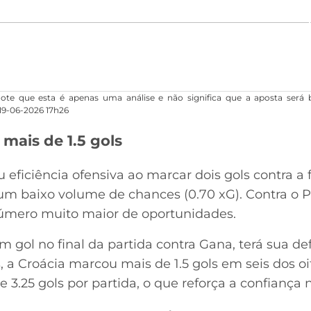
Note que esta é apenas uma análise e não significa que a aposta será
19-06-2026 17h26
mais de 1.5 gols
 eficiência ofensiva ao marcar dois gols contra a 
m baixo volume de chances (0.70 xG). Contra o P
número muito maior de oportunidades.
gol no final da partida contra Gana, terá sua def
, a Croácia marcou mais de 1.5 gols em seis dos 
3.25 gols por partida, o que reforça a confiança n