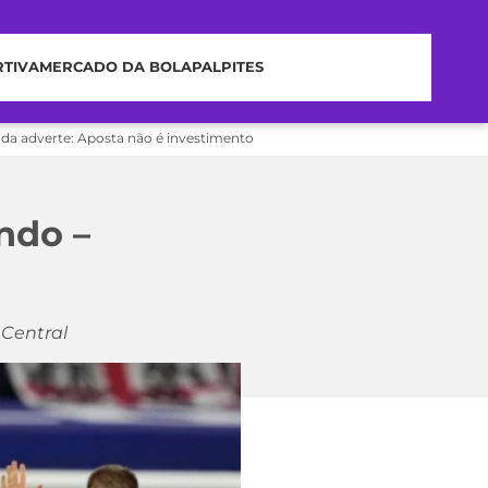
RTIVA
MERCADO DA BOLA
PALPITES
nda adverte: Aposta não é investimento
ndo –
 Central