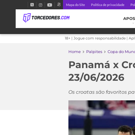
Mapa do Site
Política de privacidade
Pol
APOS
18+ | Jogue com responsabilidade | Ap
Home
Palpites
Copa do Mun
Panamá x Cro
23/06/2026
Os croatas são favoritos p