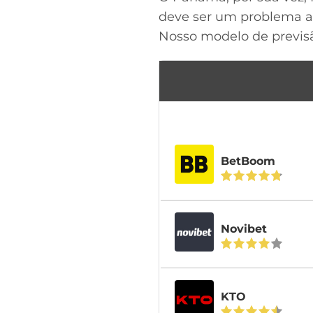
deve ser um problema ai
Nosso modelo de previsão
BetBoom
Novibet
KTO