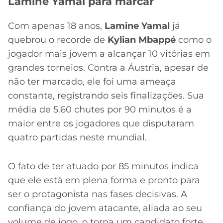
Lamine Yamal para marcar
Com apenas 18 anos,
Lamine Yamal
já
quebrou o recorde de
Kylian Mbappé
como o
jogador mais jovem a alcançar 10 vitórias em
grandes torneios. Contra a Áustria, apesar de
não ter marcado, ele foi uma ameaça
constante, registrando seis finalizações. Sua
média de 5.60 chutes por 90 minutos é a
maior entre os jogadores que disputaram
quatro partidas neste mundial.
O fato de ter atuado por 85 minutos indica
que ele está em plena forma e pronto para
ser o protagonista nas fases decisivas. A
confiança do jovem atacante, aliada ao seu
volume de jogo, o torna um candidato forte