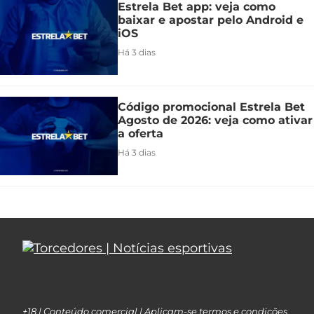
Estrela Bet app: veja como
baixar e apostar pelo Android e
iOS
Há 3 dias
Código promocional Estrela Bet
Agosto de 2026: veja como ativar
a oferta
Há 3 dias
+18 | Conteúdo comercial | Aplicam-se termos e condições