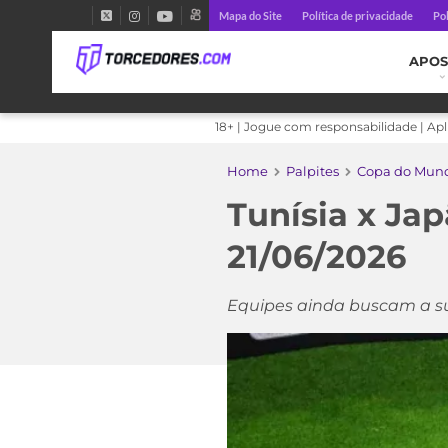
Mapa do Site
Política de privacidade
Pol
APOS
18+ | Jogue com responsabilidade | Ap
Home
Palpites
Copa do Mun
Tunísia x Ja
21/06/2026
Equipes ainda buscam a sua