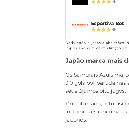
Esportiva Bet
Odds estão sujeitos a alterações. 
imprevisíveis.Última atualização em
Japão marca mais de
Os Samurais Azuis marca
3.0 gols por partida nas
seus últimos oito jogos.
Do outro lado, a Tunísia
incluindo os cinco na es
japonês.