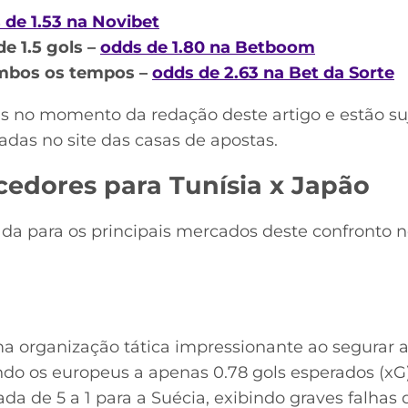
 de 1.53 na Novibet
e 1.5 gols –
odds de 1.80 na Betboom
mbos os tempos –
odds de 2.63 na Bet da Sorte
as no momento da redação deste artigo e estão su
adas no site das casas de apostas.
cedores para Tunísia x Japão
ada para os principais mercados deste confronto 
 organização tática impressionante ao segurar
ndo os europeus a apenas 0.78 gols esperados (xG)
da de 5 a 1 para a Suécia, exibindo graves falhas 