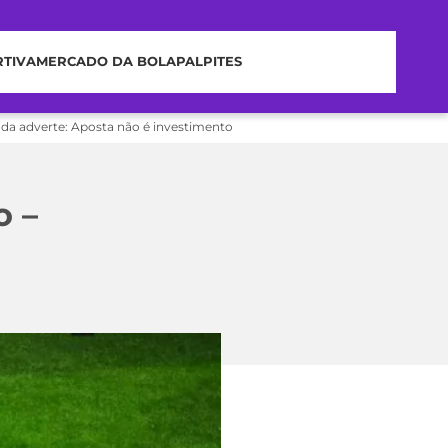
RTIVA
MERCADO DA BOLA
PALPITES
nda adverte: Aposta não é investimento
o –