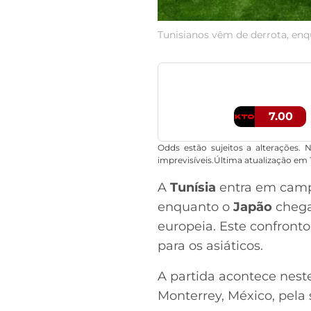
Tunisianos vêm de derrota, en
7.00
Odds estão sujeitos a alterações. 
imprevisíveis.Última atualização em
A
Tunísia
entra em camp
enquanto o
Japão
chega
europeia. Este confronto
para os asiáticos.
A partida acontece neste
Monterrey, México, pela