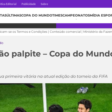
ítica Editorial
Publicidade
Sobre
TAS
ÚLTIMAS
COPA DO MUNDO
TIMES
CAMPEONATOS
MÍDIA ESPO
licam-se os Termos e Condições | Conteúdo comercial | Ministério da Faze
do
pão palpite – Copa do Mund
 primeira vitória na atual edição do torneio da FIFA