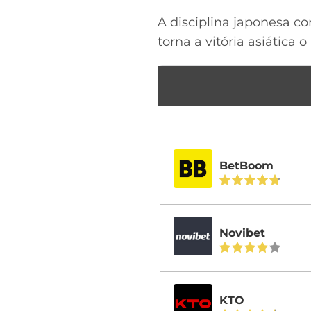
A disciplina japonesa co
torna a vitória asiática 
BetBoom
Novibet
KTO