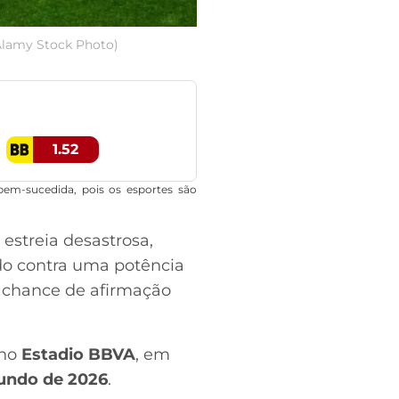
Alamy Stock Photo)
1.52
 bem-sucedida, pois os esportes são
streia desastrosa,
do contra uma potência
a chance de afirmação
 no
Estadio BBVA
, em
undo de 2026
.