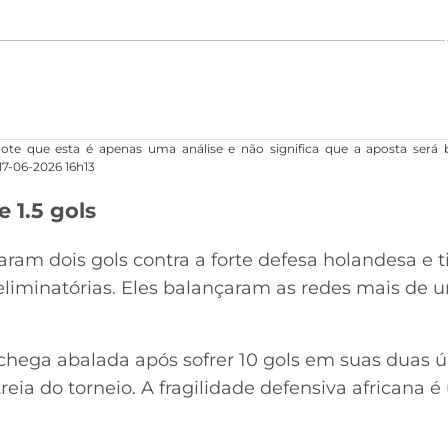
Note que esta é apenas uma análise e não significa que a aposta será
17-06-2026 16h13
 1.5 gols
ram dois gols contra a forte defesa holandesa e
 eliminatórias. Eles balançaram as redes mais de
 chega abalada após sofrer 10 gols em suas duas ú
treia do torneio. A fragilidade defensiva africana 