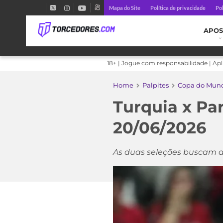
Mapa do Site
Política de privacidade
Pol
APOS
18+ | Jogue com responsabilidade | Ap
Home
Palpites
Copa do Mun
Turquia x Pa
20/06/2026
As duas seleções buscam a p