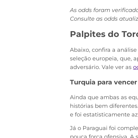
As odds foram verificad
Consulte as odds atuali
Palpites do To
Abaixo, confira a anális
seleção europeia, que, 
adversário. Vale ver as
o
Turquia para vencer
Ainda que ambas as equ
histórias bem diferentes.
e foi estatisticamente a
Já o Paraguai foi comp
pouca força ofensiva. A 