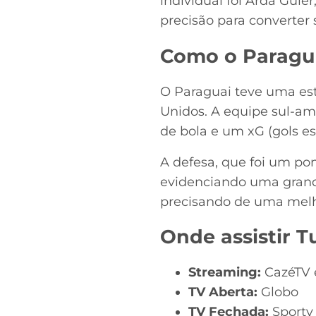
individual foi Arda Güle
precisão para converter
Como o Paragua
O Paraguai teve uma estr
Unidos. A equipe sul-a
de bola e um xG (gols e
A defesa, que foi um pon
evidenciando uma grande
precisando de uma melho
Onde assistir T
Streaming:
CazéTV 
TV Aberta:
Globo
TV Fechada:
Sportv