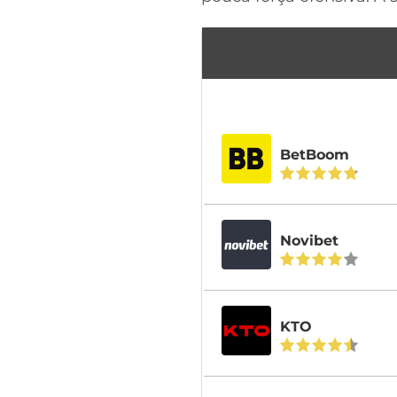
BetBoom
Novibet
KTO