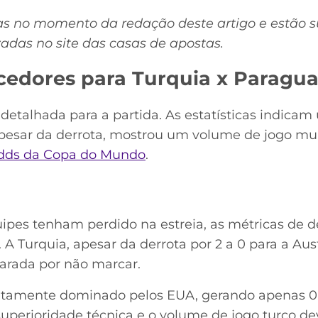
as no momento da redação deste artigo e estão 
zadas no site das casas de apostas.
rcedores para Turquia x Paragua
e detalhada para a partida. As estatísticas indicam
apesar da derrota, mostrou um volume de jogo mui
dds da Copa do Mundo
.
ipes tenham perdido na estreia, as métricas d
 A Turquia, apesar da derrota por 2 a 0 para a Aust
zarada por não marcar.
letamente dominado pelos EUA, gerando apenas 0
superioridade técnica e o volume de jogo turco d