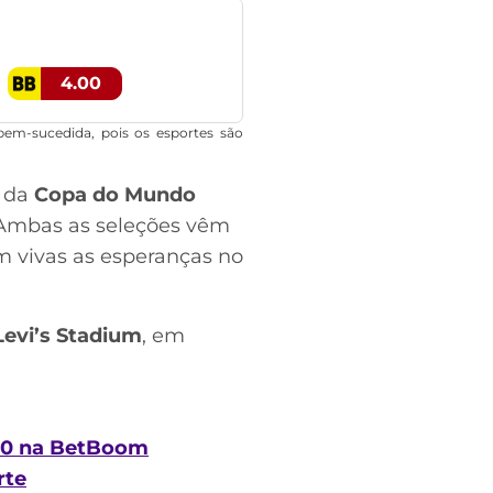
4.00
 bem-sucedida, pois os esportes são
D da
Copa do Mundo
. Ambas as seleções vêm
m vivas as esperanças no
Levi’s Stadium
, em
20 na BetBoom
rte