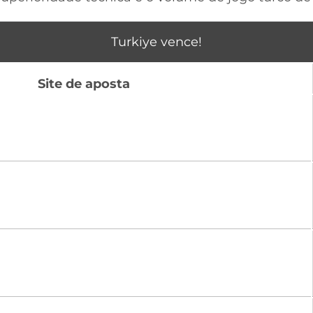
Turkiye vence!
Site de aposta