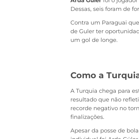
Arda Guler
foi o jogador
Dessas, seis foram de fo
Contra um Paraguai que 
de Guler ter oportunida
um gol de longe.
Como a Turquia
A Turquia chega para es
resultado que não refle
recorde negativo no tor
finalizações.
Apesar da posse de bola e