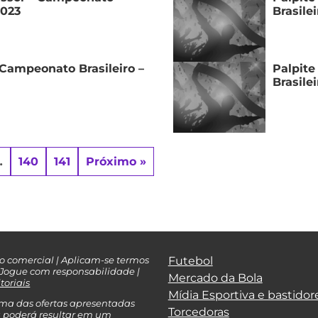
2023
Brasile
 Campeonato Brasileiro –
Palpite
Brasile
…
140
141
Próximo »
do comercial | Aplicam-se termos
Futebol
| Jogue com responsabilidade |
Mercado da Bola
toriais
Mídia Esportiva e bastidor
ma das ofertas apresentadas
Torcedoras
 poderá resultar em um