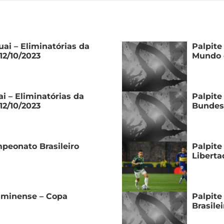
uai – Eliminatórias da
Palpite
12/10/2023
Mundo d
i – Eliminatórias da
Palpite
12/10/2023
Bundesl
peonato Brasileiro
Palpite
Liberta
luminense – Copa
Palpite
Brasilei