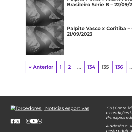
Brasileiro Série B – 22/09/
Palpite Vasco x Coritiba –
21/09/2023
« Anterior
1
2
…
134
135
136
+18 | Conteú
e condições 
Princípios edi
A adesão a u
nesta página