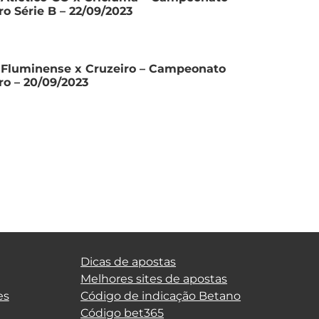
iro Série B – 22/09/2023
 Fluminense x Cruzeiro – Campeonato
iro – 20/09/2023
Dicas de apostas
Melhores sites de apostas
es
Código de indicação Betano
Código bet365