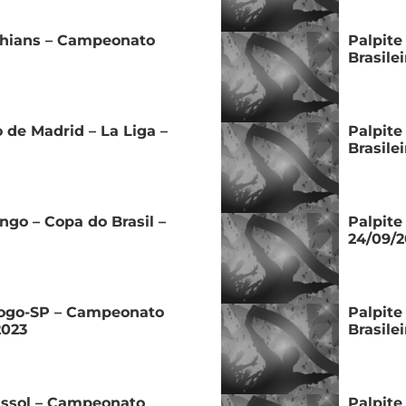
nthians – Campeonato
Palpite
Brasile
 de Madrid – La Liga –
Palpite
Brasile
ngo – Copa do Brasil –
Palpite
24/09/2
fogo-SP – Campeonato
Palpite
2023
Brasile
rassol – Campeonato
Palpite