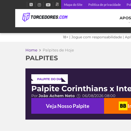
Mapa do Site
Política de privacidade
Pol
APOS
18+ | Jogue com responsabilidade | Ap
Home
Palpites de Hoje
PALPITES
PALPITE DO DIA
Palpite Corinthians x Int
Por
João Achem Neto
06/08/2026 08:00
Veja Nosso Palpite
I