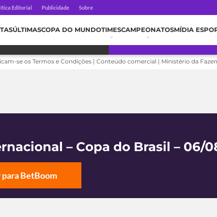
ítica Editorial
Publicidade
Sobre
TAS
ÚLTIMAS
COPA DO MUNDO
TIMES
CAMPEONATOS
MÍDIA ESPO
licam-se os Termos e Condições | Conteúdo comercial | Ministério da Faze
ernacional – Copa do Brasil – 06/
r para BetBoom