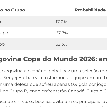
ão no Grupo
Probabilidade
o
17.0%
rupo
67.7%
po
32.3%
govina Copa do Mundo 2026: aná
erzegovina ao cenário global traz uma seleção m
o Sergej Barbarez transformou a equipe em um blo
r uma defesa que sofreu apenas 0,9 gols por jogo 
l no Grupo B, onde enfrentarão Canadá, Suíça e C
 de chave, os bósnios evitaram os principais favo