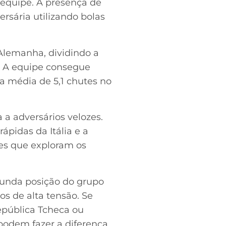
a equipe. A presença de
ersária utilizando bolas
lemanha, dividindo a
s. A equipe consegue
ma média de 5,1 chutes no
 a adversários velozes.
ápidas da Itália e a
ões que exploram os
gunda posição do grupo
s de alta tensão. Se
epública Tcheca ou
 podem fazer a diferença.