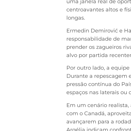
uma janela real de oport
centroavantes altos e fí
longas.
Ermedin Demirović e Ha
responsabilidade de mar
prender os zagueiros riv
alvo por partida recent
Por outro lado, a equipe
Durante a repescagem eur
pressão contínua do Paí
espaços nas laterais ou
Em um cenário realista,
com o Canadá, aproveita
avançarem para a rodada
Argélia indicam confront