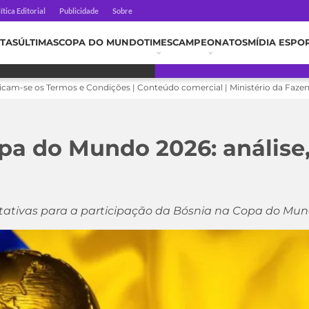
ítica Editorial
Publicidade
Sobre
TAS
ÚLTIMAS
COPA DO MUNDO
TIMES
CAMPEONATOS
MÍDIA ESPO
licam-se os Termos e Condições | Conteúdo comercial | Ministério da Faze
pa do Mundo 2026: análise,
ativas para a participação da Bósnia na Copa do Mu