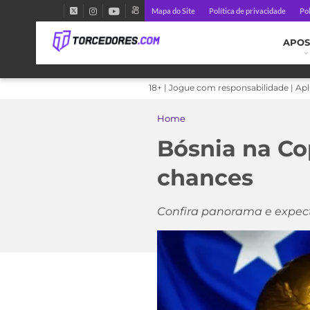
Mapa do Site
Política de privacidade
Pol
APOS
18+ | Jogue com responsabilidade | Ap
Home
Bósnia na Co
chances
Confira panorama e expect