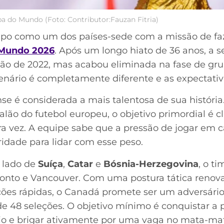
a do Mundo (Foto: Contributor:Fauzan Fitria)
o como um dos países-sede com a missão de faze
Mundo 2026
. Após um longo hiato de 36 anos, a 
ição de 2022, mas acabou eliminada na fase de g
cenário é completamente diferente e as expectativ
se é considerada a mais talentosa de sua históri
alão do futebol europeu, o objetivo primordial é cl
ira vez. A equipe sabe que a pressão de jogar em 
dade para lidar com esse peso.
 lado de
Suíça
,
Catar
e
Bósnia-Herzegovina
, o t
ronto e Vancouver. Com uma postura tática renov
ções rápidas, o Canadá promete ser um adversário
 48 seleções. O objetivo mínimo é conquistar a pr
neio e brigar ativamente por uma vaga no mata-ma