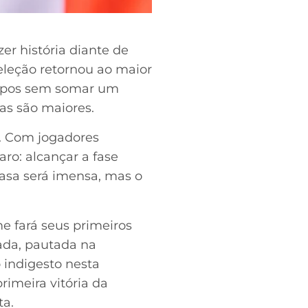
r história diante de
seleção retornou ao maior
rupos sem somar um
as são maiores.
a. Com jogadores
aro: alcançar a fase
casa será imensa, mas o
ime fará seus primeiros
ada, pautada na
 indigesto nesta
imeira vitória da
ta.