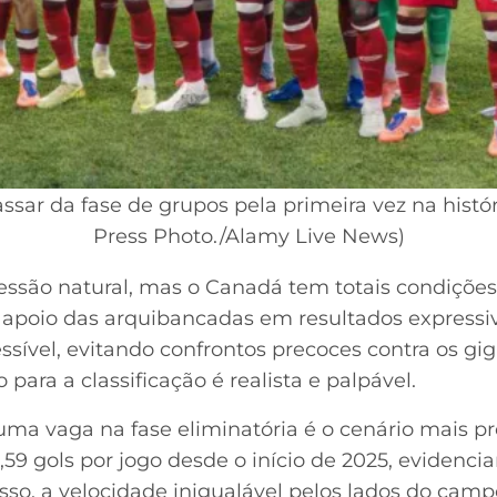
sar da fase de grupos pela primeira vez na histór
Press Photo./Alamy Live News)
ressão natural, mas o Canadá tem totais condições
 apoio das arquibancadas em resultados expressiv
sível, evitando confrontos precoces contra os gig
para a classificação é realista e palpável.
a vaga na fase eliminatória é o cenário mais pro
9 gols por jogo desde o início de 2025, evidenci
so, a velocidade inigualável pelos lados do camp