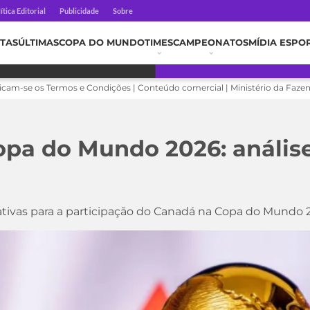
ítica Editorial
Publicidade
Sobre
TAS
ÚLTIMAS
COPA DO MUNDO
TIMES
CAMPEONATOS
MÍDIA ESPO
licam-se os Termos e Condições | Conteúdo comercial | Ministério da Faze
pa do Mundo 2026: análise
tivas para a participação do Canadá na Copa do Mundo 