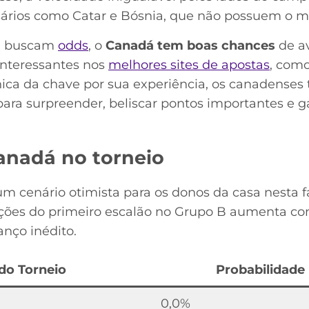
ersários como Catar e Bósnia, que não possuem o 
ue buscam
odds
, o
Canadá tem boas chances
de av
interessantes nos
melhores sites de apostas
, com
cnica da chave por sua experiência, os canadenses
para surpreender, beliscar pontos importantes e g
anadá no torneio
m cenário otimista para os donos da casa nesta fa
eções do primeiro escalão no Grupo B aumenta co
nço inédito.
do Torneio
Probabilidade
0,0%