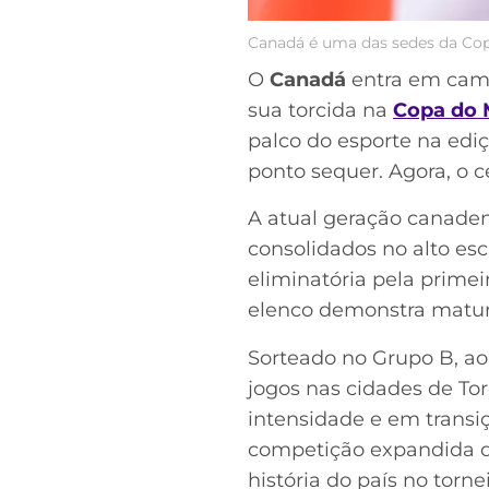
Canadá é uma das sedes da Cop
O
Canadá
entra em camp
sua torcida na
Copa do 
palco do esporte na ed
ponto sequer. Agora, o 
A atual geração canaden
consolidados no alto esc
eliminatória pela prime
elenco demonstra maturi
Sorteado no Grupo B, ao
jogos nas cidades de To
intensidade e em transi
competição expandida de
história do país no tor