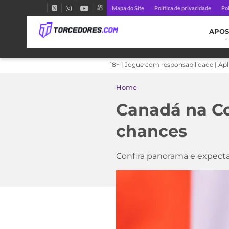
Mapa do Site
Política de privacidade
Pol
APOS
18+ | Jogue com responsabilidade | Ap
Home
Canadá na Co
chances
Confira panorama e expecta