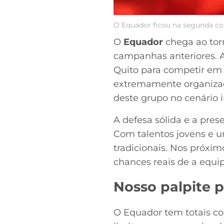
O Equador ficou na segunda co
O
Equador
chega ao tor
campanhas anteriores. 
Quito para competir em a
extremamente organizado
deste grupo no cenário i
A defesa sólida e a pre
Com talentos jovens e u
tradicionais. Nos próxim
chances reais de a equi
Nosso palpite 
O Equador tem totais co