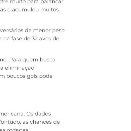
ofre muito para balançar
rias e acumulou muitos
versários de menor peso
 na fase de 32 avos de
remo. Para quem busca
na eliminação
om poucos gols pode
mericana. Os dados
 Contudo, as chances de
ras rodadas