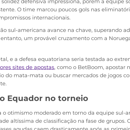
 solidez defensiva impressiona, porém a equipe s
stente. O time marcou poucos gols nas eliminató
mpromissos internacionais.
ção sul-americana avance na chave, superando ad
 entanto, um provável cruzamento com a Noruega
tal, e a defesa equatoriana seria testada ao ext
res sites de apostas
, como o BetBoom, apostar 
ício do mata-mata ou buscar mercados de jogos c
te.
 o Equador no torneio
ma o otimismo moderado em torno da equipe sul-a
de altíssima de classificação na fase de grupos.
s fases agudas caem drasticamente após as primei