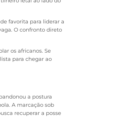
ilheiro letal ao lado do
e favorita para liderar a
aga. O confronto direto
lar os africanos. Se
ista para chegar ao
abandonou a postura
bola. A marcação sob
busca recuperar a posse