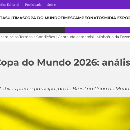
ítica Editorial
Publicidade
Sobre
TAS
ÚLTIMAS
COPA DO MUNDO
TIMES
CAMPEONATOS
MÍDIA ESPO
licam-se os Termos e Condições | Conteúdo comercial | Ministério da Faze
opa do Mundo 2026: anális
ativas para a participação do Brasil na Copa do Mund