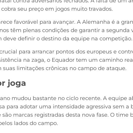
atal contra adversários fechados. A falta de um art
 cobra seu preço em jogos muito travados.
rece favorável para avançar. A Alemanha é a grand
nos têm plenas condições de garantir a segunda v
m deve definir o destino da equipe na competição.
 crucial para arrancar pontos dos europeus e contro
istência na zaga, o Equador tem um caminho real
uas limitações crônicas no campo de ataque.
r joga
riano mudou bastante no ciclo recente. A equipe 
a para adotar uma intensidade agressiva sem a 
e são marcas registradas desta nova fase. O time 
pelos lados do campo.