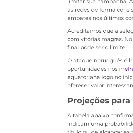
limitar sua campanha. A
as redes de forma consi
empates nos últimos co
Acreditamos que a sele
com vitórias magras. No
final pode ser o limite.
O ataque norueguês é le
oportunidades nos
melho
equatoriana logo no in
oferecer valor interessan
Projeções para
A tabela abaixo confir
indicam uma probabilida
título ou de alcançar a