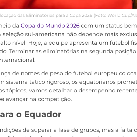
locação das Eliminatórias para a Copa 2026 (Foto: World Cup/A
neio da
Copa do Mundo 2026
com um status bem 
A seleção sul-americana não depende mais exclus
lto nível. Hoje, a equipe apresenta um futebol fís
. Terminar as eliminatórias na segunda posição 
nternacional.
sença de nomes de peso do futebol europeu coloca
m sistema tático rigoroso, os equatorianos prom
os tópicos, vamos detalhar o desempenho recente, 
pe avançar na competição.
para o Equador
ndições de superar a fase de grupos, mas a falta 