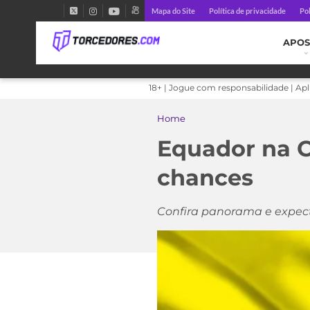
Mapa do Site
Política de privacidade
Pol
APOS
18+ | Jogue com responsabilidade | Ap
Home
Equador na C
chances
Confira panorama e expect