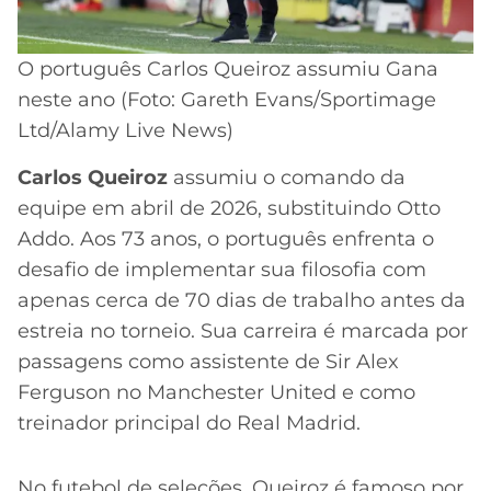
O português Carlos Queiroz assumiu Gana
neste ano (Foto: Gareth Evans/Sportimage
Ltd/Alamy Live News)
Carlos Queiroz
assumiu o comando da
equipe em abril de 2026, substituindo Otto
Addo. Aos 73 anos, o português enfrenta o
desafio de implementar sua filosofia com
apenas cerca de 70 dias de trabalho antes da
estreia no torneio. Sua carreira é marcada por
passagens como assistente de Sir Alex
Ferguson no Manchester United e como
treinador principal do Real Madrid.
No futebol de seleções, Queiroz é famoso por