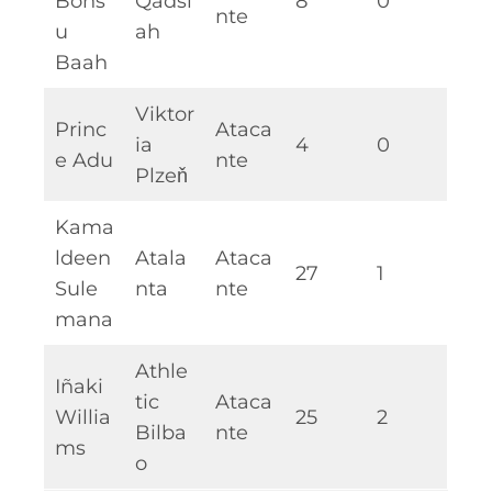
Bons
Qadsi
8
0
nte
u
ah
Baah
Viktor
Princ
Ataca
ia
4
0
e Adu
nte
Plzeň
Kama
ldeen
Atala
Ataca
27
1
Sule
nta
nte
mana
Athle
Iñaki
tic
Ataca
Willia
25
2
Bilba
nte
ms
o