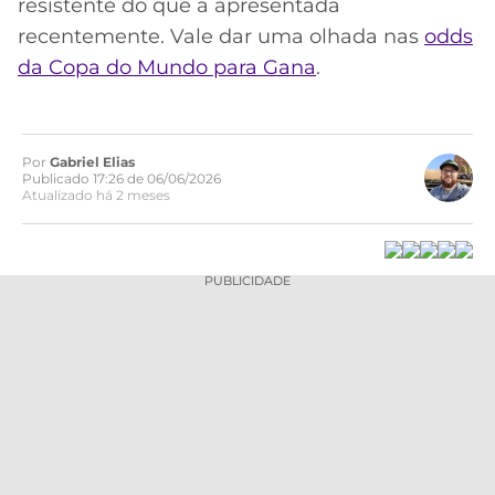
resistente do que a apresentada
recentemente. Vale dar uma olhada nas
odds
da Copa do Mundo para Gana
.
Por
Gabriel Elias
Publicado 17:26 de 06/06/2026
Atualizado há 2 meses
PUBLICIDADE