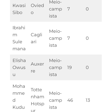
Meio-
Kwasi
Ovied
camp
7
0
Sibo
o
ista
Ibrahi
Meio-
m
Cagli
camp
7
0
Sule
ari
ista
mana
Elisha
Meio-
Auxer
Owus
camp
19
0
re
u
ista
Moha
Totte
mme
Meio-
nham
d
camp
46
13
Hotsp
Kudu
ista
ur