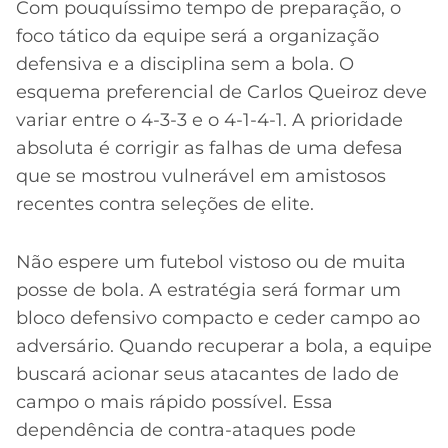
Com pouquíssimo tempo de preparação, o
foco tático da equipe será a organização
defensiva e a disciplina sem a bola. O
esquema preferencial de Carlos Queiroz deve
variar entre o 4-3-3 e o 4-1-4-1. A prioridade
absoluta é corrigir as falhas de uma defesa
que se mostrou vulnerável em amistosos
recentes contra seleções de elite.
Não espere um futebol vistoso ou de muita
posse de bola. A estratégia será formar um
bloco defensivo compacto e ceder campo ao
adversário. Quando recuperar a bola, a equipe
buscará acionar seus atacantes de lado de
campo o mais rápido possível. Essa
dependência de contra-ataques pode