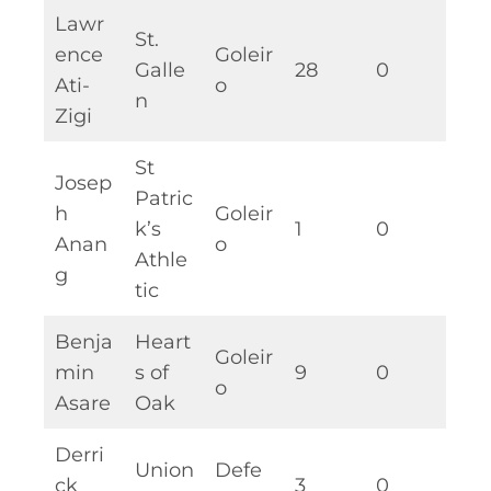
Lawr
St.
ence
Goleir
Galle
28
0
Ati-
o
n
Zigi
St
Josep
Patric
h
Goleir
k’s
1
0
Anan
o
Athle
g
tic
Benja
Heart
Goleir
min
s of
9
0
o
Asare
Oak
Derri
Union
Defe
ck
3
0