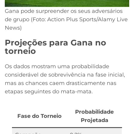
Gana pode surpreender os seus adversários
de grupo (Foto: Action Plus Sports/Alamy Live
News)
Projeções para Gana no
torneio
Os dados mostram uma probabilidade
considerável de sobrevivência na fase inicial,
mas as chances caem drasticamente nas
etapas seguintes do mata-mata.
Probabilidade
Fase do Torneio
Projetada