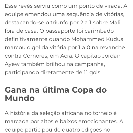
Esse revés serviu como um ponto de virada. A
equipe emendou uma sequência de vitórias,
destacando-se o triunfo por 2 a 1 sobre Mali
fora de casa. O passaporte foi carimbado
definitivamente quando Mohammed Kudus
marcou o gol da vitória por 1 a 0 na revanche
contra Comores, em Acra. O capitão Jordan
Ayew também brilhou na campanha,
participando diretamente de 11 gols.
Gana na última Copa do
Mundo
A história da seleção africana no torneio é
marcada por altos e baixos emocionantes. A
equipe participou de quatro edições no