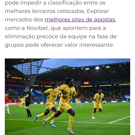
pode impedir a classificação entre os
melhores terceiros colocados. Explorar
mercados dos
melhores sites de apostas
,
como a Novibet, que apontem para a
eliminação precoce da equipe na fase de
grupos pode oferecer valor interessante.