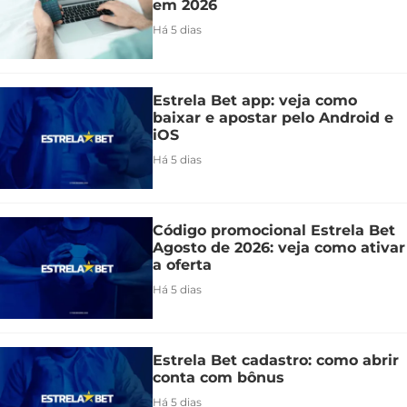
em 2026
Há 5 dias
Estrela Bet app: veja como
baixar e apostar pelo Android e
iOS
Há 5 dias
Código promocional Estrela Bet
Agosto de 2026: veja como ativar
a oferta
Há 5 dias
Estrela Bet cadastro: como abrir
conta com bônus
Há 5 dias