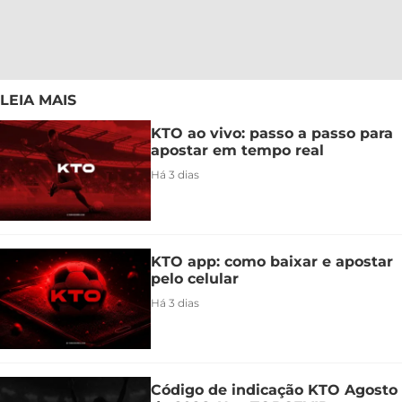
LEIA MAIS
KTO ao vivo: passo a passo para
apostar em tempo real
Há 3 dias
KTO app: como baixar e apostar
pelo celular
Há 3 dias
Código de indicação KTO Agosto