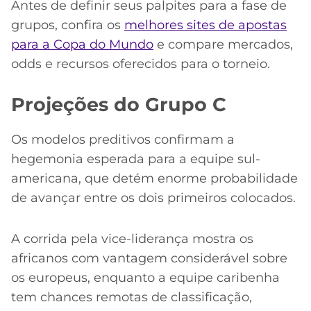
Antes de definir seus palpites para a fase de
grupos, confira os
melhores sites de apostas
para a Copa do Mundo
e compare mercados,
odds e recursos oferecidos para o torneio.
Projeções do Grupo C
Os modelos preditivos confirmam a
hegemonia esperada para a equipe sul-
americana, que detém enorme probabilidade
de avançar entre os dois primeiros colocados.
A corrida pela vice-liderança mostra os
africanos com vantagem considerável sobre
os europeus, enquanto a equipe caribenha
tem chances remotas de classificação,