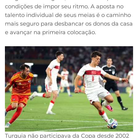
condições de impor seu ritmo. A aposta no
talento individual de seus meias é o caminho
mais seguro para desbancar os donos da casa
e avançar na primeira colocação.
Turquia não participava da Copa desde 2002