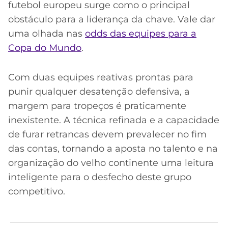
futebol europeu surge como o principal
obstáculo para a liderança da chave. Vale dar
uma olhada nas
odds das equipes para a
Copa do Mundo
.
Com duas equipes reativas prontas para
punir qualquer desatenção defensiva, a
margem para tropeços é praticamente
inexistente. A técnica refinada e a capacidade
de furar retrancas devem prevalecer no fim
das contas, tornando a aposta no talento e na
organização do velho continente uma leitura
inteligente para o desfecho deste grupo
competitivo.