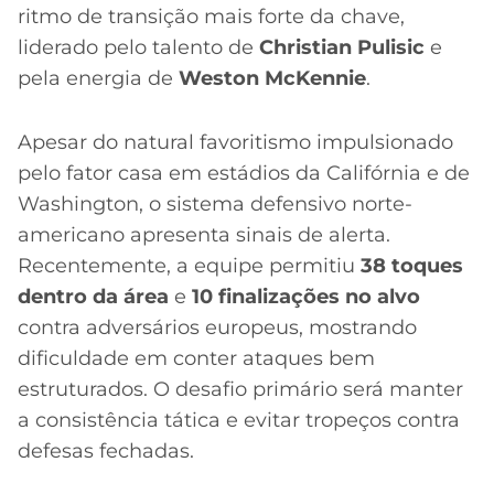
ritmo de transição mais forte da chave,
liderado pelo talento de
Christian Pulisic
e
pela energia de
Weston McKennie
.
Apesar do natural favoritismo impulsionado
pelo fator casa em estádios da Califórnia e de
Washington, o sistema defensivo norte-
americano apresenta sinais de alerta.
Recentemente, a equipe permitiu
38 toques
dentro da área
e
10 finalizações no alvo
contra adversários europeus, mostrando
dificuldade em conter ataques bem
estruturados. O desafio primário será manter
a consistência tática e evitar tropeços contra
defesas fechadas.