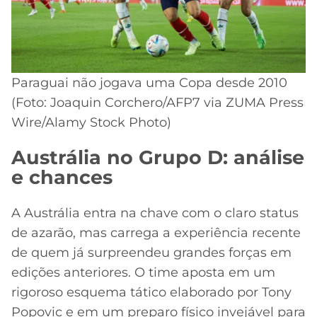
Paraguai não jogava uma Copa desde 2010
(Foto: Joaquin Corchero/AFP7 via ZUMA Press
Wire/Alamy Stock Photo)
Austrália no Grupo D: análise
e chances
A Austrália entra na chave com o claro status
de azarão, mas carrega a experiência recente
de quem já surpreendeu grandes forças em
edições anteriores. O time aposta em um
rigoroso esquema tático elaborado por Tony
Popovic e em um preparo físico invejável para