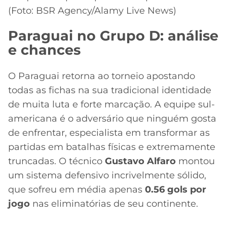
(Foto: BSR Agency/Alamy Live News)
Paraguai no Grupo D: análise
e chances
O Paraguai retorna ao torneio apostando
todas as fichas na sua tradicional identidade
de muita luta e forte marcação. A equipe sul-
americana é o adversário que ninguém gosta
de enfrentar, especialista em transformar as
partidas em batalhas físicas e extremamente
truncadas. O técnico
Gustavo Alfaro
montou
um sistema defensivo incrivelmente sólido,
que sofreu em média apenas
0.56 gols por
jogo
nas eliminatórias de seu continente.