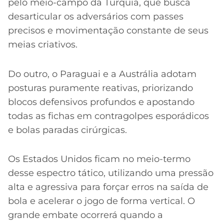
pelo meio-campo da Turquia, que busca
desarticular os adversários com passes
precisos e movimentação constante de seus
meias criativos.
Do outro, o Paraguai e a Austrália adotam
posturas puramente reativas, priorizando
blocos defensivos profundos e apostando
todas as fichas em contragolpes esporádicos
e bolas paradas cirúrgicas.
Os Estados Unidos ficam no meio-termo
desse espectro tático, utilizando uma pressão
alta e agressiva para forçar erros na saída de
bola e acelerar o jogo de forma vertical. O
grande embate ocorrerá quando a