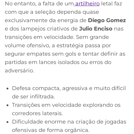
No entanto, a falta de um
artilheiro
letal faz
com que a seleção dependa quase
exclusivamente da energia de
Diego Gomez
e dos lampejos criativos de
Julio Enciso
nas
transições em velocidade. Sem grande
volume ofensivo, a estratégia passa por
segurar empates sem gols e tentar definir as
partidas em lances isolados ou erros do
adversário.
Defesa compacta, agressiva e muito difícil
de ser infiltrada.
Transições em velocidade explorando os
corredores laterais.
Dificuldade enorme na criação de jogadas
ofensivas de forma orgânica.