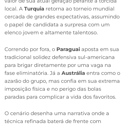
CASSINOS
valor de sua atual geração perante a torcida
ONLINE
local. A
Turquia
retorna ao torneio mundial
LALIGA
2026
GRÊMIO
cercada de grandes expectativas, assumindo
o papel de candidata a surpresa com um
ATLÉTICO
elenco jovem e altamente talentoso.
MG
Correndo por fora, o
Paraguai
aposta em sua
CRUZEIRO
tradicional solidez defensiva sul-americana
para brigar diretamente por uma vaga na
fase eliminatória. Já a
Austrália
entra como o
azarão do grupo, mas confia em sua extrema
imposição física e no perigo das bolas
paradas para complicar a vida dos favoritos.
O cenário desenha uma narrativa onde a
técnica refinada baterá de frente com