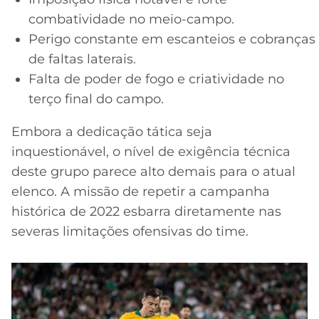
combatividade no meio-campo.
Perigo constante em escanteios e cobranças
de faltas laterais.
Falta de poder de fogo e criatividade no
terço final do campo.
Embora a dedicação tática seja
inquestionável, o nível de exigência técnica
deste grupo parece alto demais para o atual
elenco. A missão de repetir a campanha
histórica de 2022 esbarra diretamente nas
severas limitações ofensivas do time.