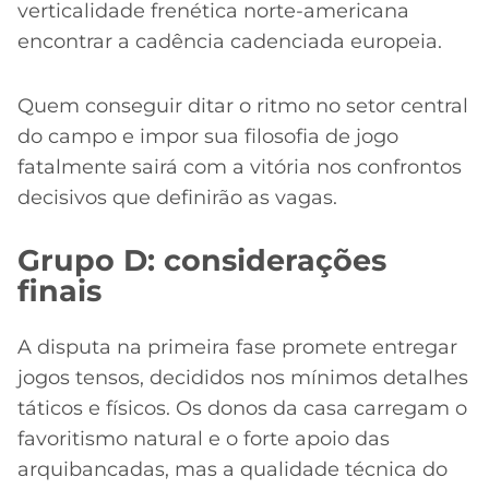
verticalidade frenética norte-americana
encontrar a cadência cadenciada europeia.
Quem conseguir ditar o ritmo no setor central
do campo e impor sua filosofia de jogo
fatalmente sairá com a vitória nos confrontos
decisivos que definirão as vagas.
Grupo D: considerações
finais
A disputa na primeira fase promete entregar
jogos tensos, decididos nos mínimos detalhes
táticos e físicos. Os donos da casa carregam o
favoritismo natural e o forte apoio das
arquibancadas, mas a qualidade técnica do