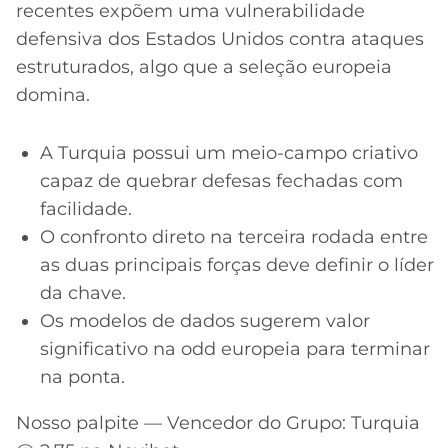
recentes expõem uma vulnerabilidade
defensiva dos Estados Unidos contra ataques
estruturados, algo que a seleção europeia
domina.
A Turquia possui um meio-campo criativo
capaz de quebrar defesas fechadas com
facilidade.
O confronto direto na terceira rodada entre
as duas principais forças deve definir o líder
da chave.
Os modelos de dados sugerem valor
significativo na odd europeia para terminar
na ponta.
Nosso palpite — Vencedor do Grupo: Turquia