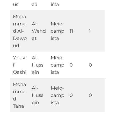
us
aa
ista
Moha
mma
Al-
Meio-
d Al-
Wehd
camp
11
1
Dawo
at
ista
ud
Youse
Al-
Meio-
f
Huss
camp
0
0
Qashi
ein
ista
Moha
Al-
Meio-
mma
Huss
camp
0
0
d
ein
ista
Taha