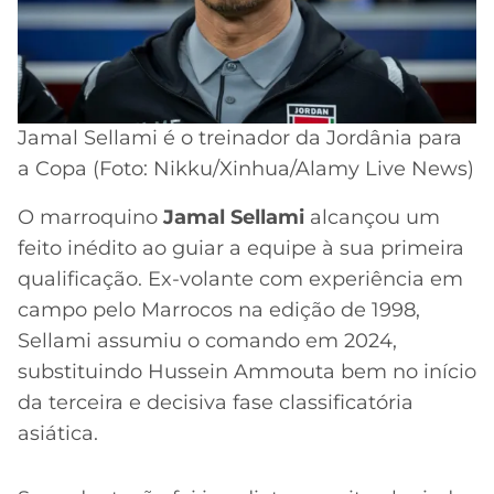
Jamal Sellami é o treinador da Jordânia para
a Copa (Foto: Nikku/Xinhua/Alamy Live News)
O marroquino
Jamal Sellami
alcançou um
feito inédito ao guiar a equipe à sua primeira
qualificação. Ex-volante com experiência em
campo pelo Marrocos na edição de 1998,
Sellami assumiu o comando em 2024,
substituindo Hussein Ammouta bem no início
da terceira e decisiva fase classificatória
asiática.