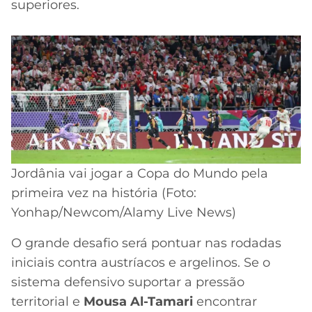
superiores.
Jordânia vai jogar a Copa do Mundo pela
primeira vez na história (Foto:
Yonhap/Newcom/Alamy Live News)
O grande desafio será pontuar nas rodadas
iniciais contra austríacos e argelinos. Se o
sistema defensivo suportar a pressão
territorial e
Mousa Al-Tamari
encontrar