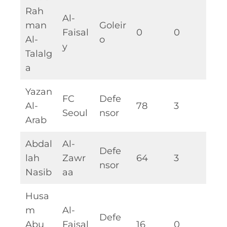
Rah
Al-
man
Goleir
Faisal
0
0
Al-
o
y
Talalg
a
Yazan
FC
Defe
Al-
78
3
Seoul
nsor
Arab
Abdal
Al-
Defe
lah
Zawr
64
3
nsor
Nasib
aa
Husa
m
Al-
Defe
Abu
Faisal
16
0