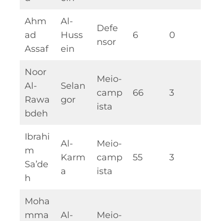
Ahm
Al-
Defe
ad
Huss
6
0
nsor
Assaf
ein
Noor
Meio-
Al-
Selan
camp
66
3
Rawa
gor
ista
bdeh
Ibrahi
Al-
Meio-
m
Karm
camp
55
3
Sa’de
a
ista
h
Moha
mma
Al-
Meio-