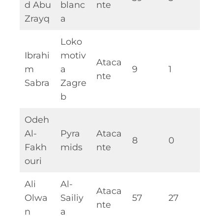
d Abu
blanc
nte
Zrayq
a
Loko
Ibrahi
motiv
Ataca
m
a
9
1
nte
Sabra
Zagre
b
Odeh
Al-
Pyra
Ataca
8
0
Fakh
mids
nte
ouri
Ali
Al-
Ataca
Olwa
Sailiy
57
27
nte
n
a