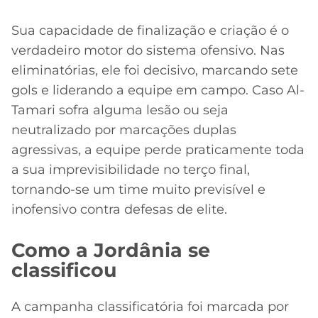
Sua capacidade de finalização e criação é o
verdadeiro motor do sistema ofensivo. Nas
eliminatórias, ele foi decisivo, marcando sete
gols e liderando a equipe em campo. Caso Al-
Tamari sofra alguma lesão ou seja
neutralizado por marcações duplas
agressivas, a equipe perde praticamente toda
a sua imprevisibilidade no terço final,
tornando-se um time muito previsível e
inofensivo contra defesas de elite.
Como a Jordânia se
classificou
A campanha classificatória foi marcada por