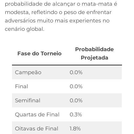
probabilidade de alcançar o mata-mata é
modesta, refletindo o peso de enfrentar
adversários muito mais experientes no
cenário global.
Probabilidade
Fase do Torneio
Projetada
Campeão
0.0%
Final
0.0%
Semifinal
0.0%
Quartas de Final
0.3%
Oitavas de Final
1.8%