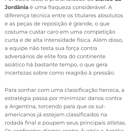
Jordânia
é uma fraqueza considerável. A
diferença técnica entre os titulares absolutos
e as peças de reposição é grande, o que
costuma custar caro em uma competição
curta e de alta intensidade física. Além disso,
a equipe não testa sua força contra
adversários de elite fora do continente
asiático há bastante tempo, o que gera
incertezas sobre como reagirão à pressão.
Para sonhar com uma classificação heroica, a
estratégia passa por minimizar danos contra
a Argentina, torcendo para que os sul-
americanos já estejam classificados na
rodada final e poupem seus principais atletas.