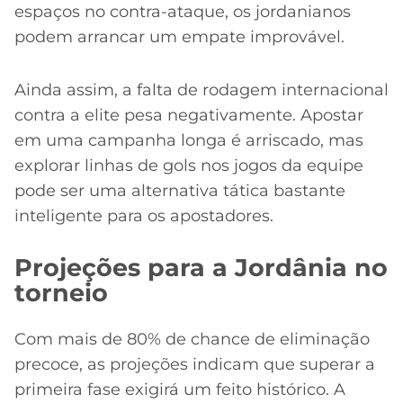
espaços no contra-ataque, os jordanianos
podem arrancar um empate improvável.
Ainda assim, a falta de rodagem internacional
contra a elite pesa negativamente. Apostar
em uma campanha longa é arriscado, mas
explorar linhas de gols nos jogos da equipe
pode ser uma alternativa tática bastante
inteligente para os apostadores.
Projeções para a Jordânia no
torneio
Com mais de 80% de chance de eliminação
precoce, as projeções indicam que superar a
primeira fase exigirá um feito histórico. A