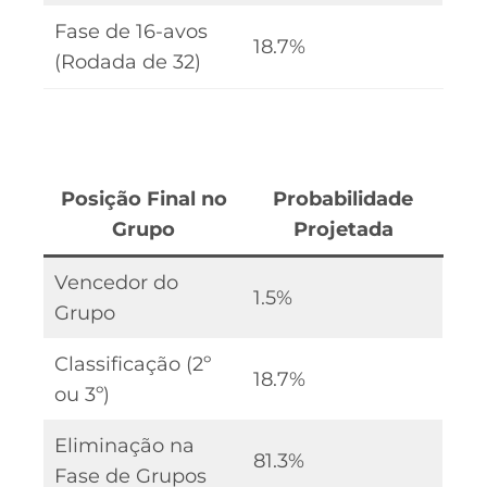
Fase de 16-avos
18.7%
(Rodada de 32)
Posição Final no
Probabilidade
Grupo
Projetada
Vencedor do
1.5%
Grupo
Classificação (2º
18.7%
ou 3º)
Eliminação na
81.3%
Fase de Grupos