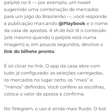
palpite no X — por exemplo, um tweet
sugerindo uma combinação de mercados
para um jogo do Brasileirão —, você responde
à publicação marcando
@Playbook
e o nome
da casa de apostas. A IA do bot lê o conteúdo
(até mesmo quando o palpite está numa
imagem) e, em poucos segundos, devolve o
link do bilhete pronto
.
É só clicar no link. O app da casa abre com
tudo já configurado: as seleções carregadas,
os mercados no lugar certo, os “mais” e
“menos” definidos. Você confere as escolhas,
coloca o valor da aposta e confirma.
No Telegram, o uso é ainda mais fluido. O bot