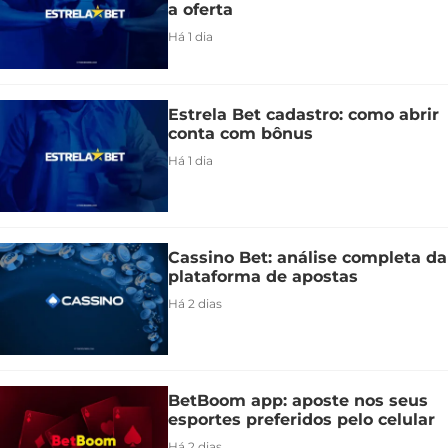
a oferta
Há 1 dia
Estrela Bet cadastro: como abrir
conta com bônus
Há 1 dia
Cassino Bet: análise completa da
plataforma de apostas
Há 2 dias
BetBoom app: aposte nos seus
esportes preferidos pelo celular
Há 2 dias