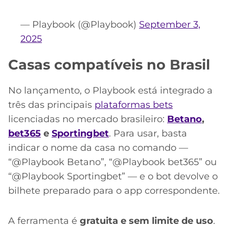
— Playbook (@Playbook)
September 3,
2025
Casas compatíveis no Brasil
No lançamento, o Playbook está integrado a
três das principais
plataformas bets
licenciadas no mercado brasileiro:
Betano
,
bet365
e
Sportingbet
. Para usar, basta
indicar o nome da casa no comando —
“@Playbook Betano”, “@Playbook bet365” ou
“@Playbook Sportingbet” — e o bot devolve o
bilhete preparado para o app correspondente.
A ferramenta é
gratuita e sem limite de uso
.