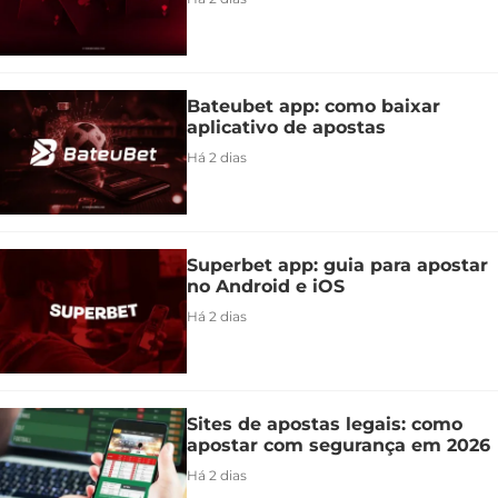
Bateubet app: como baixar
aplicativo de apostas
Há 2 dias
Superbet app: guia para apostar
no Android e iOS
Há 2 dias
Sites de apostas legais: como
apostar com segurança em 2026
Há 2 dias