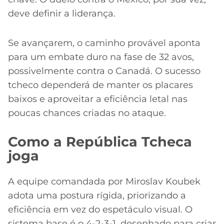
deve definir a liderança.
Se avançarem, o caminho provável aponta
para um embate duro na fase de 32 avos,
possivelmente contra o Canadá. O sucesso
tcheco dependerá de manter os placares
baixos e aproveitar a eficiência letal nas
poucas chances criadas no ataque.
Como a República Tcheca
joga
A equipe comandada por Miroslav Koubek
adota uma postura rígida, priorizando a
eficiência em vez do espetáculo visual. O
sistema base é o 4-2-3-1, desenhado para criar