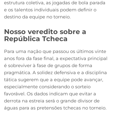
estrutura coletiva, as jogadas de bola parada
e os talentos individuais podem definir o
destino da equipe no torneio.
Nosso veredito sobre a
República Tcheca
Para uma nação que passou os últimos vinte
anos fora da fase final, a expectativa principal
é sobreviver à fase de grupos de forma
pragmática. A solidez defensiva e a disciplina
tática sugerem que a equipe pode avançar,
especialmente considerando o sorteio
favorável. Os dados indicam que evitar a
derrota na estreia será o grande divisor de
águas para as pretensões tchecas no torneio.