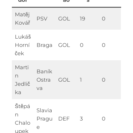
Matěj
PSV
GOL
19
0
Kovář
Lukáš
Horní
Braga
GOL
0
0
ček
Marti
Baník
n
Ostra
GOL
1
0
Jedlič
va
ka
Štěpá
Slavia
n
Pragu
DEF
3
0
Chalo
e
upek