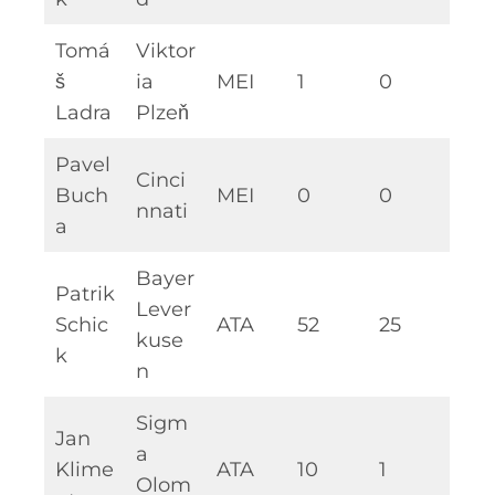
Tomá
Viktor
š
ia
MEI
1
0
Ladra
Plzeň
Pavel
Cinci
Buch
MEI
0
0
nnati
a
Bayer
Patrik
Lever
Schic
ATA
52
25
kuse
k
n
Sigm
Jan
a
Klime
ATA
10
1
Olom