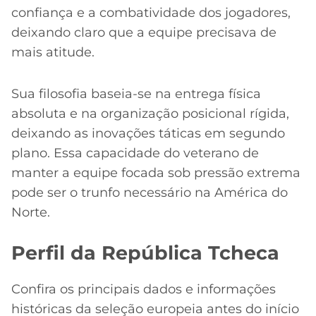
confiança e a combatividade dos jogadores,
deixando claro que a equipe precisava de
mais atitude.
Sua filosofia baseia-se na entrega física
absoluta e na organização posicional rígida,
deixando as inovações táticas em segundo
plano. Essa capacidade do veterano de
manter a equipe focada sob pressão extrema
pode ser o trunfo necessário na América do
Norte.
Perfil da República Tcheca
Confira os principais dados e informações
históricas da seleção europeia antes do início