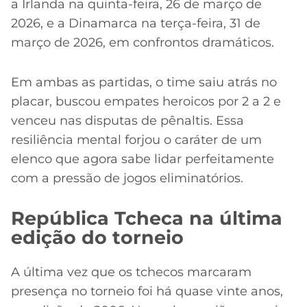
a Irlanda na quinta-feira, 26 de março de
2026, e a Dinamarca na terça-feira, 31 de
março de 2026, em confrontos dramáticos.
Em ambas as partidas, o time saiu atrás no
placar, buscou empates heroicos por 2 a 2 e
venceu nas disputas de pênaltis. Essa
resiliência mental forjou o caráter de um
elenco que agora sabe lidar perfeitamente
com a pressão de jogos eliminatórios.
República Tcheca na última
edição do torneio
A última vez que os tchecos marcaram
presença no torneio foi há quase vinte anos,