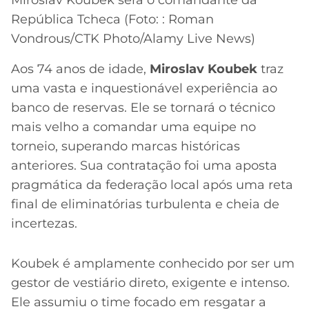
Miroslav Koubek será o comandante da
República Tcheca (Foto: : Roman
Vondrous/CTK Photo/Alamy Live News)
Aos 74 anos de idade,
Miroslav Koubek
traz
uma vasta e inquestionável experiência ao
banco de reservas. Ele se tornará o técnico
mais velho a comandar uma equipe no
torneio, superando marcas históricas
anteriores. Sua contratação foi uma aposta
pragmática da federação local após uma reta
final de eliminatórias turbulenta e cheia de
incertezas.
Koubek é amplamente conhecido por ser um
gestor de vestiário direto, exigente e intenso.
Ele assumiu o time focado em resgatar a