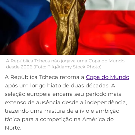
MERCADO
CÓDIGO
CORINTHIANS
DA
DE
LIBERTADORES
BOLA
INDICAÇÃO
SÃO
BET365
PAULO
COPA
PALPITES
DO
CÓDIGO
BRASIL
SANTOS
BETANO
A República Tcheca não jogava uma Copa do Mundo
PREMIER
FLAMENGO
desde 2006 (Foto: Fifg/Alamy Stock Photo)
MELHORES
LEAGUE
APPS
A República Tcheca retorna a
Copa do Mundo
DE
FLUMINENSE
após um longo hiato de duas décadas. A
COPA
APOSTAS
SUL-
seleção europeia encerra seu período mais
BOTAFOGO
AMERICANA
extenso de ausência desde a independência,
CASSINOS
trazendo uma mistura de alívio e ambição
ONLINE
VASCO
LIGA
tática para a competição na América do
DOS
Norte.
MELHORES
CAMPEÕES
INTERNACIONAL