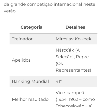
da grande competição internacional neste
verão.
Categoria
Detalhes
Treinador
Miroslav Koubek
Nároďák (A
Seleção), Repre
Apelidos
(Os
Representantes)
Ranking Mundial
41º
Vice-campeã
Melhor resultado
(1934, 1962 – como
Tchecoslováquia)