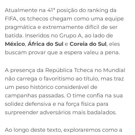
CASSINOS
ONLINE
Atualmente na 41ª posição do ranking da
LALIGA
2026
GRÊMIO
FIFA, os tchecos chegam como uma equipe
pragmática e extremamente difícil de ser
ATLÉTICO
batida. Inseridos no Grupo A, ao lado de
MG
México
,
África do Sul
e
Coreia do Sul
, eles
buscam provar que a espera valeu a pena.
CRUZEIRO
A presença da República Tcheca no Mundial
não carrega o favoritismo ao título, mas traz
um peso histórico considerável de
campanhas passadas. O time confia na sua
solidez defensiva e na força física para
surpreender adversários mais badalados.
Ao longo deste texto, exploraremos como a