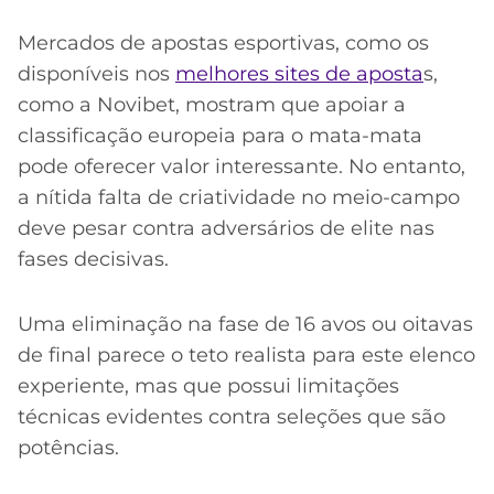
Mercados de apostas esportivas, como os
disponíveis nos
melhores sites de aposta
s,
como a Novibet, mostram que apoiar a
classificação europeia para o mata-mata
pode oferecer valor interessante. No entanto,
a nítida falta de criatividade no meio-campo
deve pesar contra adversários de elite nas
fases decisivas.
Uma eliminação na fase de 16 avos ou oitavas
de final parece o teto realista para este elenco
experiente, mas que possui limitações
técnicas evidentes contra seleções que são
potências.