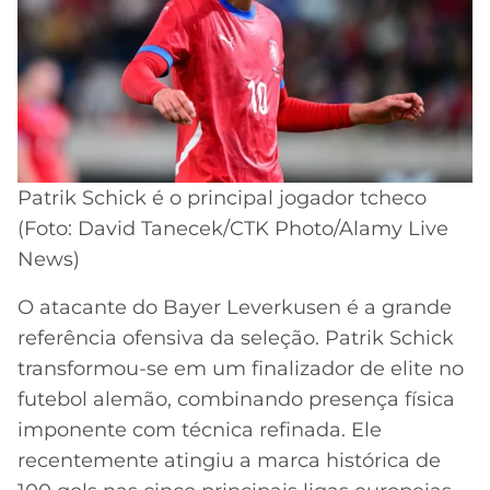
Patrik Schick é o principal jogador tcheco
(Foto: David Tanecek/CTK Photo/Alamy Live
News)
O atacante do Bayer Leverkusen é a grande
referência ofensiva da seleção. Patrik Schick
transformou-se em um finalizador de elite no
futebol alemão, combinando presença física
imponente com técnica refinada. Ele
recentemente atingiu a marca histórica de