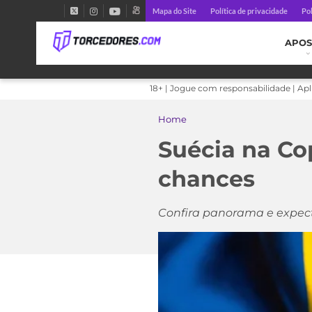
Mapa do Site
Política de privacidade
Pol
APOS
18+ | Jogue com responsabilidade | Ap
Home
Suécia na Co
chances
Confira panorama e expect