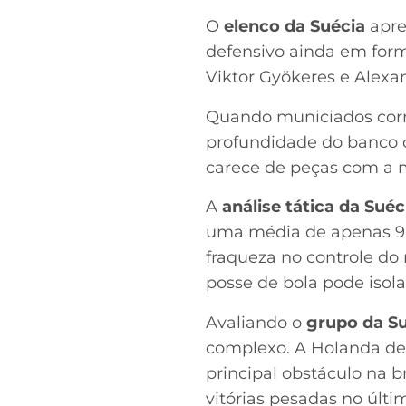
O
elenco da Suécia
apre
defensivo ainda em form
Viktor Gyökeres e Alexan
Quando municiados corre
profundidade do banco c
carece de peças com a 
A
análise
tática da Suéc
uma média de apenas 9,5
fraqueza no controle do
posse de bola pode isola
Avaliando o
grupo da S
complexo. A Holanda des
principal obstáculo na b
vitórias pesadas no úl