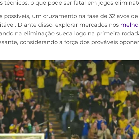
s técnicos, o que pode ser fatal em jogos eliminató
possíveis, um cruzamento na fase de 32 avos de f
vitável. Diante disso, explorar mercados nos
melhor
ndo na eliminação sueca logo na primeira roda
ssante, considerando a força dos prováveis oponen