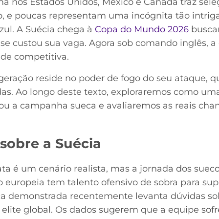
ma nos Estados Unidos, México e Canadá traz sele
o, e poucas representam uma incógnita tão intrig
zul. A Suécia chega à
Copa do Mundo 2026
busca
ase custou sua vaga. Agora sob comando inglês, a
ade competitiva.
 geração reside no poder de fogo do seu ataque,
lidas. Ao longo deste texto, exploraremos como
vou a campanha sueca e avaliaremos as reais ch
 sobre a Suécia
a é um cenário realista, mas a jornada dos suec
 europeia tem talento ofensivo de sobra para supe
ica demonstrada recentemente levanta dúvidas s
 elite global. Os dados sugerem que a equipe sofr