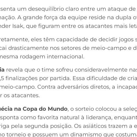
senta um desequilíbrio claro entre um ataque de 
ação. A grande força da equipe reside na dupla o
der Isak, que figuram entre os atacantes mais let
tamente, eles têm capacidade de decidir jogos s
ai drasticamente nos setores de meio-campo e d
mesma rodagem internacional.
ia
revela que o time sofreu consideravelmente nas
 finalizações por partida. Essa dificuldade de c
 meio-campo. Contra adversários diretos, a incap
r os atacantes.
uécia na Copa do Mundo
, o sorteio colocou a se
ponta como favorita natural à liderança, enquan
riga pela segunda posição. Os asiáticos trazem a 
timo torneio e possuem um dinamismo que costum