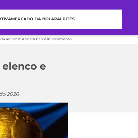
RTIVA
MERCADO DA BOLA
PALPITES
nda adverte: Aposta não é investimento
 elenco e
ndo 2026