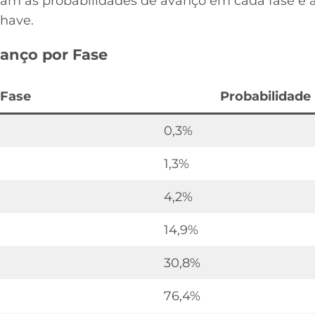
ham as probabilidades de avanço em cada fase e a
chave.
vanço por Fase
Fase
Probabilidade
0,3%
1,3%
4,2%
14,9%
30,8%
76,4%