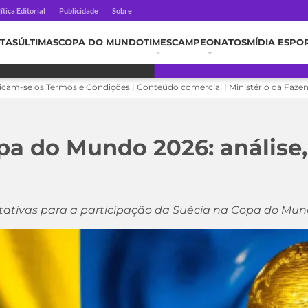
ítica Editorial
Publicidade
Sobre
TAS
ÚLTIMAS
COPA DO MUNDO
TIMES
CAMPEONATOS
MÍDIA ESPO
licam-se os Termos e Condições | Conteúdo comercial | Ministério da Faze
pa do Mundo 2026: análise,
ativas para a participação da Suécia na Copa do Mu