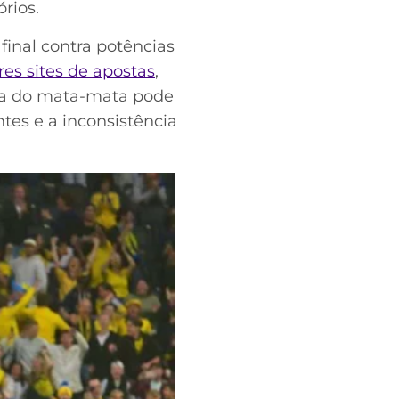
rios.
inal contra potências
es sites de apostas
,
da do mata-mata pode
tes e a inconsistência