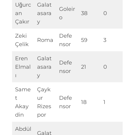
Uğurc
Galat
Goleir
an
asara
38
0
o
Çakır
y
Zeki
Defe
Roma
59
3
Çelik
nsor
Eren
Galat
Defe
Elmal
asara
21
0
nsor
ı
y
Same
Çayk
t
ur
Defe
18
1
Akay
Rizes
nsor
din
por
Abdül
Galat