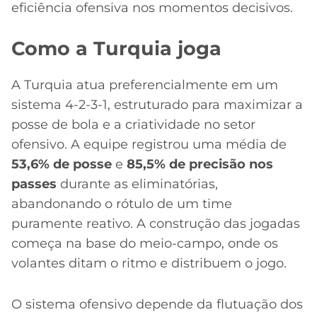
eficiência ofensiva nos momentos decisivos.
Como a Turquia joga
A Turquia atua preferencialmente em um
sistema 4-2-3-1, estruturado para maximizar a
posse de bola e a criatividade no setor
ofensivo. A equipe registrou uma média de
53,6% de posse
e
85,5% de precisão nos
passes
durante as eliminatórias,
abandonando o rótulo de um time
puramente reativo. A construção das jogadas
começa na base do meio-campo, onde os
volantes ditam o ritmo e distribuem o jogo.
O sistema ofensivo depende da flutuação dos