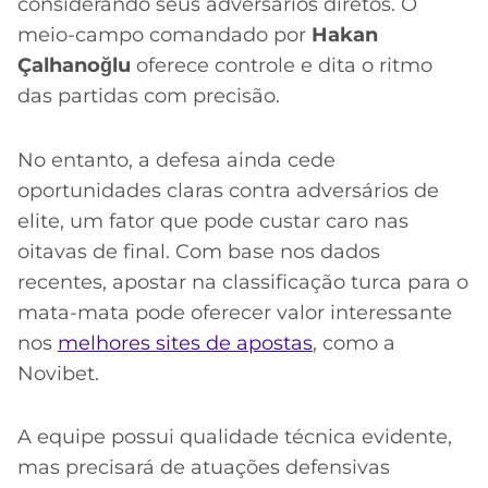
considerando seus adversários diretos. O
meio-campo comandado por
Hakan
Çalhanoğlu
oferece controle e dita o ritmo
das partidas com precisão.
No entanto, a defesa ainda cede
oportunidades claras contra adversários de
elite, um fator que pode custar caro nas
oitavas de final. Com base nos dados
recentes, apostar na classificação turca para o
mata-mata pode oferecer valor interessante
nos
melhores sites de apostas
, como a
Novibet.
A equipe possui qualidade técnica evidente,
mas precisará de atuações defensivas