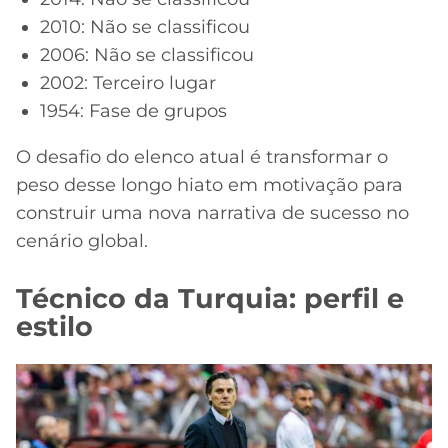
2010: Não se classificou
2006: Não se classificou
2002: Terceiro lugar
1954: Fase de grupos
O desafio do elenco atual é transformar o
peso desse longo hiato em motivação para
construir uma nova narrativa de sucesso no
cenário global.
Técnico da Turquia: perfil e
estilo