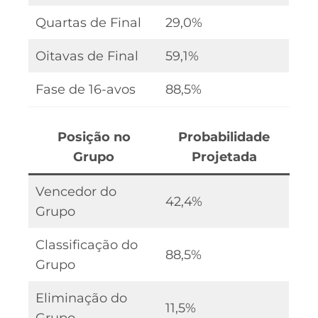
Quartas de Final
29,0%
Oitavas de Final
59,1%
Fase de 16-avos
88,5%
Posição no
Probabilidade
Grupo
Projetada
Vencedor do
42,4%
Grupo
Classificação do
88,5%
Grupo
Eliminação do
11,5%