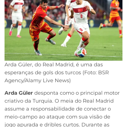
Arda Güler, do Real Madrid, é uma das
esperanças de gols dos turcos (Foto: BSR
Agency/Alamy Live News)
Arda Güler
desponta como o principal motor
criativo da Turquia. O meia do Real Madrid
assume a responsabilidade de conectar o
meio-campo ao ataque com sua visão de
jogo apurada e dribles curtos. Durante as