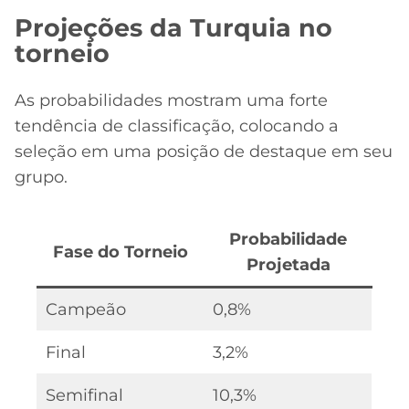
Projeções da Turquia no
torneio
As probabilidades mostram uma forte
tendência de classificação, colocando a
seleção em uma posição de destaque em seu
grupo.
Probabilidade
Fase do Torneio
Projetada
Campeão
0,8%
Final
3,2%
Semifinal
10,3%