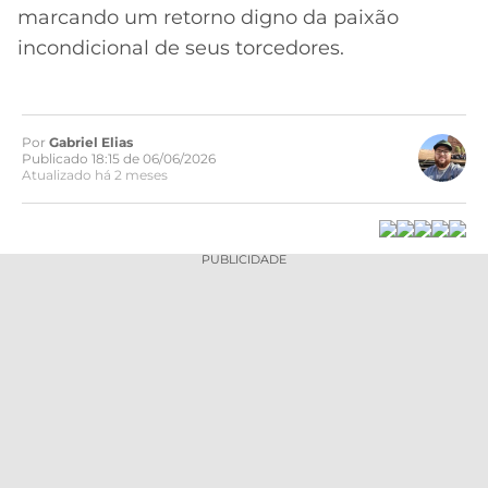
marcando um retorno digno da paixão
incondicional de seus torcedores.
Por
Gabriel Elias
Publicado 18:15 de 06/06/2026
Atualizado há 2 meses
PUBLICIDADE