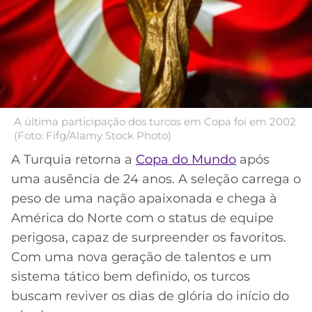
MERCADO
CÓDIGO
CORINTHIANS
DA
DE
LIBERTADORES
BOLA
INDICAÇÃO
SÃO
BET365
PAULO
COPA
PALPITES
DO
CÓDIGO
BRASIL
SANTOS
BETANO
A última participação dos turcos em Copa foi em 2002
(Foto: Fifg/Alamy Stock Photo)
PREMIER
FLAMENGO
A Turquia retorna a
Copa do Mundo
após
MELHORES
LEAGUE
APPS
uma ausência de 24 anos. A seleção carrega o
DE
FLUMINENSE
peso de uma nação apaixonada e chega à
COPA
APOSTAS
SUL-
América do Norte com o status de equipe
BOTAFOGO
AMERICANA
perigosa, capaz de surpreender os favoritos.
CASSINOS
Com uma nova geração de talentos e um
ONLINE
VASCO
LIGA
sistema tático bem definido, os turcos
DOS
buscam reviver os dias de glória do início do
MELHORES
CAMPEÕES
INTERNACIONAL