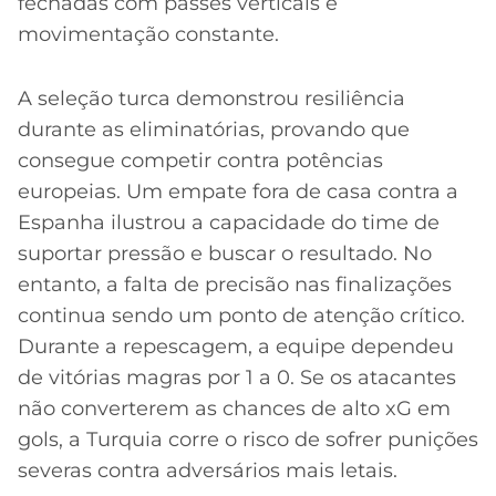
fechadas com passes verticais e
movimentação constante.
A seleção turca demonstrou resiliência
durante as eliminatórias, provando que
consegue competir contra potências
europeias. Um empate fora de casa contra a
Espanha ilustrou a capacidade do time de
suportar pressão e buscar o resultado. No
entanto, a falta de precisão nas finalizações
continua sendo um ponto de atenção crítico.
Durante a repescagem, a equipe dependeu
de vitórias magras por 1 a 0. Se os atacantes
não converterem as chances de alto xG em
gols, a Turquia corre o risco de sofrer punições
severas contra adversários mais letais.