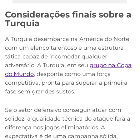
Considerações finais sobre a
Turquia
A Turquia desembarca na América do Norte
com um elenco talentoso e uma estrutura
tática capaz de incomodar qualquer
adversário. A Turquia, em seu
grupo na Copa
do Mundo
, desponta como uma força
competitiva, pronta para superar a primeira
fase sem grandes sustos.
Se o setor defensivo conseguir atuar com
solidez, a qualidade técnica do ataque fará a
diferença nos jogos eliminatórios. A
expectativa é de uma campanha sólida,